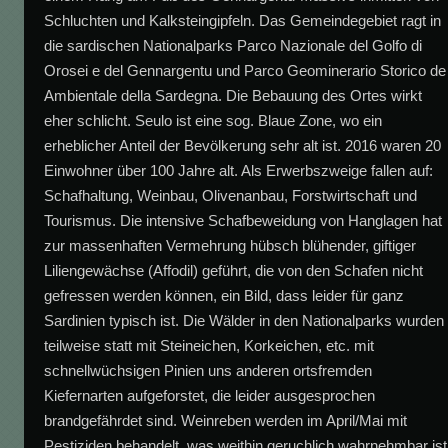
Schluchten und Kalksteingipfeln. Das Gemeindegebiet ragt in
die sardischen Nationalparks Parco Nazionale del Golfo di
Orosei e del Gennargentu und Parco Geominerario Storico de
Ambientale della Sardegna. Die Bebauung des Ortes wirkt
eher schlicht. Seulo ist eine sog. Blaue Zone, wo ein
erheblicher Anteil der Bevölkerung sehr alt ist. 2016 waren 20
Einwohner über 100 Jahre alt. Als Erwerbszweige fallen auf:
Schafhaltung, Weinbau, Olivenanbau, Forstwirtschaft und
Tourismus. Die intensive Schafbeweidung von Hanglagen hat
zur massenhaften Vermehrung hübsch blühender, giftiger
Liliengewächse (Affodil) geführt, die von den Schafen nicht
gefressen werden können, ein Bild, dass leider für ganz
Sardinien typisch ist. Die Wälder in den Nationalparks wurden
teilweise statt mit Steineichen, Korkeichen, etc. mit
schnellwüchsigen Pinien uns anderen ortsfremden
Kiefernarten aufgeforstet, die leider ausgesprochen
brandgefährdet sind. Weinreben werden im April/Mai mit
Pestiziden behandelt, was weithin geruchlich wahrnehmbar ist