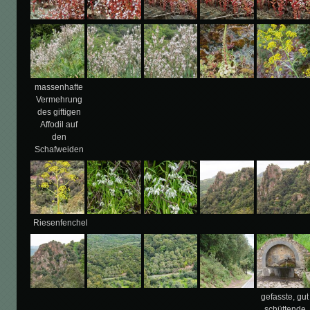
massenhafte
Vermehrung
des giftigen
Affodil auf
den
Schafweiden
Riesenfenchel
gefasste, gut
schüttende