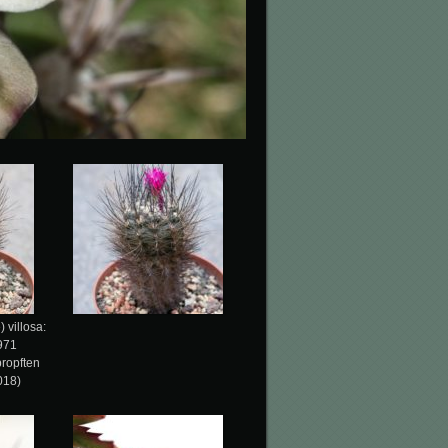
 villosa:
971
ropften
018)