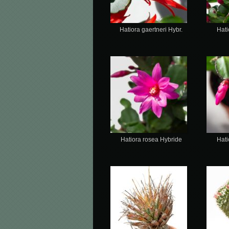
Hatiora gaertneri Hybr.
Hati
Hatiora rosea Hybride
Hati