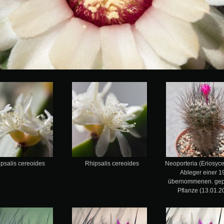
psalis cereoides
Rhipsalis cereoides
Neoporteria (Eriosyce)
Ableger einer 1
übernommenen. gep
Pflanze (13.01.2