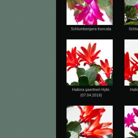
Schlumbergera truncata
Schl
Hatiora gaertneri Hybr.
Hati
(07.04.2018)