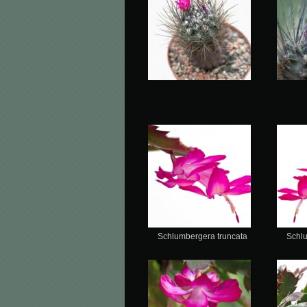
Schlumbergera truncata
Schl