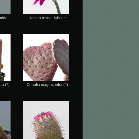
bride
Hatiora rosea Hybride
ra (?)
Opuntia magrocentra (?)