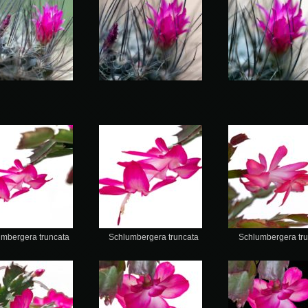
umbergera truncata
Schlumbergera truncata
Schlumbergera tru