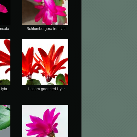
ncata
Schlumbergera truncata
Hybr.
Hatiora gaertneri Hybr.