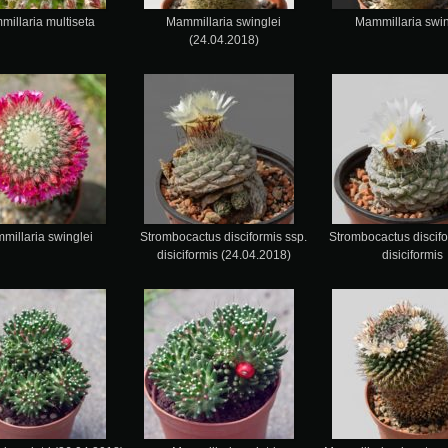
illaria multiseta
Mammillaria swinglei
Mammillaria swin
(24.04.2018)
millaria swinglei
Strombocactus disciformis ssp.
Strombocactus discifo
disiciformis (24.04.2018)
disiciformis