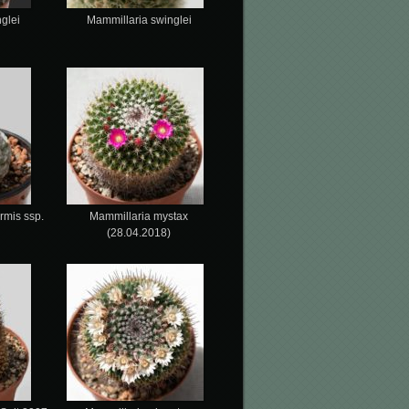
glei
Mammillaria swinglei
rmis ssp.
Mammillaria mystax
(28.04.2018)