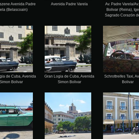
szene Avenida Padre
Avenida Padre Varela
Av. Padre Varela/Av
ela (Belascoain)
Bolivar (Reina), Ig
Sagrado Corazón d
gia de Cuba, Avenida
Gran Logia de Cuba, Avenida
Schrottreifes Taxi, A
Simon Bolivar
Simon Bolivar
Bolivar