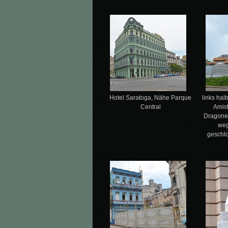
Hotel Saratoga, Nähe Parque
links hal
Central
Amist
Dragones
weg
geschl