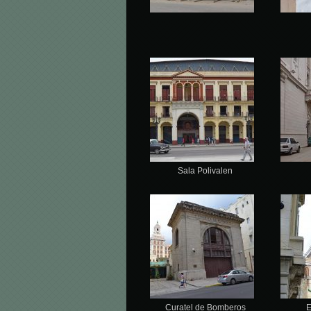
Sala Polivalen
Curatel de Bomberos
E