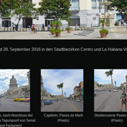
 28. September 2016 in den Stadtbezirken Centro und La Habana Vi
o, nach Abschluss der
Capitolio, Paseo de Martí
Straßenszene Paseo 
g Tagungsort von Senat
(Prado)
(Prado)
und Parlament