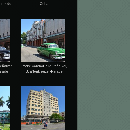
ores de
Cuba
eñalver,
Padre Varela/Calle Peñalver,
arade
Straßenkreuzer-Parade