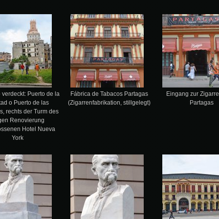
b verdeckt: Puerto de la
Fábrica de Tabacos Partagas
Eingang zur Zigarre
ad o Puerto de las
(Zigarrenfabrikation, stillgelegt)
Partagas
, rechts der Turm des
en Renovierung
ossenen Hotel Nueva
York