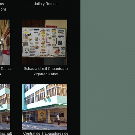
gas
Julia y Romeo
ion)
e Tabaco
Schautafel mit Cubanische
o
Zigarren-Label
kschaft
Central de Trabajadores de