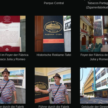
Parque Central
Tabacos Parta
(Zigarrenfabrikat
el im Foyer der Fábrica
Historische Reklame-Tafel
Foyer der Fábrica d
baco Julia y Romeo
Julia y Rome
r durch die Fabrik
Führer durch die Fabrik
Gebäude der Gewer