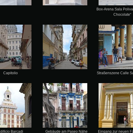
Box-Arena Sala Poliva
Chocolate“
Capitolio
Straßenszene Calle S
dificio Barcadi
Gebäude am Paseo Nähe
Eingang zur neuen Fá