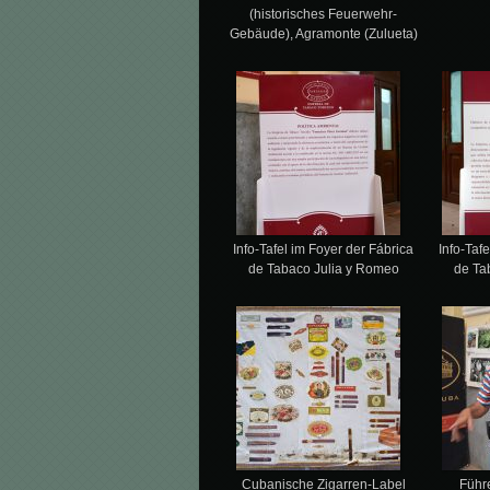
(historisches Feuerwehr-
Gebäude), Agramonte (Zulueta)
Info-Tafel im Foyer der Fábrica
Info-Taf
de Tabaco Julia y Romeo
de Ta
Cubanische Zigarren-Label
Führe