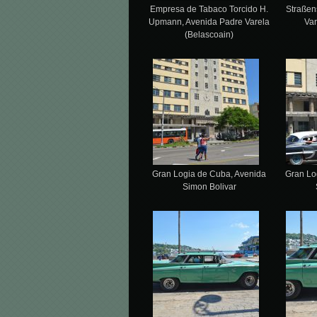
Empresa de Tabaco Torcido H.
Straßen
Upmann, Avenida Padre Varela
Var
(Belascoain)
Gran Logia de Cuba, Avenida
Gran Lo
Simon Bolivar