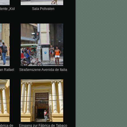
lente „Kid
Sala Polivalen
an Rafael
Straßenszene Avenida de Italia
brica de
Eingang zur Fábrica de Tabaco