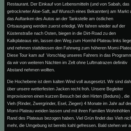
Restaurant. Der Einkauf von Lebensmitteln (und von Sabah, das 
getrockneter Aloe-Saft, auf Wunsch eines Bekannten) am Markt 
das Auftanken des Autos an der Tankstelle am östlichen
Ortsausgang werden zuerst erledigt. Wir fahren wieder auf der
Küstenstraße nach Osten, biegen in die Dirt-Road zu den
Kalkplateaus ein, lassen den Weg zum Homhil-Plateau links lieg
und nehmen stattdessen den Fahrweg zum höheren Momi-Plate
Diese Tour kam auf Vorschlag unseres Fahrers in das Program
da wir von weiteren Nächten im Zelt ohne Luftmatrazen definitiv
Abstand nehmen wollten.
Die Hochebene ist dem kalten Wind voll ausgesetzt. Wir sind dah
über unsere wetterfesten Jacken recht froh. Unsere Begleiter
improvisieren einen kurzen Besuch bei den Hirten (Beduns) , die 
Vieh (Rinder, Zwergrinder, Esel, Ziegen) 4 Monate im Jahr auf d
Momi-Plateau weiden lassen und mit ihren Familien Wohnhöhle
Rand des Plateaus bezogen haben. Viel Grün findet das Vieh nic
mehr, die Umgebung ist bereits kahl gefressen. Bald stehen wir 