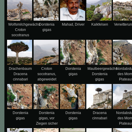
Wolfsmilchgewächs
Dorstenia
Mahad, Driver
Kalkfelsen
Verwitteru
Croton
gigas
socotranus
Drachenbaum
Croton
Dorstenia
Maulbeergewächs
Nordabst
Dracena
socotranus,
gigas
Dorstenia
des Mom
cinnabari
abgeweidet
gigas
Plateau
Dorstenia
Dorstenia
Dorstenia
Dracena
Nordabst
gigas
gigas, vor
gigas
cinnabari
des Mom
Ziegen sicher
Plateau