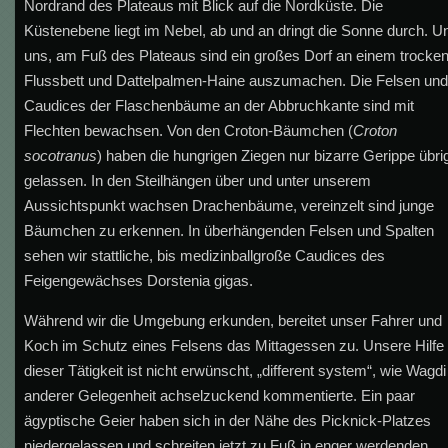
Nordrand des Plateaus mit Blick auf die Nordküste. Die
Küstenebene liegt im Nebel, ab und an dringt die Sonne durch. U
uns, am Fuß des Plateaus sind ein großes Dorf an einem trocke
Flussbett und Dattelpalmen-Haine auszumachen. Die Felsen und
Caudices der Flaschenbäume an der Abbruchkante sind mit
Flechten bewachsen. Von den Croton-Bäumchen (
Croton
socotranus
) haben die hungrigen Ziegen nur bizarre Gerippe übri
gelassen. In den Steilhängen über und unter unserem
Aussichtspunkt wachsen Drachenbäume, vereinzelt sind junge
Bäumchen zu erkennen. In überhängenden Felsen und Spalten
sehen wir stattliche, bis medizinballgroße Caudices des
Feigengewächses Dorstenia gigas.
Während wir die Umgebung erkunden, bereitet unser Fahrer und
Koch im Schutz eines Felsens das Mittagessen zu. Unsere Hilfe 
dieser Tätigkeit ist nicht erwünscht, „different system“, wie Wagdi
anderer Gelegenheit achselzuckend kommentierte. Ein paar
ägyptische Geier haben sich in der Nähe des Picknick-Platzes
niedergelassen und schreiten jetzt zu Fuß in enger werdenden