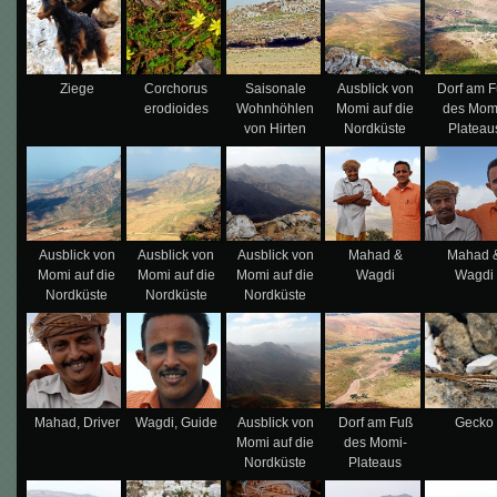
Ziege
Corchorus
Saisonale
Ausblick von
Dorf am 
erodioides
Wohnhöhlen
Momi auf die
des Mom
von Hirten
Nordküste
Plateau
Ausblick von
Ausblick von
Ausblick von
Mahad &
Mahad 
Momi auf die
Momi auf die
Momi auf die
Wagdi
Wagdi
Nordküste
Nordküste
Nordküste
Mahad, Driver
Wagdi, Guide
Ausblick von
Dorf am Fuß
Gecko
Momi auf die
des Momi-
Nordküste
Plateaus