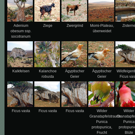
Adenium
Ziege
Zwergrind
Momi-Plateau,
Zistern
obesum ssp.
überweidet
socotranum
Kalkfelsen
Kalanchoe
Ägyptischer
Ägyptischer
Wildfeige
robusta
Geier
Geier
Ficus vas
Ficus vasta
Ficus vasta
Ficus vasta
Wilder
Wilder
Granatapfelstrauch
Granatapfe
Punica
Punica
protopunica,
protopuni
Frucht
Blüte