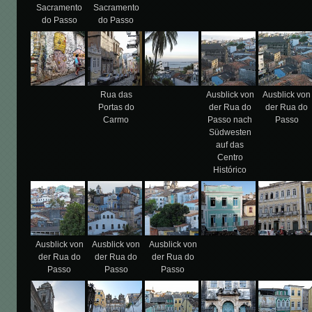
Sacramento
Sacramento
do Passo
do Passo
Rua das
Ausblick von
Ausblick von
Portas do
der Rua do
der Rua do
Carmo
Passo nach
Passo
Südwesten
auf das
Centro
Histórico
Ausblick von
Ausblick von
Ausblick von
der Rua do
der Rua do
der Rua do
Passo
Passo
Passo