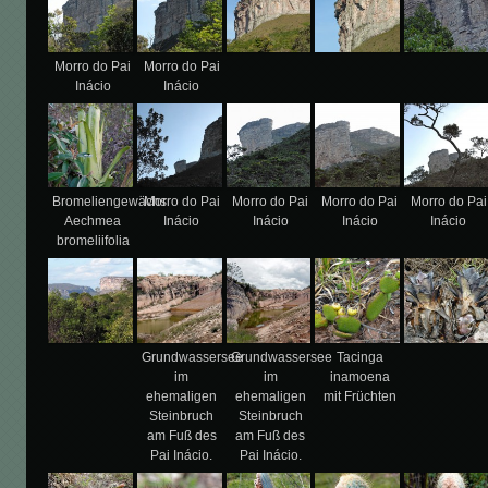
Morro do Pai
Morro do Pai
Inácio
Inácio
Bromeliengewächs
Morro do Pai
Morro do Pai
Morro do Pai
Morro do Pai
Aechmea
Inácio
Inácio
Inácio
Inácio
bromeliifolia
Grundwassersee
Grundwassersee
Tacinga
im
im
inamoena
ehemaligen
ehemaligen
mit Früchten
Steinbruch
Steinbruch
am Fuß des
am Fuß des
Pai Inácio.
Pai Inácio.