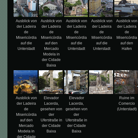
Ausblick von
Ausblick von
Ausblick von
Ausblick von
Ausblick von
der Ladeira
der Ladeira
der Ladeira
der Ladeira
der Ladeira
de
de
de
de
de
Misericórdia
Misericórdia
Misericórdia
Misericórdia
Misericórdia
auf die
auf den
auf die
auf die
auf den
Unterstadt
Mercado
Unterstadt
Unterstadt
Hafen
Modela in
der Cidade
Baixa
Ausblick von
Elevador
Elevador
Ruine im
der Ladeira
Lacerda,
Lacerda,
Comercio
de
gesehen von
gesehen von
(Unterstadt)
Misericórdia
der
der
auf den
Uferstraße in
Uferstraße in
Mercado
der Cidade
der Cidade
Modela in
Baixa
Baixa
der Cidade