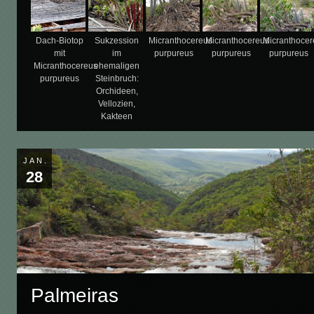
Dach-Biotop
Sukzession
Micranthocereus
Micranthocereus
Micranthocer
mit
im
purpureus
purpureus
purpureus
Micranthocereus
ehemaligen
purpureus
Steinbruch:
Orchideen,
Vellozien,
Kakteen
JAN.
28
Palmeiras