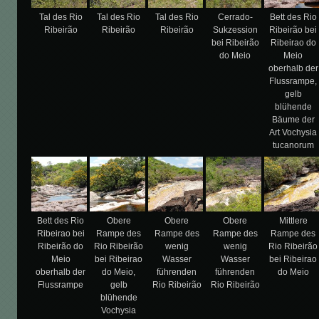
Tal des Rio
Tal des Rio
Tal des Rio
Cerrado-
Bett des Rio
Ribeirão
Ribeirão
Ribeirão
Sukzession
Ribeirão bei
bei Ribeirão
Ribeirao do
do Meio
Meio
oberhalb der
Flussrampe,
gelb
blühende
Bäume der
Art Vochysia
tucanorum
Bett des Rio
Obere
Obere
Obere
Mittlere
Ribeirao bei
Rampe des
Rampe des
Rampe des
Rampe des
Ribeirão do
Rio Ribeirão
wenig
wenig
Rio Ribeirão
Meio
bei Ribeirao
Wasser
Wasser
bei Ribeirao
oberhalb der
do Meio,
führenden
führenden
do Meio
Flussrampe
gelb
Rio Ribeirão
Rio Ribeirão
blühende
Vochysia