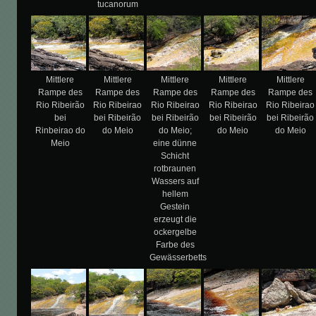
tucanorum
Mittlere
Mittlere
Mittlere
Mittlere
Mittlere
Rampe des
Rampe des
Rampe des
Rampe des
Rampe des
Rio Ribeirão
Rio Ribeirao
Rio Ribeirao
Rio Ribeirao
Rio Ribeirao
bei
bei Ribeirão
bei Ribeirão
bei Ribeirão
bei Ribeirão
Rinbeirao do
do Meio
do Meio;
do Meio
do Meio
Meio
eine dünne
Schicht
rotbraunen
Wassers auf
hellem
Gestein
erzeugt die
ockergelbe
Farbe des
Gewässerbetts