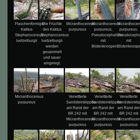
Flaschenförmiger
Die Früchte
Micranthocereus
Micranthocereus
Micranthocer
Kaktus
des Kaktus
purpureus
purpureus,
purpureus,
Stephanocereus
Stephanocereus
Pseudocephalium
Pseudocepha
luetzelburgii
luetzelburgii
mit
mit
werden
Blütenknospen.
Blütenknospe
gesammelt
und sauer
eingelegt.
Micranthocereus
Verwitterte
Verwitterte
Verwitterte
purpureus
Sandsteinklippen
Sandsteinklippen
Sandsteinkli
am Rand der
am Rand der
am Rand der
BR 242 mit
BR 242 mit
BR 242 mit
Micranthocereus
Micranthocereus
Micranthocer
purpureus
purpureus
purpureus