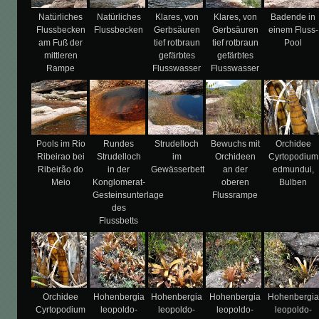
Natürliches
Natürliches
Klares, von
Klares, von
Badende in
Flussbecken
Flussbecken
Gerbsäuren
Gerbsäuren
einem Fluss-
am Fuß der
tief rotbraun
tief rotbraun
Pool
mittleren
gefärbtes
gefärbtes
Rampe
Flusswasser
Flusswasser
Pools im Rio
Rundes
Strudelloch
Bewuchs mit
Orchidee
Ribeirao bei
Strudelloch
im
Orchideen
Cyrtopodium
Ribeirão do
in der
Gewässerbett
an der
edmundui,
Meio
Konglomerat-
oberen
Bulben
Gesteinsunterlage
Flussrampe
des
Flussbetts
Orchidee
Hohenbergia
Hohenbergia
Hohenbergia
Hohenbergia
Cyrtopodium
leopoldo-
leopoldo-
leopoldo-
leopoldo-