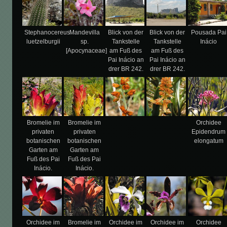
Stephanocereus
Mandevilla
Blick von der
Blick von der
Pousada Pai
luetzelburgii
sp.
Tankstelle
Tankstelle
Inácio
[Apocynaceae]
am Fuß des
am Fuß des
Pai Inácio an
Pai Inácio an
drer BR 242.
drer BR 242.
Bromelie im
Bromelie im
Orchidee
privaten
privaten
Epidendrum
botanischen
botanischen
elongatum
Garten am
Garten am
Fuß des Pai
Fuß des Pai
Inácio.
Inácio.
Orchidee im
Bromelie im
Orchidee im
Orchidee im
Orchidee