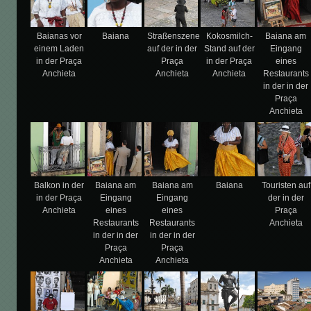
Baianas vor
Baiana
Straßenszene
Kokosmilch-
Baiana am
einem Laden
auf der in der
Stand auf der
Eingang
in der Praça
Praça
in der Praça
eines
Anchieta
Anchieta
Anchieta
Restaurants
in der in der
Praça
Anchieta
Balkon in der
Baiana am
Baiana am
Baiana
Touristen auf
in der Praça
Eingang
Eingang
der in der
Anchieta
eines
eines
Praça
Restaurants
Restaurants
Anchieta
in der in der
in der in der
Praça
Praça
Anchieta
Anchieta