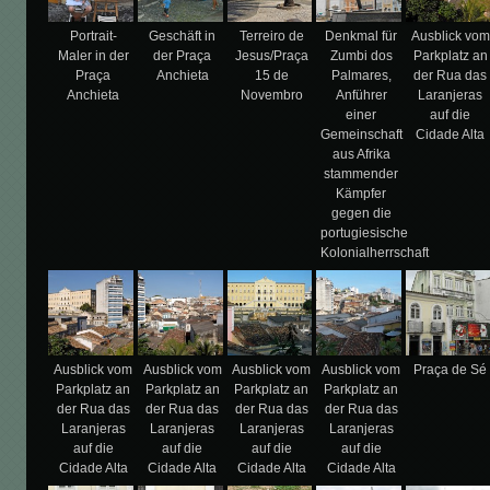
Portrait-
Geschäft in
Terreiro de
Denkmal für
Ausblick vom
Maler in der
der Praça
Jesus/Praça
Zumbi dos
Parkplatz an
Praça
Anchieta
15 de
Palmares,
der Rua das
Anchieta
Novembro
Anführer
Laranjeras
einer
auf die
Gemeinschaft
Cidade Alta
aus Afrika
stammender
Kämpfer
gegen die
portugiesische
Kolonialherrschaft
Ausblick vom
Ausblick vom
Ausblick vom
Ausblick vom
Praça de Sé
Parkplatz an
Parkplatz an
Parkplatz an
Parkplatz an
der Rua das
der Rua das
der Rua das
der Rua das
Laranjeras
Laranjeras
Laranjeras
Laranjeras
auf die
auf die
auf die
auf die
Cidade Alta
Cidade Alta
Cidade Alta
Cidade Alta