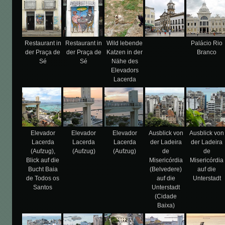
Restaurant in
Restaurant in
Wild lebende
Palácio Rio
der Praça de
der Praça de
Katzen in der
Branco
Sé
Sé
Nähe des
Elevadors
Lacerda
Elevador
Elevador
Elevador
Ausblick von
Ausblick von
Lacerda
Lacerda
Lacerda
der Ladeira
der Ladeira
(Aufzug),
(Aufzug)
(Aufzug)
de
de
Blick auf die
Misericórdia
Misericórdia
Bucht Baia
(Belvedere)
auf die
de Todos os
auf die
Unterstadt
Santos
Unterstadt
(Cidade
Baixa)