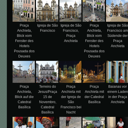
Praça
Igreja de São
Igreja de São
Praça
Igreja de Sã
Anchieta,
Francisco
Francisco,
Anchieta,
Francisco a
Blick vom
Praça
Blick vom
Südende der
Fenster des
Anchieta
Fenster des
Praça
Hotels
Hotels
Anchieta
Pousada dos
Pousada dos
Deuxes
Deuxes
Praça
Terreiro do
Praça
Praça
Baianas vor
Anchieta,
Jesus/Praça
Anchieta mit
Anchieta mit
einem Laden
Blick auf die
15 de
der Igreja de
der Catedral
in der Praça
Catedral
Novembro,
São
Basílica
Anchieta
Basílica
Catedral
Francisco bei
Basílica
Nacht