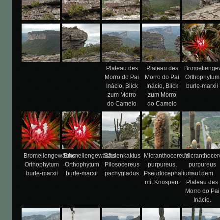
Plateau des
Plateau des
Bromelienge
Morro do Pai
Morro do Pai
Orthophytum
Inácio, Blick
Inácio, Blick
burle-marxii
zum Morro
zum Morro
do Camelo
do Camelo
Bromeliengewächs
Bromeliengewächs
Säulenkaktus
Micranthocereus
Micranthocer
Orthophytum
Orthophytum
Pilosocereus
purpureus,
purpureus
burle-marxii
burle-marxii
pachygladus
Pseudocephalium
auf dem
mit Knospen.
Plateau des
Morro do Pai
Inácio.