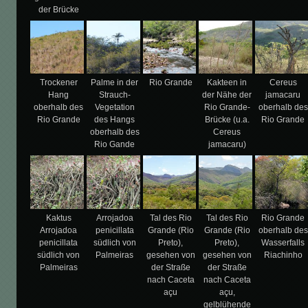
der Brücke
Trockener
Palme in der
Rio Grande
Kakteen in
Cereus
Hang
Strauch-
der Nähe der
jamacaru
oberhalb des
Vegetation
Rio Grande-
oberhalb des
Rio Grande
des Hangs
Brücke (u.a.
Rio Grande
oberhalb des
Cereus
Rio Gande
jamacaru)
Kaktus
Arrojadoa
Tal des Rio
Tal des Rio
Rio Grande
Arrojadoa
penicillata
Grande (Rio
Grande (Rio
oberhalb des
penicillata
südlich von
Preto),
Preto),
Wasserfalls
südlich von
Palmeiras
gesehen von
gesehen von
Riachinho
Palmeiras
der Straße
der Straße
nach Caceta
nach Caceta
açu
açu,
gelblühende