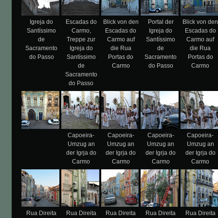
Igreja do
Escadas do
Blick von den
Portal der
Blick von de
Santíssimo
Carmo,
Escadas do
Igreja do
Escadas do
de
Treppe zur
Carmo auf
Santíssimo
Carmo auf
Sacramento
Igreja do
die Rua
de
die Rua
do Passo
Santíssimo
Portas do
Sacramento
Portas do
de
Carmo
do Passo
Carmo
Sacramento
do Passo
Capoeira-
Capoeira-
Capoeira-
Capoeira-
Umzug an
Umzug an
Umzug an
Umzug an
der Igrja do
der Igrja do
der Igrja do
der Igrja do
Carmo
Carmo
Carmo
Carmo
Rua Direita
Rua Direita
Rua Direita
Rua Direita
Rua Direita