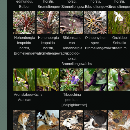
edmundui,
horstii,
horstii,
horstii,
horstii,
Bulben
Bromeliengewächs
Bromeliengewächs
Bromeliengewächs
Bromelienge
Hohenbergia
Hohenbergia
Blütenstand
Orthophythum
Orchidee
leopoldo-
leopoldo-
von
spec.,
Sobralia
horstii,
horstii,
Hohenbergia
Bromeliengewächs
liliastrum
Bromeliengewächs
Bromeliengewächs
leopoldo-
horstii,
Bromeliengewächs
Aronstabgewächs,
Tibouchina
Araceae
pereirae
[Malpighiaceae]