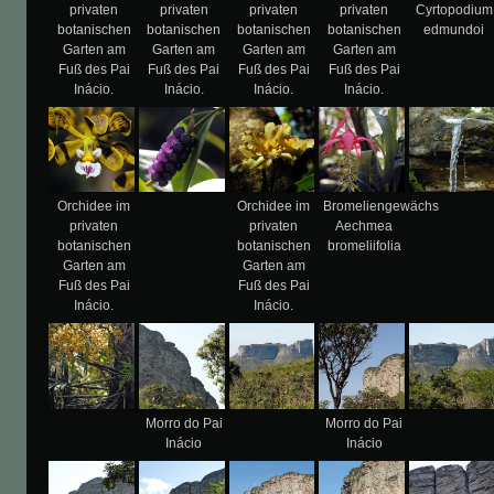
privaten
privaten
privaten
privaten
Cyrtopodium
botanischen
botanischen
botanischen
botanischen
edmundoi
Garten am
Garten am
Garten am
Garten am
Fuß des Pai
Fuß des Pai
Fuß des Pai
Fuß des Pai
Inácio.
Inácio.
Inácio.
Inácio.
Orchidee im
Orchidee im
Bromeliengewächs
privaten
privaten
Aechmea
botanischen
botanischen
bromeliifolia
Garten am
Garten am
Fuß des Pai
Fuß des Pai
Inácio.
Inácio.
Morro do Pai
Morro do Pai
Inácio
Inácio