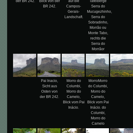
der BR 242.
Blick von der
auf die
Tafelberge
BR 242.
Campos-
Serra do
Gerais-
Mucugezhinho,
Landschaft.
Serra do
Sobradinho,
Morrão ou
Monte Tabo,
rechts die
Serra do
Morrãor
Pai Inacio,
Morro do
MorroMorro
Sicht aus
Columbi,
do Columbi,
Osten von
Morro do
Morro do
der BR 242.
Camelo,
Camelo,
Blick vom Pai
Blick vom Pai
Inácio.
Inácio. do
Columbi,
Morro do
Camelo