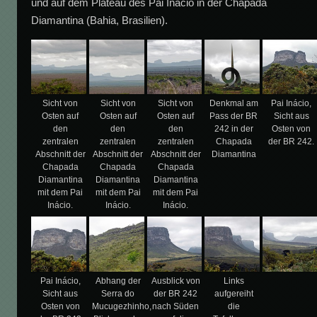
und auf dem Plateau des Pai Inacio in der Chapada
Diamantina (Bahia, Brasilien).
Sicht von
Sicht von
Sicht von
Denkmal am
Pai Inácio,
Osten auf
Osten auf
Osten auf
Pass der BR
Sicht aus
den
den
den
242 in der
Osten von
zentralen
zentralen
zentralen
Chapada
der BR 242.
Abschnitt der
Abschnitt der
Abschnitt der
Diamantina
Chapada
Chapada
Chapada
Diamantina
Diamantina
Diamantina
mit dem Pai
mit dem Pai
mit dem Pai
Inácio.
Inácio.
Inácio.
Pai Inácio,
Abhang der
Ausblick von
Links
Sicht aus
Serra do
der BR 242
aufgereiht
Osten von
Mucugezhinho,
nach Süden
die