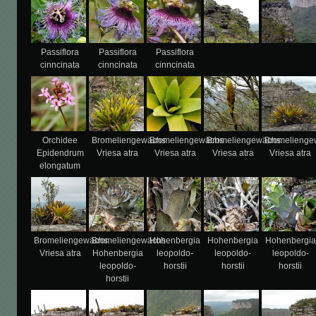
Passiflora
Passiflora
Passiflora
cinncinata
cinncinata
cinncinata
Orchidee
Bromeliengewächs
Bromeliengewächs
Bromeliengewächs
Bromelienge
Epidendrum
Vriesa atra
Vriesa atra
Vriesa atra
Vriesa atra
elongatum
Bromeliengewächs
Bromeliengewächs
Hohenbergia
Hohenbergia
Hohenbergia
Vriesa atra
Hohenbergia
leopoldo-
leopoldo-
leopoldo-
leopoldo-
horstii
horstii
horstii
horstii