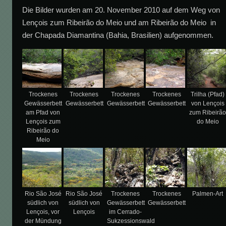
Die Bilder wurden am 20. November 2010 auf dem Weg von
Lençois zum Ribeirão do Meio und am Ribeirão do Meio in
der Chapada Diamantina (Bahia, Brasilien) aufgenommen.
Trockenes
Trockenes
Trockenes
Trockenes
Trilha (Pfad)
Gewässerbett
Gewässerbett
Gewässerbett
Gewässerbett
von Lençois
am Pfad von
zum Ribeirã
Lençois zum
do Meio
Ribeirão do
Meio
Rio São José
Rio São José
Trockenes
Trockenes
Palmen-Art
südlich von
südlich von
Gewässerbett
Gewässerbett
Lençois, vor
Lençois
im Cerrado-
der Mündung
Sukzessionswald