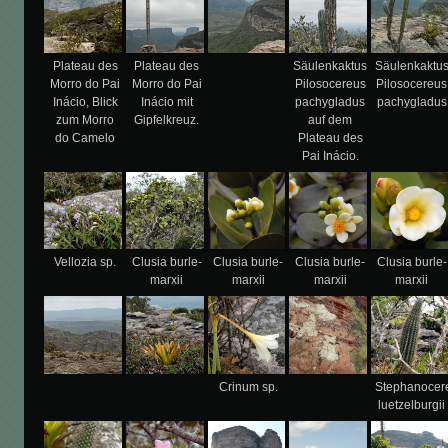
Plateau des
Plateau des
Säulenkaktus
Säulenkaktu
Morro do Pai
Morro do Pai
Pilosocereus
Pilosocereus
Inácio, Blick
Inácio mit
pachygladus
pachygladus
zum Morro
Gipfelkreuz.
auf dem
do Camelo
Plateau des
Pai Inácio.
Vellozia sp.
Clusia burle-
Clusia burle-
Clusia burle-
Clusia burle-
marxii
marxii
marxii
marxii
Crinum sp.
Stephanocer
luetzelburgii