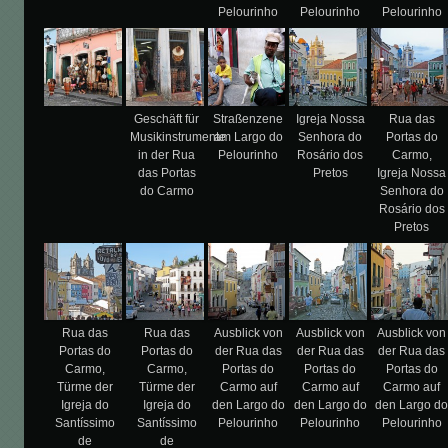
Pelourinho
Pelourinho
Pelourinho
Geschäft für
Straßenzene
Igreja Nossa
Rua das
Musikinstrumente
am Largo do
Senhora do
Portas do
in der Rua
Pelourinho
Rosário dos
Carmo,
das Portas
Pretos
Igreja Nossa
do Carmo
Senhora do
Rosário dos
Pretos
Rua das
Rua das
Ausblick von
Ausblick von
Ausblick von
Portas do
Portas do
der Rua das
der Rua das
der Rua das
Carmo,
Carmo,
Portas do
Portas do
Portas do
Türme der
Türme der
Carmo auf
Carmo auf
Carmo auf
Igreja do
Igreja do
den Largo do
den Largo do
den Largo d
Santíssimo
Santíssimo
Pelourinho
Pelourinho
Pelourinho
de
de