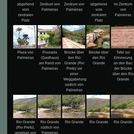
abgehend
Zentrum von
Zentrum von
abgehend
im Zentrum
vom
Palmeiras
Palmeiras
vom
von
zentralen
zentralen
Palmeiras
Platz
Platz
Plaza von
Pousada
Brücke über
Brücke über
Tafel zur
Palmeiras
(Gasthaus)
den Rio
den Rio
Erinnerung
am Rand von
Grande (Rio
Grande
an den Bau
Palmeiras
Preto) vor
der Brücke
einer
über den Rio
Weggabelung
Grande
südlich von
Palmeiras
Rio Grande
Rio Grande
Rio Grande
Rio Grande
Rio Grande
(Rio Preto),
südlich von
gesehen von
Palmeiras