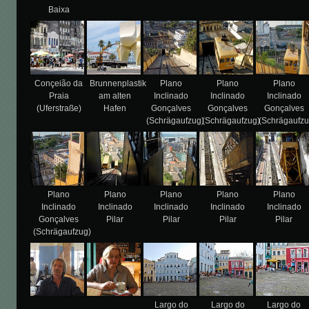
Baixa
Conçeião da
Brunnenplastik
Plano
Plano
Plano
Praia
am alten
Inclinado
Inclinado
Inclinado
(Uferstraße)
Hafen
Gonçalves
Gonçalves
Gonçalves
(Schrägaufzug)
(Schrägaufzug)
(Schrägaufzu
Plano
Plano
Plano
Plano
Plano
Inclinado
Inclinado
Inclinado
Inclinado
Inclinado
Gonçalves
Pilar
Pilar
Pilar
Pilar
(Schrägaufzug)
Largo do
Largo do
Largo do