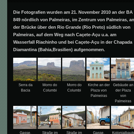
Die Fotografien wurden am 21. November 2010 an der BA
849 nördlich von Palmeiras, im Zentrum von Palmeiras, a
der Brücke über den Rio Grande (Rio Preto) südlich von
Palmeiras, auf dem Weg nach
Caçete-Açu u.a. am
Wasserfall Riachinho und bei Caçete-Açu
in der Chapada
Diamantina (Bahia,Brasilien) aufgenommen.
Serra da
Morro do
Morro do
Kirche an der
Gebäude an
Bacia
Columbi
Columbi
Plaza von
der Plaza
Palmeiras
von
Palmeiras
Gasse,
Straße im
Straße im
Gasse,
Kolonialbaut