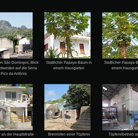
on São Domingos, Blick
Stattlicher Papaya-Baum in
Stattlicher Papaya-
dwesten auf die Serra
einem Hausgarten
einem Hausgar
 Pico da Antónia
 an der Hauptstraße
Brennofen einer Töpferei
Töpfereibetrieb a