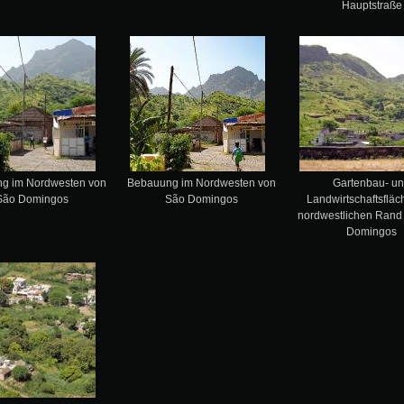
Hauptstraße
g im Nordwesten von
Bebauung im Nordwesten von
Gartenbau- u
São Domingos
São Domingos
Landwirtschaftsflä
nordwestlichen Rand
Domingos