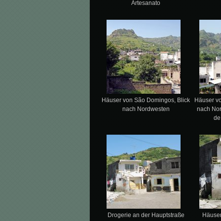
Artesanato
Häuser von São Domingos, Blick
Häuser v
nach Nordwesten
nach Nor
de
Drogerie an der Hauptstraße
Häuser