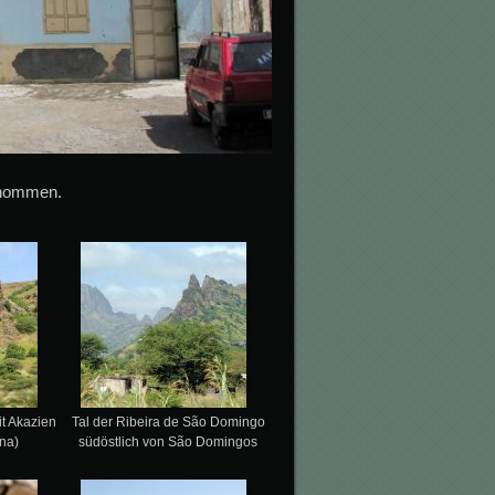
enommen.
t Akazien
Tal der Ribeira de São Domingo
na)
südöstlich von São Domingos