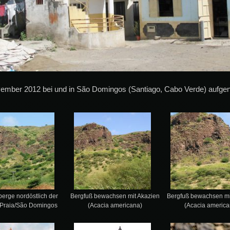
vember 2012 bei und in São Domingos (Santiago, Cabo Verde) aufg
erge nordöstlich der
Bergfuß bewachsen mit Akazien
Bergfuß bewachsen mi
 Praia/São Domingos
(Acacia americana)
(Acacia america