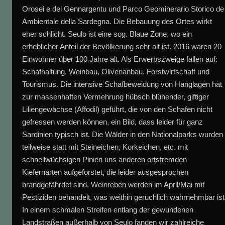
Orosei e del Gennargentu und Parco Geominerario Storico de
Ambientale della Sardegna. Die Bebauung des Ortes wirkt
eher schlicht. Seulo ist eine sog. Blaue Zone, wo ein
erheblicher Anteil der Bevölkerung sehr alt ist. 2016 waren 20
Einwohner über 100 Jahre alt. Als Erwerbszweige fallen auf:
Schafhaltung, Weinbau, Olivenanbau, Forstwirtschaft und
Tourismus. Die intensive Schafbeweidung von Hanglagen hat
zur massenhaften Vermehrung hübsch blühender, giftiger
Liliengewächse (Affodil) geführt, die von den Schafen nicht
gefressen werden können, ein Bild, dass leider für ganz
Sardinien typisch ist. Die Wälder in den Nationalparks wurden
teilweise statt mit Steineichen, Korkeichen, etc. mit
schnellwüchsigen Pinien uns anderen ortsfremden
Kiefernarten aufgeforstet, die leider ausgesprochen
brandgefährdet sind. Weinreben werden im April/Mai mit
Pestiziden behandelt, was weithin geruchlich wahrnehmbar ist
In einem schmalen Streifen entlang der gewundenen
Landstraßen außerhalb von Seulo fanden wir zahlreiche