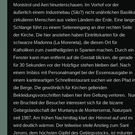
Monistrol und Aeri hinunterschauen. Im Vorhof vor der
äußerlich einem Industriebau (Silo?) nicht unähnlichen Basilik
zirkulieren Menschen aus vielen Ländern der Erde. Eine lange
Schlange führt zu einem Seiteneingang an drer rechten Seite
der Kirche. Die hier anstehen haben Eintrittskarten für die
schwarze Madonna (La Moreneta), die diesen Ort für
Katholiken zum zweitheiligsten in Spanien machen. Durch ein
Fenster kann man entfernt auf die Gestalt blicken, die gerade
für 30 Sekunden vor der Holzfigur stehen bleiben darf. Nach
einem Imbiss mit Personalmangel bei der Essensausgabe in
einem kantineartigen Schnellrestaurant suchen wir den Pfad i
die Berge. Die gewöhnlich für Kirchen geltenden
Bekleidungsvorschriften haben hier ihre Geltung verloren. Nu
ein Bruchteil der Besucher interesiert sich für die bizarre
Gebirgslandschaft der Muntanya de Monterserrat, Naturpark
seit 1987. Am frühen Nachmittag klart der Himmel auf und es
wird deutlich wärmer. Der teilweise steile Anstieg zum Sant
Jeromi, dem höchsten Gipfel des Gebirgsstocks, ist mitunter