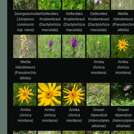
Zwergwacholder
Geflecktes
Geflecktes
Geflecktes
Weiße
(Juniperus
Knabenkraut
Knabenkraut
Knabenkraut
Händelwurz
communis
(Dactylorhiza
(Dactylorhiza
(Dactylorhiza
(Pseudorchis
ssp. nana)
maculata)
maculata)
maculata)
albida)
Weiße
Arnika
Arnika
Händelwurz
(Arnica
(Arnica
(Pseudorchis
montana)
montana)
albida)
Arnika
Arnika
Arnika
Grauer
Grauer
(Arnica
(Arnica
(Arnica
Alpendost
Alpendost
montana)
montana)
montana)
(Adenostyles
(Adenostyles
alliariae)
alliariae)