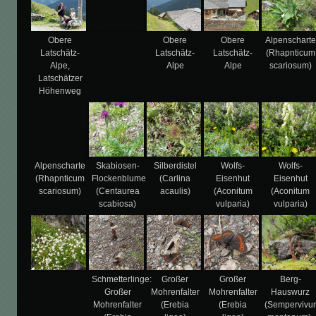
Obere
Obere
Obere
Alpenscharte
Latschätz-
Latschätz-
Latschätz-
(Rhapnticum
Alpe,
Alpe
Alpe
scariosum)
Latschätzer
Höhenweg
Alpenscharte
Skabiosen-
Silberdistel
Wolfs-
Wolfs-
(Rhapnticum
Flockenblume
(Carlina
Eisenhut
Eisenhut
scariosum)
(Centaurea
acaulis)
(Aconitum
(Aconitum
scabiosa)
vulparia)
vulparia)
Schmetterlinge:
Großer
Großer
Berg-
Großer
Mohrenfalter
Mohrenfalter
Hauswurz
Mohrenfalter
(Erebia
(Erebia
(Sempervivu