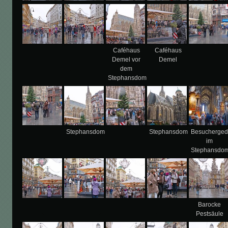
Caféhaus
Caféhaus
Demel vor
Demel
dem
Stephansdom
Stephansdom
Stephansdom
Besucherged
im
Stephansdo
Barocke
Pestsäule