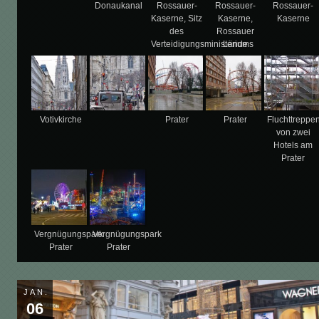
Donaukanal
Rossauer-
Rossauer-
Rossauer-
Kaserne, Sitz
Kaserne,
Kaserne
des
Rossauer
Verteidigungsministeriums
Lände
Votivkirche
Prater
Prater
Fluchttreppe
von zwei
Hotels am
Prater
Vergnügungspark
Vergnügungspark
Prater
Prater
JAN.
06