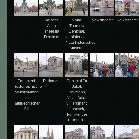
Kaiserin
Maria-
Volkstheater
Volkstheater
Maria-
Theresia
Theresia
Denkmal,
Denkmal
dahinter das
Naturhistorisches
Museum
Parlament
Parlament
Denkmal für
(österreichische
Jakob
Volkskammer)
Reumann,
im
Victor Adler
altgriechischen
u. Ferdinand
Stil
Hanusch,
Politiker der
1. Republik