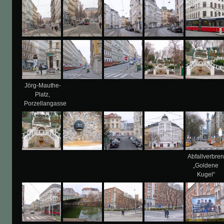
Jörg-Mauthe-
Platz,
Porzellangasse
Abfallverbre
„Goldene
Kugel“