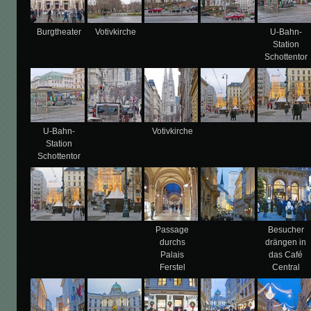
Burgtheater
Votivkirche
U-Bahn-
Station
Schottentor
U-Bahn-
Votivkirche
Station
Schottentor
Passage
Besucher
durchs
drängen in
Palais
das Café
Ferstel
Central