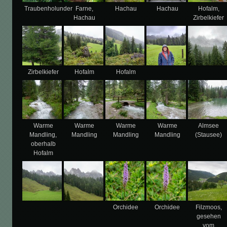
Traubenholunder
Farne,
Hachau
Hachau
Hofalm,
Hachau
Zirbelkiefer
Zirbelkiefer
Hofalm
Hofalm
Warme
Warme
Warme
Warme
Almsee
Mandling,
Mandling
Mandling
Mandling
(Stausee)
oberhalb
Hofalm
Orchidee
Orchidee
Filzmoos,
gesehen
vom