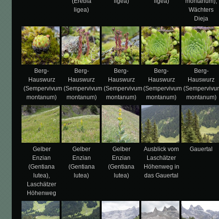
(Erebia
ligea)
ligea)
montanum),
ligea)
Wächters
Dieja
Berg-
Berg-
Berg-
Berg-
Berg-
Hauswurz
Hauswurz
Hauswurz
Hauswurz
Hauswurz
(Sempervivum
(Sempervivum
(Sempervivum
(Sempervivum
(Sempervivu
montanum)
montanum)
montanum)
montanum)
montanum)
Gelber
Gelber
Gelber
Ausblick vom
Gauertal
Enzian
Enzian
Enzian
Laschätzer
(Gentiana
(Gentiana
(Gentiana
Höhenweg in
lutea),
lutea)
lutea)
das Gauertal
Laschätzer
Höhenweg