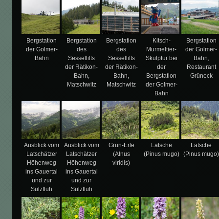
Bergstation
Bergstation
Bergstation
Kitsch-
Bergstation
der Golmer-
des
des
Murmeltier-
der Golmer-
Bahn
Sessellifts
Sessellifts
Skulptur bei
Bahn,
der Rätikon-
der Rätikon-
der
Restaurant
Bahn,
Bahn,
Bergstation
Grüneck
Matschwitz
Matschwitz
der Golmer-
Bahn
Ausblick vom
Ausblick vom
Grün-Erle
Latsche
Latsche
Latschätzer
Latschätzer
(Alnus
(Pinus mugo)
(Pinus mugo
Höhenweg
Höhenweg
viridis)
ins Gauertal
ins Gauertal
und zur
und zur
Sulzfluh
Sulzfluh