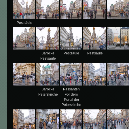
Pestsäule
Barocke
Pestsäule
Pestsäule
Pestsäule
Barocke
Passanten
Peterskirche
vor dem
Portal der
Peterskirche