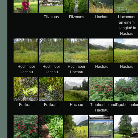
Filzmoos
Filzmoos
Hachau
Hochmoor
an einem
Hangfuß in
Hachau
Hochmoor
Hochmoor
Hochmoor
Hachau
Hachau
Hachau
Hachau
Hachau
Fettkraut
Fettkraut
Hachau
Traubenholunder,
Traubenholu
Hachau