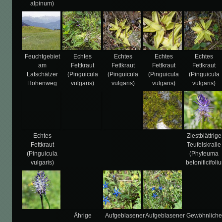
alpinum)
Feuchtgebiet
Echtes
Echtes
Echtes
Echtes
am
Fettkraut
Fettkraut
Fettkraut
Fettkraut
Latschätzer
(Pinguicula
(Pinguicula
(Pinguicula
(Pinguicula
Höhenweg
vulgaris)
vulgaris)
vulgaris)
vulgaris)
Echtes
Ziestblättrige
Fettkraut
Teufelskralle
(Pinguicula
(Phyteuma
vulgaris)
betonificifoli
Ährige
Aufgeblasener
Aufgeblasener
Gewöhnliche