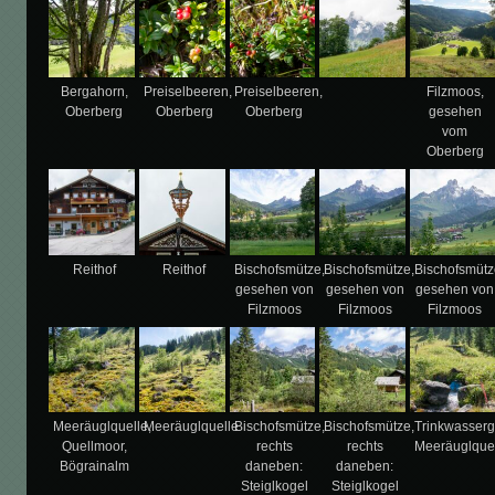
Bergahorn,
Preiselbeeren,
Preiselbeeren,
Filzmoos,
Oberberg
Oberberg
Oberberg
gesehen
vom
Oberberg
Reithof
Reithof
Bischofsmütze,
Bischofsmütze,
Bischofsmütz
gesehen von
gesehen von
gesehen von
Filzmoos
Filzmoos
Filzmoos
Meeräuglquelle,
Meeräuglquelle
Bischofsmütze,
Bischofsmütze,
Trinkwasser
Quellmoor,
rechts
rechts
Meeräuglque
Bögrainalm
daneben:
daneben:
Steiglkogel
Steiglkogel