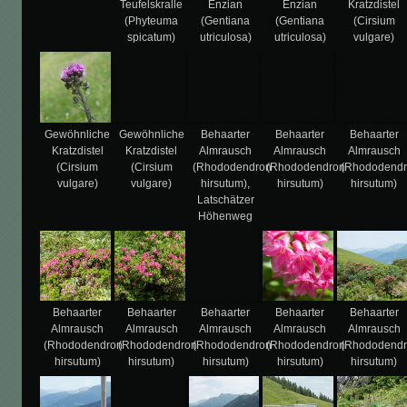
Teufelskralle
Enzian
Enzian
Kratzdistel
(Phyteuma
(Gentiana
(Gentiana
(Cirsium
spicatum)
utriculosa)
utriculosa)
vulgare)
Gewöhnliche
Gewöhnliche
Behaarter
Behaarter
Behaarter
Kratzdistel
Kratzdistel
Almrausch
Almrausch
Almrausch
(Cirsium
(Cirsium
(Rhododendron
(Rhododendron
(Rhododend
vulgare)
vulgare)
hirsutum),
hirsutum)
hirsutum)
Latschätzer
Höhenweg
Behaarter
Behaarter
Behaarter
Behaarter
Behaarter
Almrausch
Almrausch
Almrausch
Almrausch
Almrausch
(Rhododendron
(Rhododendron
(Rhododendron
(Rhododendron
(Rhododend
hirsutum)
hirsutum)
hirsutum)
hirsutum)
hirsutum)