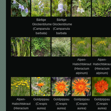
Bärtige
Bärtige
Glockenblume
Glockenblume
(Campanula
(Campanula
barbata)
barbata
Alpen-
Alpen-
Habichtskraut
Habichtskrau
(Hieracium
(Hieracium
alpinum)
alpinum)
Alpen-
Goldpippau
Goldpippau
Goldpippau
Goldpippau
Habichtskraut
(Crespis
(Crespis
(Crespis
(Crespis
(Hieracium
aurea)
aurea)
aurea)
aurea)