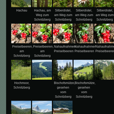
Hachau
Hachau, am
Silberdistel,
Silberdistel,
Silberdistel,
Weg zum
am Weg zum
am Weg zum
am Weg zum
Schnitzberg
Schnitzberg
Schnitzberg
Schnitzberg
Preiselbeeren,
Preiselbeeren,
Nahaufnahmen
Nahaufnahmen
Nahaufnahm
am
am
Preiselbeeren
Preiselbeeren
Preiselbeere
Schnitzberg
Schnitzberg
Hochmoor,
Bischofsmütze,
Bischofsmütze,
Schnitzberg
gesehen
gesehen
vom
vom
Schnitzberg
Schnitzberg