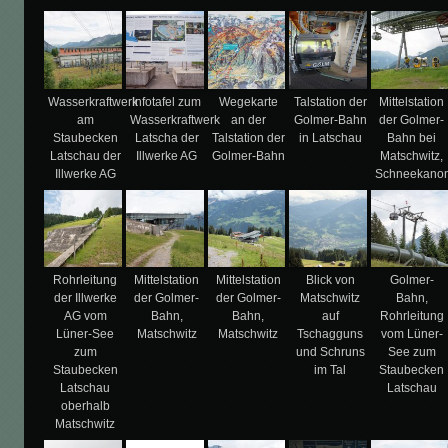
Wasserkraftwerk
Infotafel zum
Wegekarte
Talstation der
Mittelstation
am
Wasserkraftwerk
an der
Golmer-Bahn
der Golmer-
Staubecken
Latscha der
Talstation der
in Latschau
Bahn bei
Latschau der
Illwerke AG
Golmer-Bahn
Matschwitz,
Illwerke AG
Schneekano
Rohrleitung
Mittelstation
Mittelstation
Blick von
Golmer-
der Illwerke
der Golmer-
der Golmer-
Matschwitz
Bahn,
AG vom
Bahn,
Bahn,
auf
Rohrleitung
Lüner-See
Matschwitz
Matschwitz
Tschagguns
vom Lüner-
zum
und Schruns
See zum
Staubecken
im Tal
Staubecken
Latschau
Latschau
oberhalb
Matschwitz