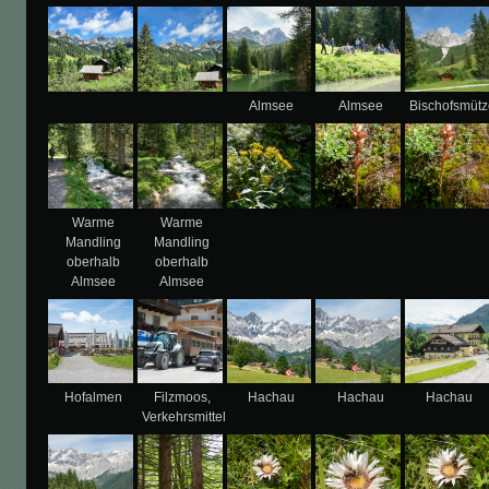
Almsee
Almsee
Bischofsmütz
Warme
Warme
Mandling
Mandling
oberhalb
oberhalb
Almsee
Almsee
Hofalmen
Filzmoos,
Hachau
Hachau
Hachau
Verkehrsmittel