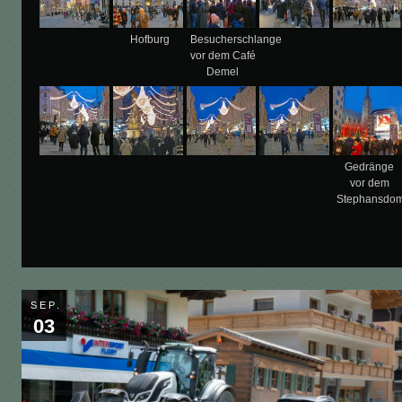
Hofburg
Besucherschlange
vor dem Café
Demel
Gedränge
vor dem
Stephansdo
SEP.
03