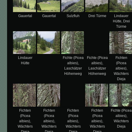
Gauertal
Gauertal
Sulzfluh
Drei Türme
Lindauer
Hütte, Drei
Türme
Lindauer
Fichte (Picea
Fichte (Picea
Fichten
Hütte
albies),
albies),
(Picea
Laschätzer
Laschätzer
albies),
Höhenweg
Höhenweg
Wächters
Dieja
Fichten
Fichten
Fichten
Fichten
Fichte (Picea
(Picea
(Picea
(Picea
(Picea
albies),
albies),
albies),
albies),
albies),
Wächters
Wächters
Wächters
Wächters
Wächters
Dieja
Dieja
Dieja
Dieja
Dieja