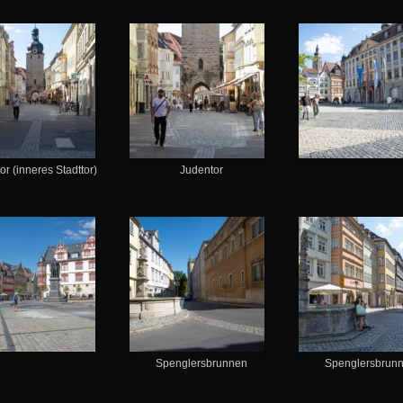
or (inneres Stadttor)
Judentor
Spenglersbrunnen
Spenglersbrun