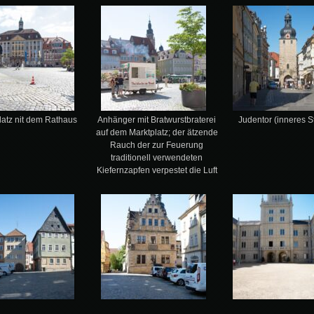
latz nit dem Rathaus
Anhänger mit Bratwurstbraterei
Judentor (inneres St
auf dem Marktplatz; der ätzende
Rauch der zur Feuerung
traditionell verwendeten
Kiefernzapfen verpestet die Luft