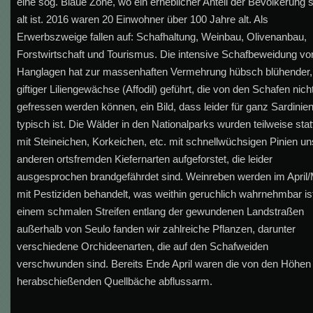
eine sog. Blaue Zone, wo ein erheblicher Anteil der Bevölkerung 
alt ist. 2016 waren 20 Einwohner über 100 Jahre alt. Als
Erwerbszweige fallen auf: Schafhaltung, Weinbau, Olivenanbau,
Forstwirtschaft und Tourismus. Die intensive Schafbeweidung vo
Hanglagen hat zur massenhaften Vermehrung hübsch blühender,
giftiger Liliengewächse (Affodil) geführt, die von den Schafen nich
gefressen werden können, ein Bild, dass leider für ganz Sardinie
typisch ist. Die Wälder in den Nationalparks wurden teilweise stat
mit Steineichen, Korkeichen, etc. mit schnellwüchsigen Pinien un
anderen ortsfremden Kiefernarten aufgeforstet, die leider
ausgesprochen brandgefährdet sind. Weinreben werden im April/
mit Pestiziden behandelt, was weithin geruchlich wahrnehmbar ist
einem schmalen Streifen entlang der gewundenen Landstraßen
außerhalb von Seulo fanden wir zahlreiche Pflanzen, darunter
verschiedene Orchideenarten, die auf den Schafweiden
verschwunden sind. Bereits Ende April waren die von den Höhen
herabschießenden Quellbäche abflussarm.