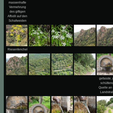
massenhafte
Vermehrung
des giftigen
Affodil auf den
Schafweiden
Riesenfenchel
gefasste, 
schütten
Quelle an 
Landstra