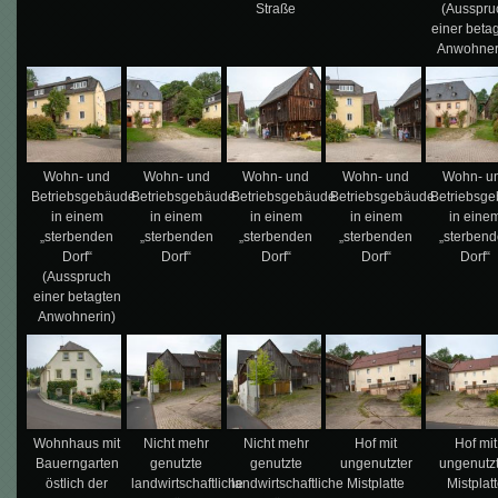
Straße
(Ausspru
einer beta
Anwohner
Wohn- und
Wohn- und
Wohn- und
Wohn- und
Wohn- u
Betriebsgebäude
Betriebsgebäude
Betriebsgebäude
Betriebsgebäude
Betriebsg
in einem
in einem
in einem
in einem
in eine
„sterbenden
„sterbenden
„sterbenden
„sterbenden
„sterben
Dorf“
Dorf“
Dorf“
Dorf“
Dorf“
(Ausspruch
einer betagten
Anwohnerin)
Wohnhaus mit
Nicht mehr
Nicht mehr
Hof mit
Hof mit
Bauerngarten
genutzte
genutzte
ungenutzter
ungenutz
östlich der
landwirtschaftliche
landwirtschaftliche
Mistplatte
Mistplat