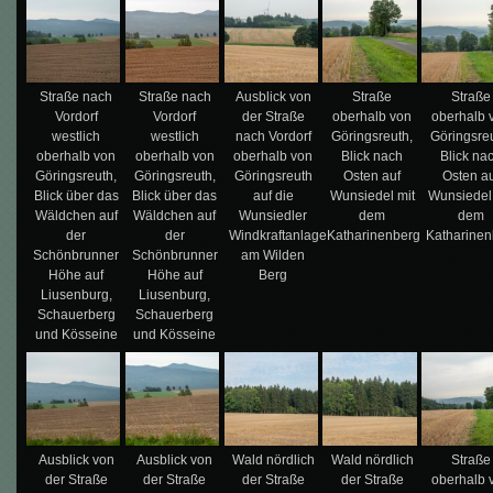
Straße nach
Straße nach
Ausblick von
Straße
Straße
Vordorf
Vordorf
der Straße
oberhalb von
oberhalb 
westlich
westlich
nach Vordorf
Göringsreuth,
Göringsreu
oberhalb von
oberhalb von
oberhalb von
Blick nach
Blick na
Göringsreuth,
Göringsreuth,
Göringsreuth
Osten auf
Osten a
Blick über das
Blick über das
auf die
Wunsiedel mit
Wunsiedel
Wäldchen auf
Wäldchen auf
Wunsiedler
dem
dem
der
der
Windkraftanlage
Katharinenberg
Katharinen
Schönbrunner
Schönbrunner
am Wilden
Höhe auf
Höhe auf
Berg
Liusenburg,
Liusenburg,
Schauerberg
Schauerberg
und Kösseine
und Kösseine
Ausblick von
Ausblick von
Wald nördlich
Wald nördlich
Straße
der Straße
der Straße
der Straße
der Straße
oberhalb 