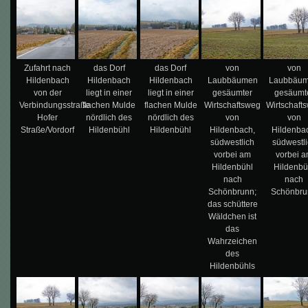
Zufahrt nach
das Dorf
das Dorf
von
von
Hildenbach
Hildenbach
Hildenbach
Laubbäumen
Laubbäu
von der
liegt in einer
liegt in einer
gesäumter
gesäumt
Verbindungsstraße
flachen Mulde
flachen Mulde
Wirtschaftsweg
Wirtschaft
Hofer
nördlich des
nördlich des
von
von
Straße/Vordorf
Hildenbühl
Hildenbühl
Hildenbach,
Hildenba
südwestlich
südwestl
vorbei am
vorbei 
Hildenbühl
Hildenbü
nach
nach
Schönbrunn;
Schönbru
das schüttere
Wäldchen ist
das
Wahrzeichen
des
Hildenbühls