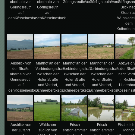
oberhalb von
oberhalb von
Göringsreuth/Vordorf
Göringsreuth/Vordorf
Göringsreu
Göringsreuth
Göringsreuth
Blick na
auf
auf
Osten a
denKösseinestock
denKösseinestock
Wunsiedel
dem
Katharinen
Ausblick von
Marthof an der
Marthof an der
Marthof an der
Abzweig 
der Straße
Verbindungsstraße
Verbindungsstraße
Verbindungsstraße
der Stra
oberhalb von
zwischen der
zwischen der
zwischen der
nach Vord
Göringsreuth
Hofer Straße
Hofer Straße
Hofer Straße
in Richtu
auf
und Vordorf,
und Vordorf,
und Vordorf,
Hildenba
denKösseinestock
Schneebergkette
Schneebergkette
Schneebergkette
Kösseinss
Ausblick von
Wäldchen
Frisch
Frisch
Fischteich
der Zufahrt
südlich von
entschlammter
entschlammter
Mönch