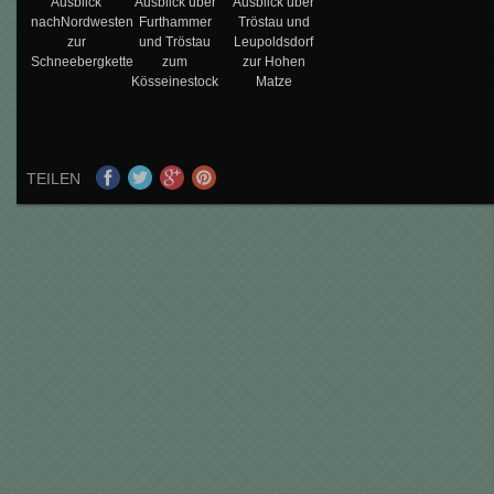
Ausblick
Ausblick über
Ausblick über
nachNordwesten
Furthammer
Tröstau und
zur
und Tröstau
Leupoldsdorf
Schneebergkette
zum
zur Hohen
Kösseinestock
Matze
TEILEN