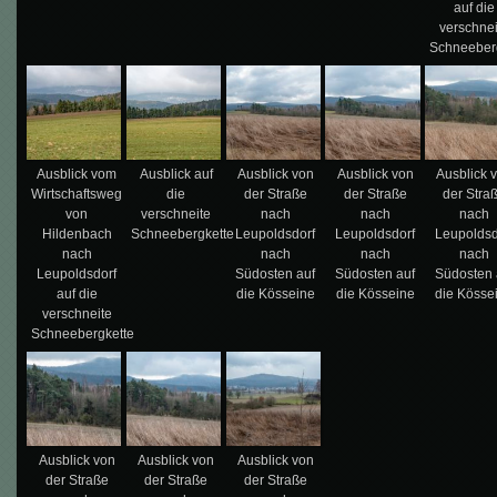
auf die
verschnei
Schneeber
Ausblick vom
Ausblick auf
Ausblick von
Ausblick von
Ausblick 
Wirtschaftsweg
die
der Straße
der Straße
der Stra
von
verschneite
nach
nach
nach
Hildenbach
Schneebergkette
Leupoldsdorf
Leupoldsdorf
Leupoldsd
nach
nach
nach
nach
Leupoldsdorf
Südosten auf
Südosten auf
Südosten 
auf die
die Kösseine
die Kösseine
die Kösse
verschneite
Schneebergkette
Ausblick von
Ausblick von
Ausblick von
der Straße
der Straße
der Straße