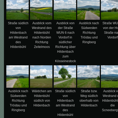
Straße südlich
Ausblick vom
Ausblick von
Ausblick nach
Straße WU
von
Westrand des
der Straße
Südwesten
von der Ho
Hildenbach
Hildenbühl
WUN 6 nach
Richtung
Straße n
am Westrand
nach Norden
Vordorf in
Tröstau und
Vordorf
des
Richtung
südlicher
Ringberg
Hildenbühl
Zeitelmoos
Richtung über
Hildenbach
zum
Kösseinestock
Ausblick nach
Wäldchen am
Straße südlich
Straße bzw.
Ausblick 
Südwesten
Hildenbühl
von
Weg südlich
Westrand 
Richtung
südlich von
Hildenbach
oberhalb von
Hildenbühl
Tröstau und
Hildenbach
am Westrand
Hildenbach
die
Ringberg
des
Scneeberg
Hildenbühl