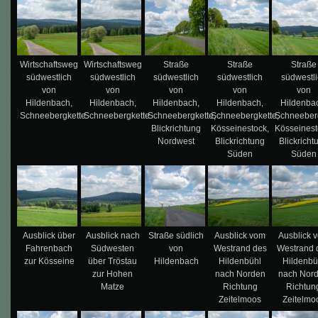
Wirtschaftsweg
Wirtschaftsweg
Straße
Straße
Straße
südwestlich
südwestlich
südwestlich
südwestlich
südwestl
von
von
von
von
von
Hildenbach,
Hildenbach,
Hildenbach,
Hildenbach,
Hildenba
Schneebergkette
Schneebergkette
Schneebergkette,
Schneebergkette,
Schneeberg
Blickrichtung
Kösseinestock,
Kösseinest
Nordwest
Blickrichtung
Blickricht
Süden
Süden
Ausblick über
Ausblick nach
Straße südlich
Ausblick vom
Ausblick 
Fahrenbach
Südwesten
von
Westrand des
Westrand 
zur Kösseine
über Tröstau
Hildenbach
Hildenbühl
Hildenbü
zur Hohen
nach Norden
nach Nor
Matze
Richtung
Richtun
Zeitelmoos
Zeitelmo