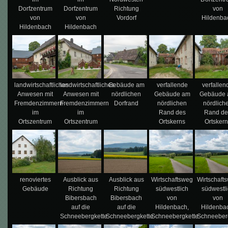
Dorfzentrum
Dorfzentrum
Richtung
von
von
von
Vordorf
Hildenba
Hildenbach
Hildenbach
landwirtschaftliches
landwirtschaftliches
Gebäude am
verfallende
verfallen
Anwesen mit
Anwesen mit
nördlichen
Gebäude am
Gebäude
Fremdenzimmern
Fremdenzimmern
Dorfrand
nördlichen
nördlich
im
im
Rand des
Rand de
Ortszentrum
Ortszentrum
Ortskerns
Ortsker
renoviertes
Ausblick aus
Ausblick aus
Wirtschaftsweg
Wirtschaft
Gebäude
Richtung
Richtung
südwestlich
südwestl
Bibersbach
Bibersbach
von
von
auf die
auf die
Hildenbach,
Hildenba
Schneebergkette
Schneebergkette
Schneebergkette
Schneeber