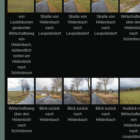
von
Straße von
Straße von
Straße von
Wirtschaft
Laubbäumen
Hildenbach
Hildenbach
Hildenbach
über de
gesäumter
nach
nach
nach
Hildenbü
Wirtschaftsweg
Leupoldsdorf
Leupoldsdorf
Leupoldsdorf
nach
von
Schönbru
Hildenbach,
südwestlich
vorbei am
Hildenbühl
nach
Schönbrunn
Wirtschaftsweg
Blick zurück
Blick zurück
Blick zurück
Ausblick 
über den
nach
nach
nach
Wirtschaft
Hildenbühl
Hildenbach
Hildenbach
Hildenbach
von
nach
Hildenba
Schönbrunn
nach
Leupoldsd