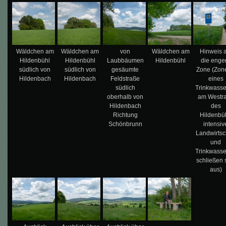
Wäldchen am
Wäldchen am
von
Wäldchen am
Hinweis 
Hildenbühl
Hildenbühl
Laubbäumen
Hildenbühl
die enge
südlich von
südlich von
gesäumte
Zone (Zon
Hildenbach
Hildenbach
Feldstraße
eines
südlich
Trinkwasse
oberhalb von
am Westr
Hildenbach
des
Richtung
Hildenbüh
Schönbrunn
intensiv
Landwirtsc
und
Trinkwasse
schließen 
aus)