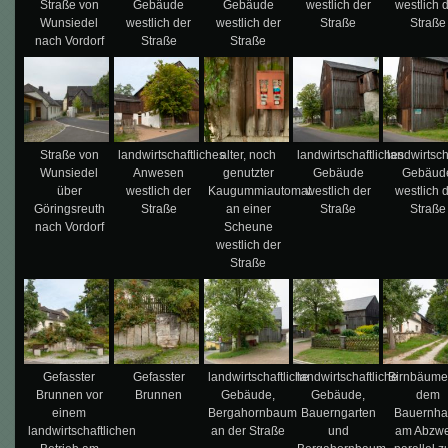
Straße von
Gebäude
Gebäude
westlich der
westlich 
Wunsiedel
westlich der
westlich der
Straße
Straße
nach Vordorf
Straße
Straße
Straße von
landwirtschaftliches
alter, noch
landwirtschaftliches
landwirtsch
Wunsiedel
Anwesen
genutzter
Gebäude
Gebäud
über
westlich der
Kaugummiautomat
westlich der
westlich 
Göringsreuth
Straße
an einer
Straße
Straße
nach Vordorf
Scheune
westlich der
Straße
Gefasster
Gefasster
landwirtschaftliche
landwirtschaftliche
Birnbäume
Brunnen vor
Brunnen
Gebäude,
Gebäude,
dem
einem
Bergahornbaum
Bauerngarten
Bauernha
landwirtschaftlichen
an der Straße
und
am Abzwe