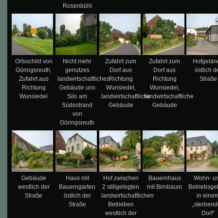
Rosenbühl
Ortsschild von
Nicht mehr
Zufahrt zum
Zufahrt zum
Hofgelän
Göringsreuth,
genutzes
Dorf aus
Dorf aus
östlich d
Zufahrt aus
landwirtschaftliches
Richtung
Richtung
Straße
Richtung
Gebäude uns
Wunsiedel,
Wunsiedel,
Wunsiedel
Silo am
landwirtschaftliche
landwirtschaftliche
Südostrand
Gebäude
Gebäude
von
Göringsreuth
Gebäude
Haus mit
Hof zwischen
Bauernhaus
Wohn- u
westlich der
Bauerngarten
2 stillgelegten
mit Birnbaum
Betriebsg
Straße
östlich der
landwirtschaftlichen
in eine
Straße
Betrieben
„sterben
westlich der
Dorf“