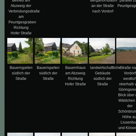
Betrieb am
Bergahornbaum
parallel 
Abzweig der
an der Straße
Peuntgesg
Verbindungsstraße
nach Vordorf
am
Peuntgesgraben
Richtung
Hofer Straße
Bauerngarten
Bauerngarten
Bauernhaus
landwirtschaftliche
Straße n
südlich der
südlich der
am Abzweig
Gebäude
Vordorf
Straße
Straße
Richtung
südlich der
westlic
Hofer Straße
Straße
oberhalb 
Göringsreu
Blick über
Wäldchen 
der
Schönbrun
Höhe au
Liusenbu
und Kösse