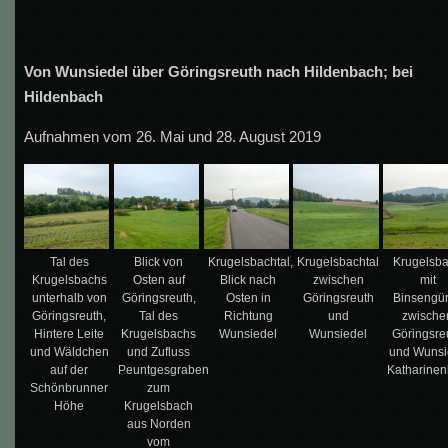
Von Wunsiedel über Göringsreuth nach Hildenbach; bei
Hildenbach
Aufnahmen vom 26. Mai und 28. August 2019
Tal des
Blick von
Krugelsbachtal,
Krugelsbachtal
Krugelsb
Krugelsbachs
Osten auf
Blick nach
zwischen
mit
unterhalb von
Göringsreuth,
Osten in
Göringsreuth
Binsengür
Göringsreuth,
Tal des
Richtung
und
zwische
Hintere Leite
Krugelsbachs
Wunsiedel
Wunsiedel
Göringsre
und Wäldchen
und Zufluss
und Wunsi
auf der
Peuntgesgraben
Katharinen
Schönbrunner
zum
Höhe
Krugelsbach
aus Norden
vom