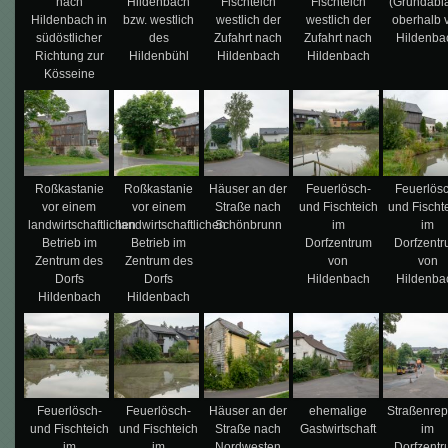
nach
Hildenbach
Fischteich
Fischteich
(Grundabl
Hildenbach in
bzw. westlich
westlich der
westlich der
oberhalb 
südöstlicher
des
Zufahrt nach
Zufahrt nach
Hildenba
Richtung zur
Hildenbühl
Hildenbach
Hildenbach
Kösseine
Roßkastanie
Roßkastanie
Häuser an der
Feuerlösch-
Feuerlös
vor einem
vor einem
Straße nach
und Fischteich
und Fischt
landwirtschaftlichen
landwirtschaftlichen
Schönbrunn
im
im
Betrieb im
Betrieb im
Dorfzentrum
Dorfzent
Zentrum des
Zentrum des
von
von
Dorfs
Dorfs
Hildenbach
Hildenba
Hildenbach
Hildenbach
Feuerlösch-
Feuerlösch-
Häuser an der
ehemalige
Straßenrep
und Fischteich
und Fischteich
Straße nach
Gastwirtschaft
im
im
im
Nordwesten
Dorfzent