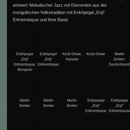
erinnert: Melodischer Jazz mit Elementen aus der
mongolischen Volkstradition mit Enkhjargal „Enji“
Erkhembayar und ihrer Band.
Enkhjargal
Enkhjargal
Kenji Omae,
Kenji Omae
Martin
„Enji“
„Enji“
Kanada
Zenker;
Erkhembayar,
Erkhembayar
Deutschland
Mongolei
Martin
Martin
Martin
Enkhjargal
Enkhjargal
Zenker
Zenker
Zenker
„Enji“
„Enji“
Erkhembayar
Erkhembaya