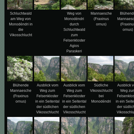
Schluchtwald
Weg von
Mannaesche
Blühend
am Weg von
Monodéndri
(Fraxinus
Mannaes
Monodéndri in
durch
ornus)
(Fraxinu
die
Schluchtwald
ornus)
Vikosschlucht
zum
Felsenkloster
Agios
Paraskeri
Blühende
Ausblick vom
Ausblick vom
Südliche
Ausblick 
Mannaesche
Weg zum
Weg zum
Vikosschlucht
Weg zu
(Fraxinus
Felsenkloster
Felsenkloster
bei
Felsenklos
ornus)
in ein Seitental
in ein Seitental
Monodéndri
in ein Seit
der südlichen
der südlichen
der südlic
Vikosschlucht
Vikosschlucht
Vikosschl