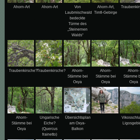
Ahorn-Art
Ahorn-Art
Von
Ahorn-Art,
Traubenki
Laubmischwald
Timfi-Gebirge
bedeckte
Türme des
„Steinernen
Walds“
Traubenkirsche?
Traubenkirsche?
Ahorn-
Ahorn-
Ahorn-
Stämme bei
Stämme bei
Stämme b
Oxya
Oxya
Oxya
Ahorn-
Ungarische
Übersichtsplan
Vikosschlu
Stämme bei
Eiche?
am Oxya-
Ligosgebi
Oxya
(Quercus
Balkon
frainetto)