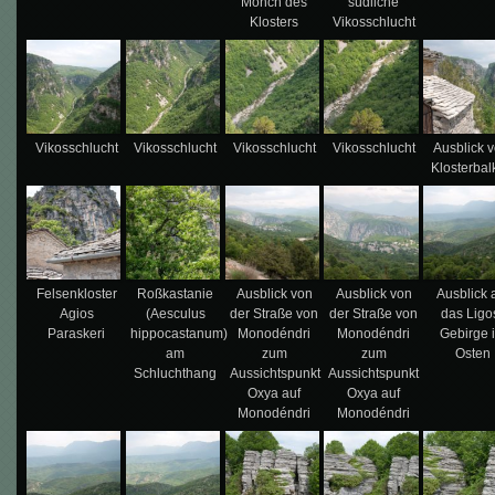
Mönch des
südliche
Klosters
Vikosschlucht
Vikosschlucht
Vikosschlucht
Vikosschlucht
Vikosschlucht
Ausblick 
Klosterba
Felsenkloster
Roßkastanie
Ausblick von
Ausblick von
Ausblick 
Agios
(Aesculus
der Straße von
der Straße von
das Ligo
Paraskeri
hippocastanum)
Monodéndri
Monodéndri
Gebirge 
am
zum
zum
Osten
Schluchthang
Aussichtspunkt
Aussichtspunkt
Oxya auf
Oxya auf
Monodéndri
Monodéndri