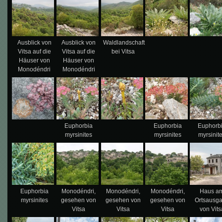
Ausblick von
Ausblick von
Waldlandschaft
Vitsa auf die
Vitsa auf die
bei Vitsa
Häuser von
Häuser von
Monodéndri
Monodéndri
Euphorbia
Euphorbia
Euphorb
myrsinites
myrsinites
myrsinit
Euphorbia
Monodéndri,
Monodéndri,
Monodéndri,
Haus a
myrsinites
gesehen von
gesehen von
gesehen von
Ortsausg
Vitsa
Vitsa
Vitsa
von Vits