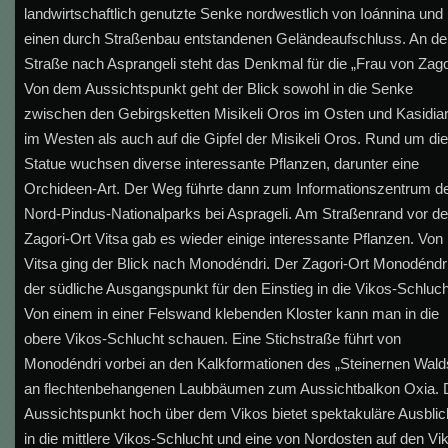
landwirtschaftlich genutzte Senke nordwestlich von Ioánnina und
einen durch Straßenbau entstandenen Geländeaufschluss. An de
Straße nach Asprangeli steht das Denkmal für die „Frau von Zago
Von dem Aussichtspunkt geht der Blick sowohl in die Senke
zwischen den Gebirgsketten Misikeli Oros im Osten und Kasidiar
im Westen als auch auf die Gipfel der Misikeli Oros. Rund um di
Statue wuchsen diverse interessante Pflanzen, darunter eine
Orchideen-Art. Der Weg führte dann zum Informationszentrum d
Nord-Pindus-Nationalparks bei Asprageli. Am Straßenrand vor d
Zagori-Ort Vitsa gab es wieder einige interessante Pflanzen. Von
Vitsa ging der Blick nach Monodéndri. Der Zagori-Ort Monodéndri
der südliche Ausgangspunkt für den Einstieg in die Vikos-Schluch
Von einem in einer Felswand klebenden Kloster kann man in die
obere Vikos-Schlucht schauen. Eine Stichstraße führt von
Monodéndri vorbei an den Kalkformationen des „Steinernen Wald
an flechtenbehangenen Laubbäumen zum Aussichtbalkon Oxia. 
Aussichtspunkt hoch über dem Vikos bietet spektakuläre Ausbli
in die mittlere Vikos-Schlucht und eine von Nordosten auf den Vi