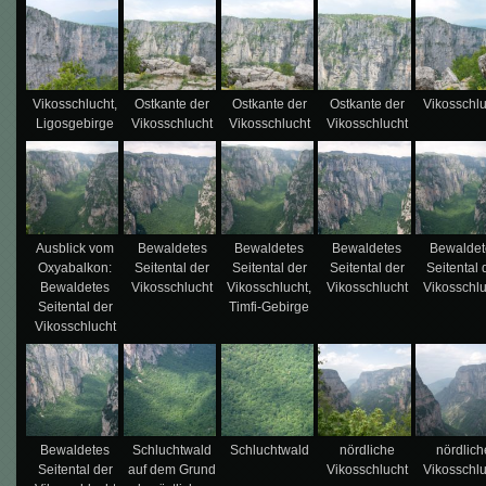
Vikosschlucht,
Ostkante der
Ostkante der
Ostkante der
Vikosschl
Ligosgebirge
Vikosschlucht
Vikosschlucht
Vikosschlucht
Ausblick vom
Bewaldetes
Bewaldetes
Bewaldetes
Bewaldet
Oxyabalkon:
Seitental der
Seitental der
Seitental der
Seitental 
Bewaldetes
Vikosschlucht
Vikosschlucht,
Vikosschlucht
Vikosschl
Seitental der
Timfi-Gebirge
Vikosschlucht
Bewaldetes
Schluchtwald
Schluchtwald
nördliche
nördlich
Seitental der
auf dem Grund
Vikosschlucht
Vikosschl