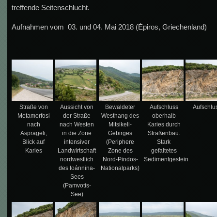
treffende Seitenschlucht.
Aufnahmen vom 03. und 04. Mai 2018 (Épiros, Griechenland)
Straße von
Aussicht von
Bewaldeter
Aufschluss
Aufschlu
Metamorfosi
der Straße
Westhang des
oberhalb
nach
nach Westen
Mitsikeli-
Karies durch
Asprageli,
in die Zone
Gebirges
Straßenbau:
Blick auf
intensiver
(Periphere
Stark
Karies
Landwirtschaft
Zone des
gefaltetes
nordwestlich
Nord-Pindos-
Sedimentgestein
des Ioánnina-
Nationalparks)
Sees
(Pamvotis-
See)