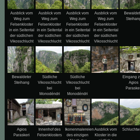
Ausblick vom
Ausblick vom
Ausblick vom
Ausblick vom
Bewaldet
Weg zum
Weg zum
Weg zum
Weg zum
Steihan
Felsenkloster
Felsenkloster
Felsenkloster
Felsenkloster
in ein Seitental
in ein Seitental
in ein Seitental
in ein Seitental
der südlichen
der südlichen
der südlichen
der südlichen
Vikosschlucht
Vikosschlucht
Vikosschlucht
Vikosschlucht
Bewaldeter
Südliche
Südliche
Eingang 
Steihang
Vikosschlucht
Vikosschlucht
Agios
bei
bei
Paraske
Monodéndri
Monodéndri
Agios
Innenhof des
Ikonenmalereien
Ausblick vom
Schluchtw
Paraskeri
Felsenklosters
des einzigen
Kloster in die