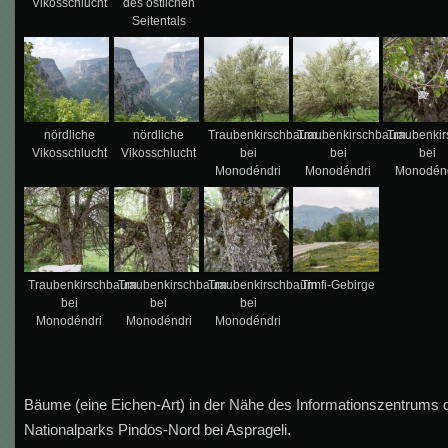
Vikosschlucht
des östlichen
Seitentals
nördliche
nördliche
Traubenkirschbaum
Traubenkirschbaum
Traubenki
Vikosschlucht
Vikosschlucht
bei
bei
bei
Monodéndri
Monodéndri
Monodénd
Traubenkirschbaum
Traubenkirschbaum
Traubenkirschbaum
Timfi-Gebirge
bei
bei
bei
Monodéndri
Monodéndri
Monodéndri
Bäume (eine Eichen-Art) in der Nähe des Informationszentrums 
Nationalparks Pindos-Nord bei Asprageli.