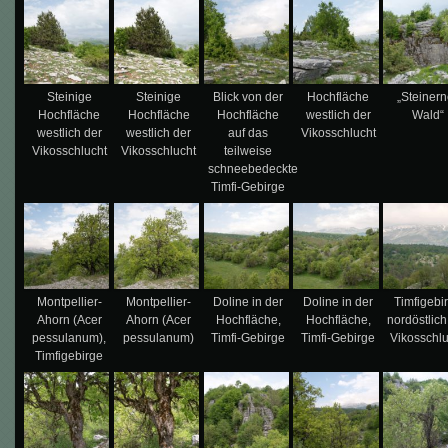
Steinige
Steinige
Blick von der
Hochfläche
„Steinern
Hochfläche
Hochfläche
Hochfläche
westlich der
Wald“
westlich der
westlich der
auf das
Vikosschlucht
Vikosschlucht
Vikosschlucht
teilweise
schneebedeckte
Timfi-Gebirge
Montpellier-
Montpellier-
Doline in der
Doline in der
Timfigebi
Ahorn (Acer
Ahorn (Acer
Hochfläche,
Hochfläche,
nordöstlich
pessulanum),
pessulanum)
Timfi-Gebirge
Timfi-Gebirge
Vikosschl
Timfigebirge