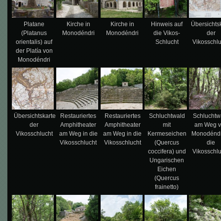
Platane
Kirche in
Kirche in
Hinweis auf
Übersichts
(Platanus
Monodéndri
Monodéndri
die Vikos-
der
orientalis) auf
Schlucht
Vikosschl
der Platía von
Monodéndri
Übersichtskarte
Restauriertes
Restauriertes
Schluchtwald
Schluchtw
der
Amphitheater
Amphitheater
mit
am Weg 
Vikosschlucht
am Weg in die
am Weg in die
Kermeseichen
Monodéndr
Vikosschlucht
Vikosschlucht
(Quercus
die
coccifera) und
Vikosschl
Ungarischen
Eichen
(Quercus
frainetto)