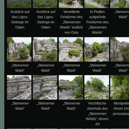
Ausblick auf
Ausblick auf
Verwitterte
In Platten
„Steinern
das Ligos-
das Ligos-
Felstürme des
aufgelöste
Wald“
Gebirge im
Gebirge im
„Steinernen
Felstürme des
Osten
Osten
Walds“ südlich
„Steinernen
von Oxia
Walds“
„Steinerner
„Steinerner
„Steinerner
„Steinerner
„Steinern
Wald“
Wald“
Wald“
Wald“
Wald“
„Steinerner
„Steinerner
„Steinerner
Hochfläche
Montpelli
Wald“
Wald“
Wald“
oberhalb des
Ahorn (A
„Steinernen
pessulan
WAlds“, Ahorn-
Art