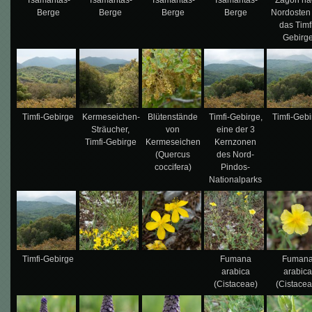
Berge
Berge
Berge
Berge
Nordosten
das Timf
Gebirg
Timfi-Gebirge
Kermeseichen-
Blütenstände
Timfi-Gebirge,
Timfi-Gebi
Sträucher,
von
eine der 3
Timfi-Gebirge
Kermeseichen
Kernzonen
(Quercus
des Nord-
coccifera)
Pindos-
Nationalparks
Timfi-Gebirge
Fumana
Fuman
arabica
arabic
(Cistaceae)
(Cistacea