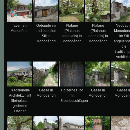
Taverne in
Gebäude im
Platane
Platane
Neubau 
Monodéndri
traditionellen
(Platanus
(Platanus
Monodénd
Stil in
orientalis) in
orientalis) in
im Stil
Monodéndri
Monodéndri
Monodéndri
angelehnt
die
traditione
Architekt
Traditionelle
Gasse in
Hölzernes Tor
Gasse in
Gasse i
Architektur, mt
Monodéndri
mit
Monodéndri
Monodénd
Steinplatten
Eisenbeschlägen
gedeckte
Dächer