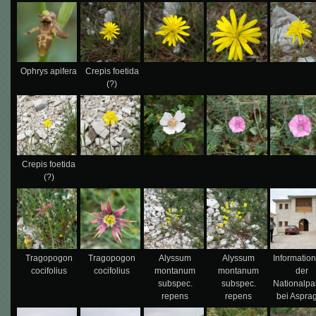
Ophrys apifera
Crepis foetida
(?)
Crepis foetida
(?)
Tragopogon
Tragopogon
Alyssum
Alyssum
Informatio
cocifolius
cocifolius
montanum
montanum
der
subspec.
subspec.
Nationalpa
repens
repens
bei Asprag