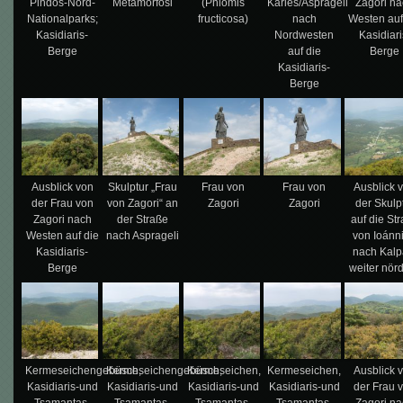
Pindos-Nord-
Metamorfosi
(Phlomis
Karies/Asprageli
Zagori n
Nationalparks;
fructicosa)
nach
Westen auf
Kasidiaris-
Nordwesten
Kasidiari
Berge
auf die
Berge
Kasidiaris-
Berge
Ausblick von
Skulptur „Frau
Frau von
Frau von
Ausblick 
der Frau von
von Zagori“ an
Zagori
Zagori
der Skulp
Zagori nach
der Straße
auf die St
Westen auf die
nach Asprageli
von Ioánn
Kasidiaris-
nach Kalp
Berge
weiter nörd
Kermeseichengebüsch,
Kermeseichengebüsch,
Kermeseichen,
Kermeseichen,
Ausblick 
Kasidiaris-und
Kasidiaris-und
Kasidiaris-und
Kasidiaris-und
der Frau 
Tsamantas-
Tsamantas-
Tsamantas-
Tsamantas-
Zagori n