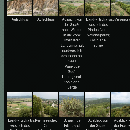
Aufschluss
Aufschluss
Aussicht von
Landwirtschaftszone
Metamorf
der Straße
westlich des
nach Westen
Pindos-Nord-
in die Zone
Nationalparks;
intensiver
Kasidiaris-
Landwirtschaft
Berge
nordwestlich
des Ioánnina-
Sees
(Pamvotis-
See);
Hintergrund:
Kasidiaris-
Berge
Landwirtschaftszone
Kermeseiche,
Strauchige
Ausblick von
Ausblick 
westlich des
Ort
Filznessel
der Straße
der Frau 