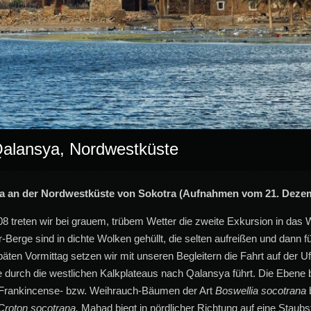
alansya, Nordwestküste
 an der Nordwestküste von Sokotra (Aufnahmen vom 21. Dezem
reten wir bei grauem, trübem Wetter die zweite Exkursion in das W
erge sind in dichte Wolken gehüllt, die selten aufreißen und dann f
äten Vormittag setzen wir mit unseren Begleitern die Fahrt auf der U
 durch die westlichen Kalkplateaus nach Qalansya führt. Die Ebene be
 Frankincense- bzw. Weihrauch-Bäumen der Art
Boswellia socotrana
b
Croton socotrana.
Mahad biegt in nördlicher Richtung auf eine Staubst