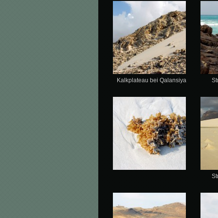
Kalkplateau bei Qalansiya
St
St