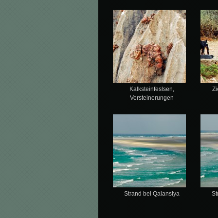
Kalksteinfeslsen,
Zi
Versteinerungen
Strand bei Qalansiya
St