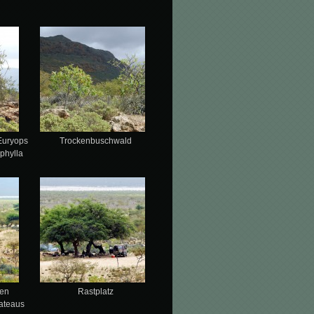
Euryops
Trockenbuschwald
phylla
den
Rastplatz
ateaus