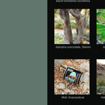
Baum Boswellia socotrana
Jatropha unicostata, Stamm
J
Müll: Ananasdose
Ad