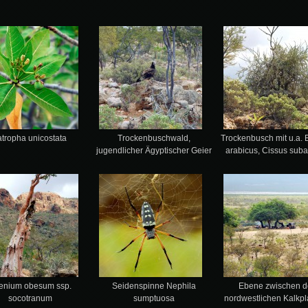
atropha unicostata
Trockenbuschwald,
Trockenbusch mit u.a. 
jugendlicher Ägyptischer Geier
arabicus, Cissus suba
enium obesum ssp.
Seidenspinne Nephila
Ebene zwischen 
socotranum
sumptuosa
nordwestlichen Kalkpl