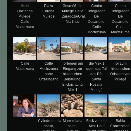
Hotel
Plaza
Geschäfte in
Centro
Centro
Hacienda
Corona,
Mulegé Calle
Integrador
Integrador
Mulegé,
Mulegé
Zaragoza/Gral.
De
De
Calle
Martinez
Desarrollo,
Desarrollo,
Moctezuma
Calle
Calle
Moctezuma
Moctezuma
Calle
Calle
Torbogen am
die Méx 1
Tor zum
Moctezuma
Moctezuma
Eingang zur
quert das Tal
historischen
nahe
historischen
des Río
Ortskern von
Ortseingang
Bebauung,
Santa
Mulegé
Blickrichtung
Rosalia,
Méx 1
Mulegé
Cylindropuntia
Mammillaria
Blick von der
Bahia
cholla,
spec.,
Méx 1 auf
Concepcion,