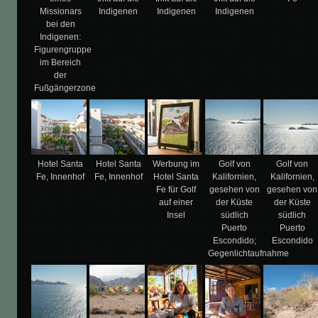
Missionars
Indigenen
Indigenen
Indigenen
bei den
Indigenen:
Figurengruppe
im Bereich
der
Fußgängerzone
Hotel Santa
Hotel Santa
Werbung im
Golf von
Golf von
Fe, Innenhof
Fe, Innenhof
Hotel Santa
Kalifornien,
Kalifornien,
Fe für Golf
gesehen von
gesehen von
auf einer
der Küste
der Küste
Insel
südlich
südlich
Puerto
Puerto
Escondido;
Escondido
Gegenlichtaufnahme