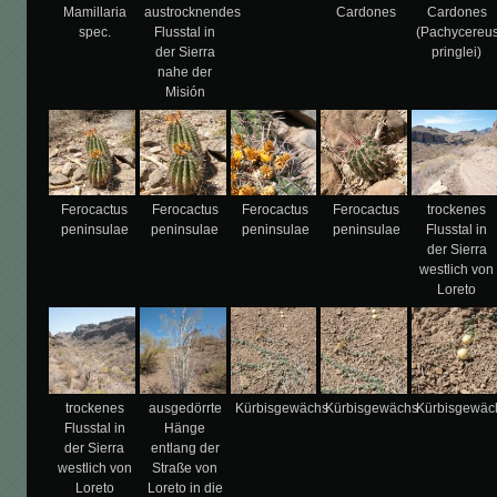
Mamillaria
austrocknendes
Cardones
Cardones
spec.
Flusstal in
(Pachycereu
der Sierra
pringlei)
nahe der
Misión
Ferocactus
Ferocactus
Ferocactus
Ferocactus
trockenes
peninsulae
peninsulae
peninsulae
peninsulae
Flusstal in
der Sierra
westlich von
Loreto
trockenes
ausgedörrte
Kürbisgewächs
Kürbisgewächs
Kürbisgewäc
Flusstal in
Hänge
der Sierra
entlang der
westlich von
Straße von
Loreto
Loreto in die