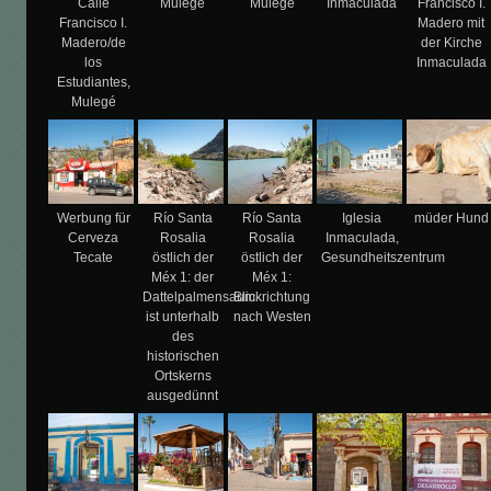
Calle
Mulegé
Mulegé
Inmaculada
Francisco I.
Francisco I.
Madero mit
Madero/de
der Kirche
los
Inmaculada
Estudiantes,
Mulegé
Werbung für
Río Santa
Río Santa
Iglesia
müder Hund
Cerveza
Rosalia
Rosalia
Inmaculada,
Tecate
östlich der
östlich der
Gesundheitszentrum
Méx 1: der
Méx 1:
Dattelpalmensaum
Blickrichtung
ist unterhalb
nach Westen
des
historischen
Ortskerns
ausgedünnt