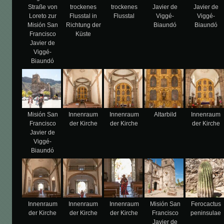
Straße von
trockenes
trockenes
Javier de
Javier de
Loreto zur
Flusstal in
Flusstal
Viggé-
Viggé-
Misión San
Richtung der
Biaundó
Biaundó
Francisco
Küste
Javier de
Viggé-
Biaundó
Misión San
Innenraum
Innenraum
Altarbild
Innenraum
Francisco
der Kirche
der Kirche
der Kirche
Javier de
Viggé-
Biaundó
Innenraum
Innenraum
Innenraum
Misión San
Ferocactus
der Kirche
der Kirche
der Kirche
Francisco
peninsulae
Javier de