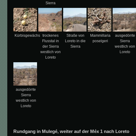
Sierra
Kürbisgewächs
trockenes
Straße von
Mammillaria
ausgedörrte
Flusstal in
Loreto in die
poselgeri
Sierra
der Sierra
Sierra
westlich von
westlich von
Loreto
Loreto
ausgedörrte
Sierra
westlich von
Loreto
Rundgang in Mulegé, weiter auf der Méx 1 nach Loreto