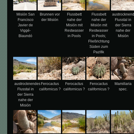
Misión San
Brunnen vor
Flussbett
Flussbett
austrocknen
Francisco
der Misión
nahe der
nahe der
Flusstal in
Javier de
Misión mit
Misión mit
der Sierra
Viggé-
Restwasser
Restwasser
nahe der
Biaundó
in Pools
in Pools;
Misión
Fließrichtung
Süden zum
Pazifik
austrocknendes
Ferocactus
Ferocactus
Ferocactus
Mamillaria
Flusstal in
californicus ?
californicus ?
californicus ?
spec.
der Sierra
nahe der
Misión