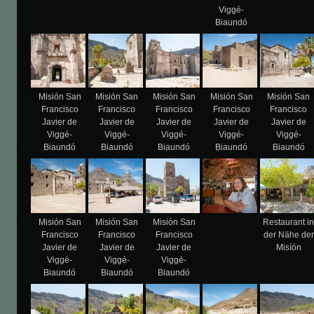
Viggé-
Biaundó
Misión San
Misión San
Misión San
Misión San
Misión San
Francisco
Francisco
Francisco
Francisco
Francisco
Javier de
Javier de
Javier de
Javier de
Javier de
Viggé-
Viggé-
Viggé-
Viggé-
Viggé-
Biaundó
Biaundó
Biaundó
Biaundó
Biaundó
Misión San
Misión San
Misión San
Restaurant i
Francisco
Francisco
Francisco
der Nähe der
Javier de
Javier de
Javier de
Misíón
Viggé-
Viggé-
Viggé-
Biaundó
Biaundó
Biaundó