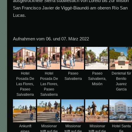
ausgetrocknete Sierra südwestlich von Loreto bis zur Misión
San Francisco Javier de Viggé-Biaundó am oberen Río San
Lucas.
Aufnahmen vom 06. und 07. März 2022
Hotel
Hotel
Paseo
Paseo
Denkmal für
Posada De
Posada De
Salvatierra
Salvatierra,
Benito
Las Flores,
Las Flores,
Misión
Juarez
Paseo
Paseo
Garcia
Salvatierra
Salvatierra
Ankunft
Missionar
Missionar
Missionar
Hotel Santa
eines
trifft auf die
trifft auf die
trifft auf die
Fe