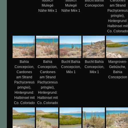
südlich
südlich
Bucht Bahia
Cardones
Mulegé
Mulegé
Concepcion
am Strand
Nähe Méx 1
Nähe Méx 1
Pachycereus
pringlei),
Hintergrund:
Halbinsel mit
Co. Colorad
Bahia
Bahia
Bucht Bahia
Bucht Bahia
Mangroven-
Concepcion,
Concepcion,
Concepcion,
Concepcion,
Gebüsche,
Cardones
Cardones
Méx 1
Méx 1
Bahia
am Strand
am Strand
Concepcion
Pachycereus
Pachycereus
pringlei),
pringlei),
Hintergrund:
Hintergrund:
Halbinsel mit
Halbinsel mit
Co. Colorado
Co. Colorado