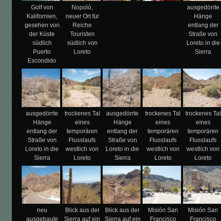
Golf von
Nopoló,
ausgedörrte
Kalifornien,
neuer Ort für
Hänge
gesehen von
Reiche
entlang der
der Küste
Touristen
Straße von
südlich
südlich von
Loreto in die
Puerto
Loreto
Sierra
Escondido
ausgedörrte
trockenes Tal
ausgedörrte
trockenes Tal
trockenes Tal
Hänge
eines
Hänge
eines
eines
entlang der
temporären
entlang der
temporären
temporären
Straße von
Flusslaufs
Straße von
Flusslaufs
Flusslaufs
Loreto in die
westlich von
Loreto in die
westlich von
westlich von
Sierra
Loreto
Sierra
Loreto
Loreto
neu
Blick aus der
Blick aus der
Misión San
Misión San
ausgebaute
Sierra auf ein
Sierra auf ein
Francisco
Francisco