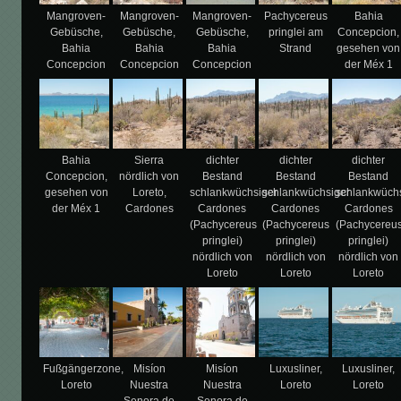
Mangroven-
Mangroven-
Mangroven-
Pachycereus
Bahia
Gebüsche,
Gebüsche,
Gebüsche,
pringlei am
Concepcion,
Bahia
Bahia
Bahia
Strand
gesehen von
Concepcion
Concepcion
Concepcion
der Méx 1
Bahia
Sierra
dichter
dichter
dichter
Concepcion,
nördlich von
Bestand
Bestand
Bestand
gesehen von
Loreto,
schlankwüchsiger
schlankwüchsiger
schlankwüch
der Méx 1
Cardones
Cardones
Cardones
Cardones
(Pachycereus
(Pachycereus
(Pachycereu
pringlei)
pringlei)
pringlei)
nördlich von
nördlich von
nördlich von
Loreto
Loreto
Loreto
Fußgängerzone,
Misíon
Misíon
Luxusliner,
Luxusliner,
Loreto
Nuestra
Nuestra
Loreto
Loreto
Senora de
Senora de