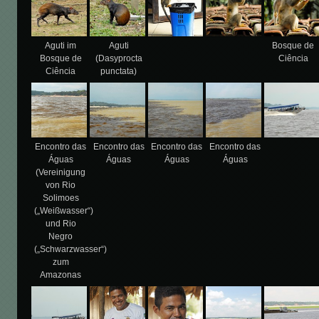
Aguti im
Aguti
Bosque de
Bosque de
(Dasyprocta
Ciência
Ciência
punctata)
Encontro das
Encontro das
Encontro das
Encontro das
Águas
Águas
Águas
Águas
(Vereinigung
von Rio
Solimoes
(„Weißwasser“)
und Rio
Negro
(„Schwarzwasser“)
zum
Amazonas