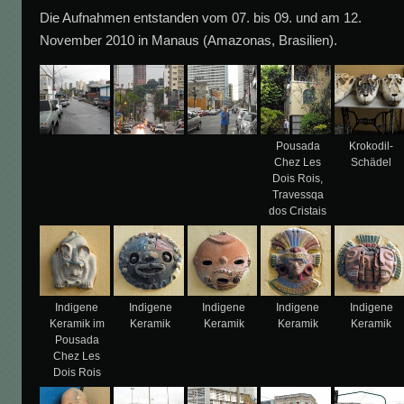
Die Aufnahmen entstanden vom 07. bis 09. und am 12.
November 2010 in Manaus (Amazonas, Brasilien).
Pousada
Krokodil-
Chez Les
Schädel
Dois Rois,
Travessqa
dos Cristais
Indigene
Indigene
Indigene
Indigene
Indigene
Keramik im
Keramik
Keramik
Keramik
Keramik
Pousada
Chez Les
Dois Rois