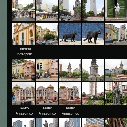
Catedral
Metropolit
Teatro
Teatro
Teatro
Amázoníco
Amázoníco
Amázoníco