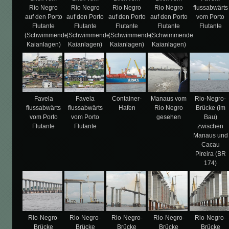
Rio Negro
Rio Negro
Rio Negro
Rio Negro
flussabwärts
auf den Porto
auf den Porto
auf den Porto
auf den Porto
vom Porto
Flutante
Flutante
Flutante
Flutante
Flutante
(Schwimmende
(Schwimmende
(Schwimmende
(Schwimmende
Kaianlagen)
Kaianlagen)
Kaianlagen)
Kaianlagen)
Favela
Favela
Container-
Manaus vom
Rio-Negro-
flussabwärts
flussabwärts
Hafen
Rio Negro
Brücke (im
vom Porto
vom Porto
gesehen
Bau)
Flutante
Flutante
zwischen
Manaus und
Cacau
Pireira (BR
174)
Rio-Negro-
Rio-Negro-
Rio-Negro-
Rio-Negro-
Rio-Negro-
Brücke
Brücke
Brücke
Brücke
Brücke