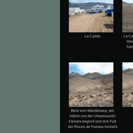
La Caleta
La Ca
Str
Fam
Blick vom Wanderweg, der
östlich von der Urbanisazión
Famara beginnt und sich Fuß
der Riscos de Famara hinzieht