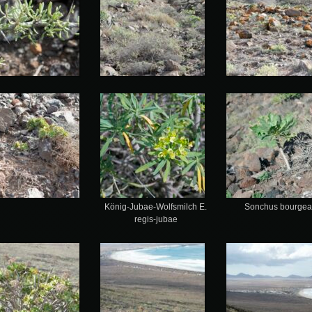
König-Jubae-Wolfsmilch E.
Sonchus bourgea
regis-jubae