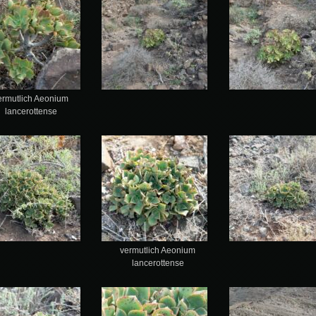
ermutlich Aeonium
lancerottense
vermutlich Aeonium
lancerottense