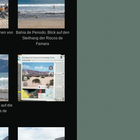
hen von
Bahia de Penodo, Blick auf den
Steilhang der Riscos de
Famara
 auf die
s de