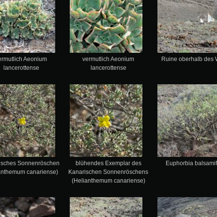
ermutlich Aeonium
vermutlich Aeonium
Ruine oberhalb des
lancerottense
lancerottense
isches Sonnenröschen
blühendes Exemplar des
Euphorbia balsami
anthemum canariense)
Kanarischen Sonnenröschens
(Helianthemum canariense)