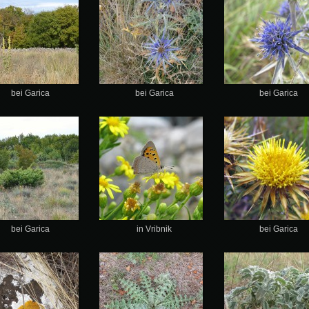
bei Garica
bei Garica
bei Garica
bei Garica
in Vribnik
bei Garica