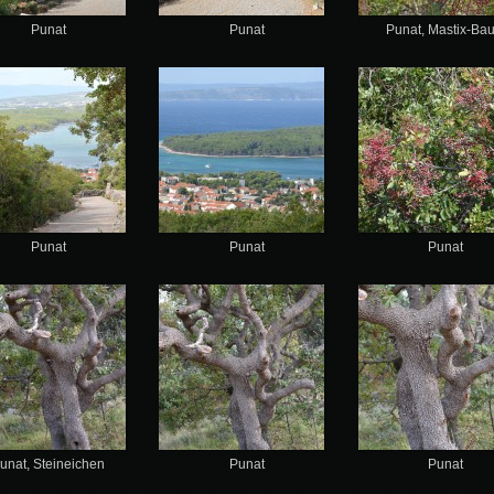
Punat
Punat
Punat, Mastix-Ba
Punat
Punat
Punat
unat, Steineichen
Punat
Punat