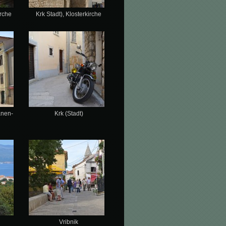
irche
Krk Stadt), Klosterkirche
anen-
Krk (Stadt)
Vribnik