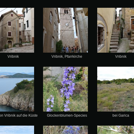
Vribnik
Vribnik, Pfarrkirche
Vribnik
on Vribnik auf die Küste
Glockenblumen-Species
bei Garica