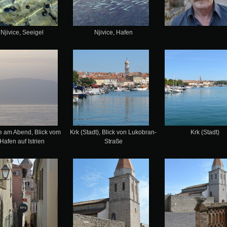
Njivice, Seeigel
Njivice, Hafen
ce am Abend, Blick vom
Krk (Stadt), Blick von Lukobran-
Krk (Stadt)
Hafen auf Istrien
Straße