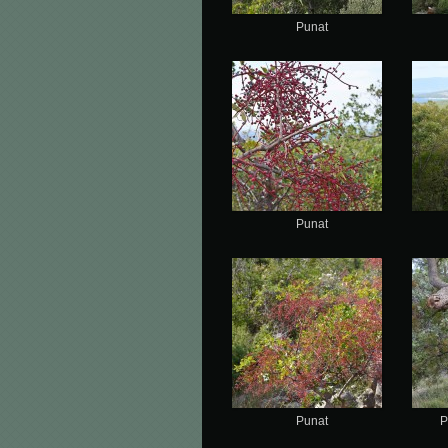
Punat
Punat
Punat
P