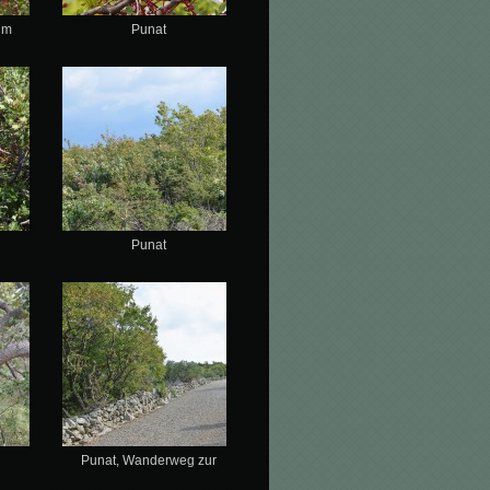
um
Punat
Punat
Punat, Wanderweg zur