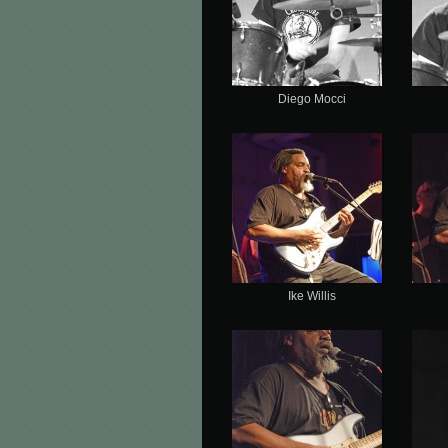
Diego Mocci
Ike Willis