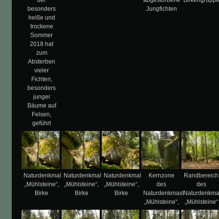
besonders
Jungfichten
heiße und
trockene
Sommer
2018 hat
zum
Absterben
vieler
Fichten,
besonders
junger
Bäume auf
Felsen,
geführt
Naturdenkmal
Naturdenkmal
Naturdenkmal
Kernzone
Randbereich
„Mühlsteine“,
„Mühlsteine“,
„Mühlsteine“,
des
des
Birke
Birke
Birke
Naturdenkmasl
Naturdenkma
„Mühlsteine“,
„Mühlsteine“