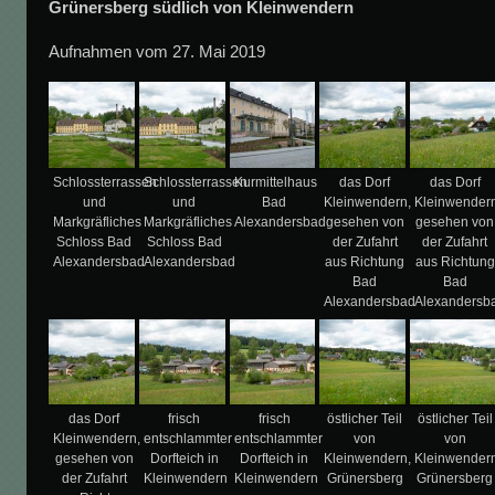
Grünersberg südlich von Kleinwendern
Aufnahmen vom 27. Mai 2019
Schlossterrassen
Schlossterrassen
Kurmittelhaus
das Dorf
das Dorf
und
und
Bad
Kleinwendern,
Kleinwendern
Markgräfliches
Markgräfliches
Alexandersbad
gesehen von
gesehen von
Schloss Bad
Schloss Bad
der Zufahrt
der Zufahrt
Alexandersbad
Alexandersbad
aus Richtung
aus Richtung
Bad
Bad
Alexandersbad
Alexandersb
das Dorf
frisch
frisch
östlicher Teil
östlicher Teil
Kleinwendern,
entschlammter
entschlammter
von
von
gesehen von
Dorfteich in
Dorfteich in
Kleinwendern,
Kleinwendern
der Zufahrt
Kleinwendern
Kleinwendern
Grünersberg
Grünersberg