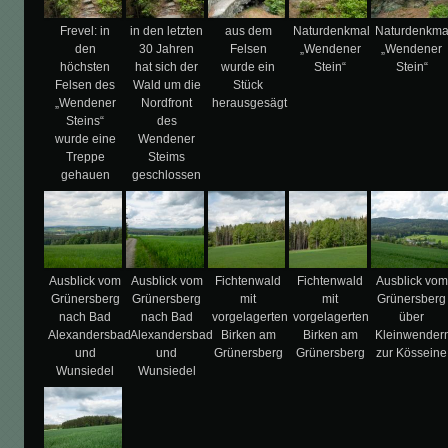
Frevel: in
in den letzten
aus dem
Naturdenkmal
Naturdenkma
den
30 Jahren
Felsen
„Wendener
„Wendener
höchsten
hat sich der
wurde ein
Stein“
Stein“
Felsen des
Wald um die
Stück
„Wendener
Nordfront
herausgesägt
Steins“
des
wurde eine
Wendener
Treppe
Steims
gehauen
geschlossen
Ausblick vom
Ausblick vom
Fichtenwald
Fichtenwald
Ausblick vom
Grünersberg
Grünersberg
mit
mit
Grünersberg
nach Bad
nach Bad
vorgelagerten
vorgelagerten
über
Alexandersbad
Alexandersbad
Birken am
Birken am
Kleinwender
und
und
Grünersberg
Grünersberg
zur Kösseine
Wunsiedel
Wunsiedel