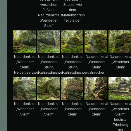
westlichen
Zutaten wie
Fuß des
dem
Naturdenkmals
Marienschrein
„Wendener
frei bleiben
Stein“
Naturdenkmal
Naturdenkmal
Naturdenkmal
Naturdenkmal
Naturdenkma
„Wendener
„Wendener
„Wendener
„Wendener
„Wendener
Stein“,
Stein“,
Stein“,
Stein“
Stein“
Heidelbeerzwergsträucher
Heidelbeerzwergsträucher
Heidelbeerzwergsträucher
Naturdenkmal
Naturdenkmal
Naturdenkmal
Naturdenkmal
Naturdenkma
„Wendener
„Wendener
„Wendener
„Wendener
„Wendener
Stein“
Stein“
Stein“
Stein“
Stein“,
höchste
Erhebung
der