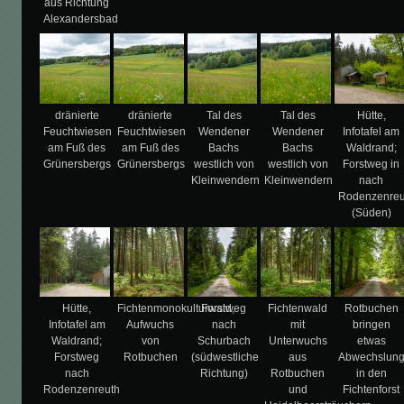
aus Richtung
Alexandersbad
dränierte
dränierte
Tal des
Tal des
Hütte,
Feuchtwiesen
Feuchtwiesen
Wendener
Wendener
Infotafel am
am Fuß des
am Fuß des
Bachs
Bachs
Waldrand;
Grünersbergs
Grünersbergs
westlich von
westlich von
Forstweg in
Kleinwendern
Kleinwendern
nach
Rodenzenreu
(Süden)
Hütte,
Fichtenmonokulturwald,
Forstweg
Fichtenwald
Rotbuchen
Infotafel am
Aufwuchs
nach
mit
bringen
Waldrand;
von
Schurbach
Unterwuchs
etwas
Forstweg
Rotbuchen
(südwestliche
aus
Abwechslun
nach
Richtung)
Rotbuchen
in den
Rodenzenreuth
und
Fichtenforst