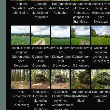
Rand des
Rand des
Naturdenkmals
Naturdenkmals
Ausblick vom
Naturdenkmals
Naturdenkmals
„Mühlsteine“,
„Mühlsteine“,
Hang des
„Mühlsteine“
„Mühlsteine“,
Rotbuchen
Rotbuchen;
Grünersberg
Rotbuchen
gespaltener
nach
Granitfelsen
Nordosten
Ausblick vom
Wirtschaftsweg
Wirtschaftsweg
Wirtschaftsweg
Weizenfeld
Hang des
von
von
von
auf einer
Grünersbergs
Kleinwendern
Kleinwendern
Kleinwendern
Lichtung am
nach
zum
zum
zum
Grünersberg
Nordosten
Grünersberg
Grünersberg
Grünersberg
Triste
Katholischer
Geschützte
Naturdenkmal
Naturdenkma
Fichtenmonokultur
Schrein mit
Landschaftsbestandteile
„Wendener
„Wendener
am
Marienfigur
sollten von
Stein“
Stein“
Grünersberg
in der
weltanschaulich
„Grotte“ am
geprägten