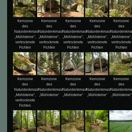
Kernzone
Kernzone
Kernzone
Kernzone
Kernzone
des
des
des
des
des
Naturdenkmasl
Naturdenkmasl
Naturdenkmasl
Naturdenkmasl
Naturdenkma
„Mühlsteine“,
„Mühlsteine“,
„Mühlsteine“,
„Mühlsteine“,
„Mühlsteine“,
vertrocknete
vertrocknete
vertrocknete
vertrocknete
vertrocknete
Fichten
Fichten
Fichten
Fichten
Fichten
Kernzone
Kernzone
Kernzone
Kernzone
Kernzone
des
des
des
des
des
Naturdenkmasl
Naturdenkmasl
Naturdenkmasl
Naturdenkmasl
Naturdenkma
„Mühlsteine“,
„Mühlsteine“
„Mühlsteine“
„Mühlsteine“
„Mühlsteine“
vertrocknete
Fichten