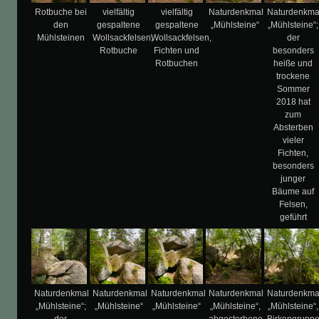
Rotbuche bei
vielfältig
vielfältig
Naturdenkmal
Naturdenkma
den
gespaltene
gespaltene
„Mühlsteine“
„Mühlsteine“;
Mühlsteinen
Wollsackfelsen,
Wollsackfelsen,
der
Rotbuche
Fichten und
besonders
Rotbuchen
heiße und
trockene
Sommer
2018 hat
zum
Absterben
vieler
Fichten,
besonders
junger
Bäume auf
Felsen,
geführt
Naturdenkmal
Naturdenkmal
Naturdenkmal
Naturdenkmal
Naturdenkma
„Mühlsteine“;
„Mühlsteine“
„Mühlsteine“
„Mühlsteine“,
„Mühlsteine“,
der
abgestorbene
Birkengrupp