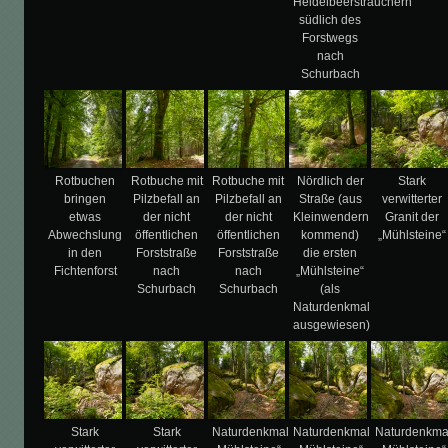
Heidelbeersträuchern
südlich des
Forstwegs
nach
Schurbach
Rotbuchen
Rotbuche mit
Rotbuche mit
Nördlich der
Stark
bringen
Pilzbefall an
Pilzbefall an
Straße (aus
verwitterter
etwas
der nicht
der nicht
Kleinwendern
Granit der
Abwechslung
öffentlichen
öffentlichen
kommend)
„Mühlsteine“
in den
Forststraße
Forststraße
die ersten
Fichtenforst
nach
nach
„Mühlsteine“
Schurbach
Schurbach
(als
Naturdenkmal
ausgewiesen)
Stark
Stark
Naturdenkmal
Naturdenkmal
Naturdenkma