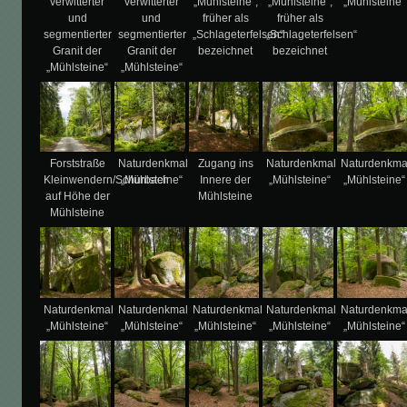
verwitterter
verwitterter
„Mühlsteine“,
„Mühlsteine“,
„Mühlsteine“
und
und
früher als
früher als
segmentierter
segmentierter
„Schlageterfelsen“
„Schlageterfelsen“
Granit der
Granit der
bezeichnet
bezeichnet
„Mühlsteine“
„Mühlsteine“
Forststraße
Naturdenkmal
Zugang ins
Naturdenkmal
Naturdenkma
Kleinwendern/Schurbach
„Mühlsteine“
Innere der
„Mühlsteine“
„Mühlsteine“
auf Höhe der
Mühlsteine
Mühlsteine
Naturdenkmal
Naturdenkmal
Naturdenkmal
Naturdenkmal
Naturdenkma
„Mühlsteine“
„Mühlsteine“
„Mühlsteine“
„Mühlsteine“
„Mühlsteine“