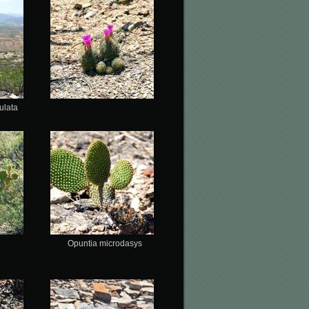
ulata
Opuntia microdasys