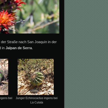
n der Straße nach San Joaquín in der
 in
Jalpan de Serra
.
ngens bei
Junger Echinocactus ingens bei
La Culata