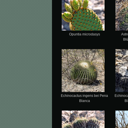
Opuntia microdasys
Ast
Bl
Echinocactus ingens bei Pena
Echinoc
Blanca
Bl