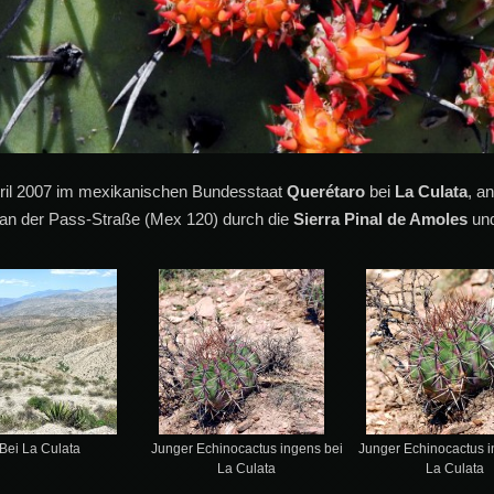
ril 2007 im mexikanischen Bundesstaat
Querétaro
bei
La Culata
, a
 an der Pass-Straße (Mex 120) durch die
Sierra Pinal de Amoles
und
Bei La Culata
Junger Echinocactus ingens bei
Junger Echinocactus i
La Culata
La Culata