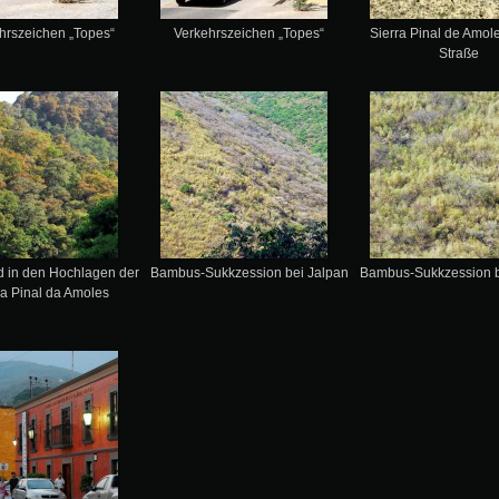
hrszeichen „Topes“
Verkehrszeichen „Topes“
Sierra Pinal de Amol
Straße
d in den Hochlagen der
Bambus-Sukkzession bei Jalpan
Bambus-Sukkzession b
ra Pinal da Amoles