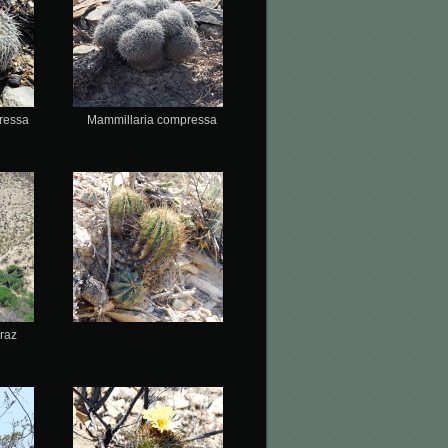
ressa
Mammillaria compressa
oraz