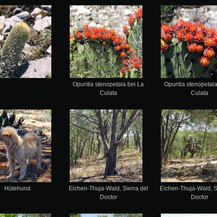
Opuntia stenopetala bei La
Opuntia stenopetala
Culata
Culata
Hütehund
Eichen-Thuja-Wald, Sierra del
Eichen-Thuja-Wald, S
Doctor
Doctor