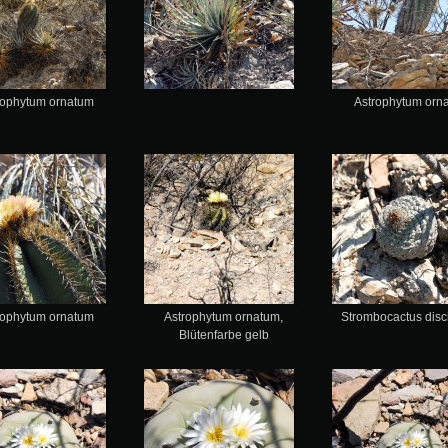
rophytum ornatum
Astrophytum orn
rophytum ornatum
Astrophytum ornatum,
Strombocactus disc
Blütenfarbe gelb