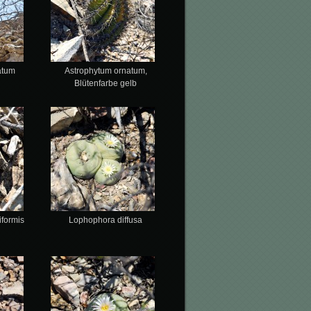
atum
Astrophytum ornatum,
Blütenfarbe gelb
iformis
Lophophora diffusa