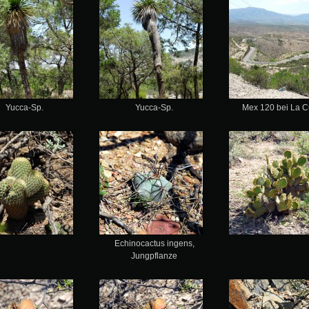
Yucca-Sp.
Yucca-Sp.
Mex 120 bei La C
Echinocactus ingens,
Jungpflanze