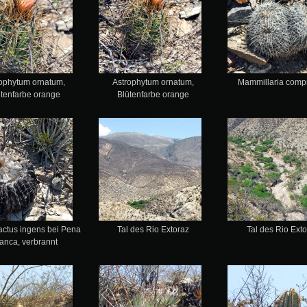
rophytum ornatum,
Astrophytum ornatum,
Mammillaria comp
ütenfarbe orange
Blütenfarbe orange
actus ingens bei Pena
Tal des Rio Extoraz
Tal des Rio Ext
anca, verbrannt