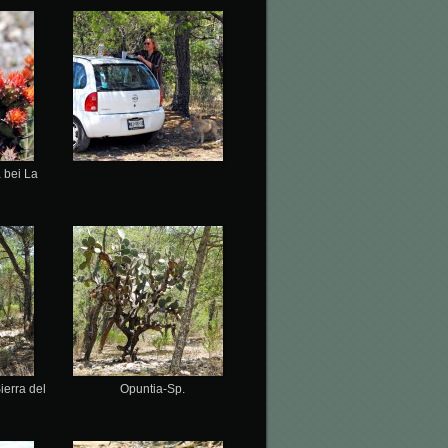
 bei La
ierra del
Opuntia-Sp.