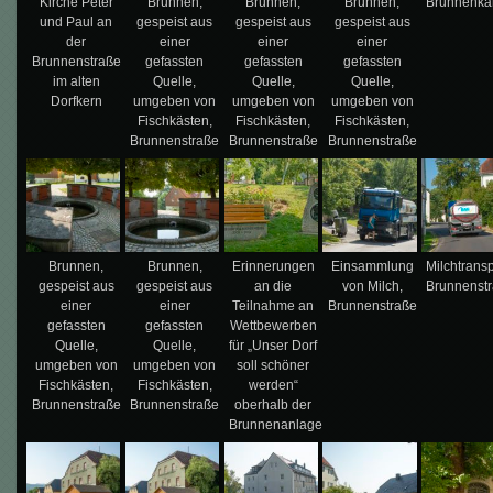
Kirche Peter
Brunnen,
Brunnen,
Brunnen,
Brunnenk
und Paul an
gespeist aus
gespeist aus
gespeist aus
der
einer
einer
einer
Brunnenstraße
gefassten
gefassten
gefassten
im alten
Quelle,
Quelle,
Quelle,
Dorfkern
umgeben von
umgeben von
umgeben von
Fischkästen,
Fischkästen,
Fischkästen,
Brunnenstraße
Brunnenstraße
Brunnenstraße
Brunnen,
Brunnen,
Erinnerungen
Einsammlung
Milchtransp
gespeist aus
gespeist aus
an die
von Milch,
Brunnenst
einer
einer
Teilnahme an
Brunnenstraße
gefassten
gefassten
Wettbewerben
Quelle,
Quelle,
für „Unser Dorf
umgeben von
umgeben von
soll schöner
Fischkästen,
Fischkästen,
werden“
Brunnenstraße
Brunnenstraße
oberhalb der
Brunnenanlage