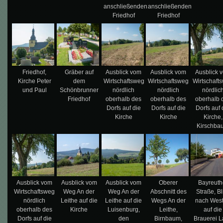
anschließenden
anschließenden
Friedhof
Friedhof
Friedhof,
Gräber auf
Ausblick vom
Ausblick vom
Ausblick 
Kirche Peter
dem
Wirtschaftsweg
Wirtschaftsweg
Wirtschaft
und Paul
Schönbrunner
nördlich
nördlich
nördlic
Friedhof
oberhalb des
oberhalb des
oberhalb 
Dorfs auf die
Dorfs auf die
Dorfs auf 
Kirche
Kirche
Kirche,
Kirschba
Ausblick vom
Ausblick vom
Ausblick vom
Oberer
Bayreuth
Wirtschaftsweg
Weg An der
Weg An der
Abschnitt des
Straße, Bl
nördlich
Leithe auf die
Leithe auf die
Wegs An der
nach Wes
oberhalb des
Kirche
Luisenburg,
Leithe,
auf die
Dorfs auf die
den
Birnbaum,
Brauerei 