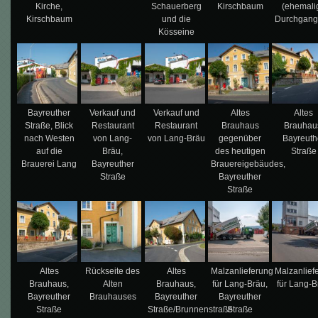
Kirche,
Schauerberg
Kirschbaum
(ehemali
Kirschbaum
und die
Durchgang
Kösseine
Bayreuther
Verkauf und
Verkauf und
Altes
Altes
Straße, Blick
Restaurant
Restaurant
Brauhaus
Brauhau
nach Westen
von Lang-
von Lang-Bräu
gegenüber
Bayreuth
auf die
Bräu,
des heutigen
Straße
Brauerei Lang
Bayreuther
Brauereigebäudes,
Straße
Bayreuther
Straße
Altes
Rückseite des
Altes
Malzanlieferung
Malzanlief
Brauhaus,
Alten
Brauhaus,
für Lang-Bräu,
für Lang-
Bayreuther
Brauhauses
Bayreuther
Bayreuther
Straße
Straße/Brunnenstraße
Straße