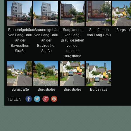
Brauereigebäude
Brauereigebäude
Sudpfannen
Sudpfannen
Burgstra
von Lang-Bräu
von Lang-Bräu
von Lang-
von Lang-Bräu
an der
an der
Bräu, gesehen
Bayreutherr
Bayfreuther
von der
Straße
Straße
unteren
Burgstraße
Burgstraße
Burgstraße
Burgstraße
Burgstraße
TEILEN