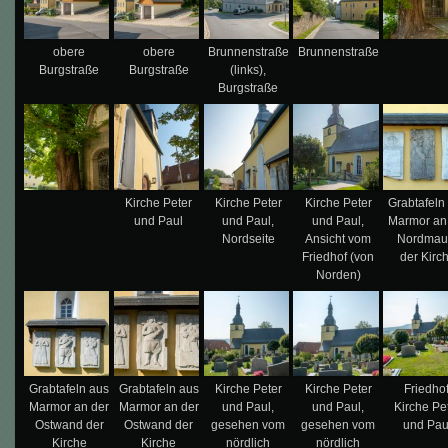
obere
obere
Brunnenstraße
Brunnenstraße
Burgstraße
Burgstraße
(links),
Burgstraße
Kirche Peter
Kirche Peter
Kirche Peter
Grabtafeln
und Paul
und Paul,
und Paul,
Marmor an
Nordseite
Ansicht vom
Nordmau
Friedhof (von
der Kirc
Norden)
Grabtafeln aus
Grabtafeln aus
Kirche Peter
Kirche Peter
Friedhof
Marmor an der
Marmor an der
und Paul,
und Paul,
Kirche Pe
Ostwand der
Ostwand der
gesehen vom
gesehen vom
und Pau
Kirche
Kirche
nördlich
nördlich