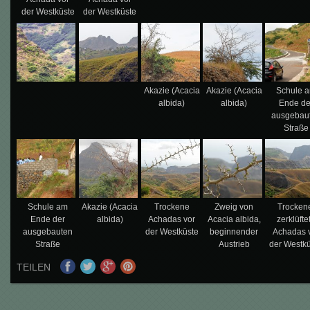
der Westküste
der Westküste
Akazie (Acacia
Akazie (Acacia
Schule 
albida)
albida)
Ende de
ausgebau
Straße
Schule am
Akazie (Acacia
Trockene
Zweig von
Trocken
Ende der
albida)
Achadas vor
Acacia albida,
zerklüfte
ausgebauten
der Westküste
beginnender
Achadas 
Straße
Austrieb
der Westk
TEILEN