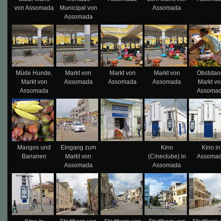
von Assomada
Municipal von
Assomada
Assomada
Müde Hunde,
Markt von
Markt von
Markt von
Obststan
Markt von
Assomada
Assomada
Assomada
Markt v
Assomada
Assoma
Mangos und
Eingang zum
Kino
Kino in
Bananen
Markt von
(Cineclube) in
Assoma
Assomada
Assomada