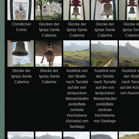
Christlicher
Glocken der
Glocke der
Glocke der
Glocke d
Comic
Igreja Santa
Igreja Santa
Igreja Santa
Igreja Sa
Catarina
Catarina
Catarina
Catarin
Glocke der
Glocke der
Ausblick von
Ausblick von
Ausblick 
Igreja Santa
Igreja Santa
der Straße
der Straße
der Stra
Catarina
Catarina
nach Tarrafal
nach Tarrafal
nach Tarra
auf die von
auf die von
auf die Ac
temporären
temporären
von Assom
Wasserläufen
Wasserläufen
zerklüftete
zerklüftete
zentrale
zentrale
Hochebene
Hochebene
(Achada) von
von Santiago
Santiago