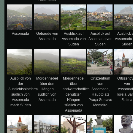
Assomada
Gebäude von
Ausblick auf
Ausblick auf
Ausblick 
Assomada
Assomada von
Assomada von
Assomada
Süden
Süden
Süden
Ausblick von
Morgennebel
Morgennebel
Ortszentrum
Ortszent
der
über den
über
von
von
Aussichtsplattform
Hängen
landwirtschaftlich
Assomada,
Assomad
südlich von
südlich von
genutzten
Hauptplatz
Igreja Sa
Assomada
Assomada
Hängen
Praça Gustavo
Fatima
mach Süden
südlich von
Monteiro
Assomada