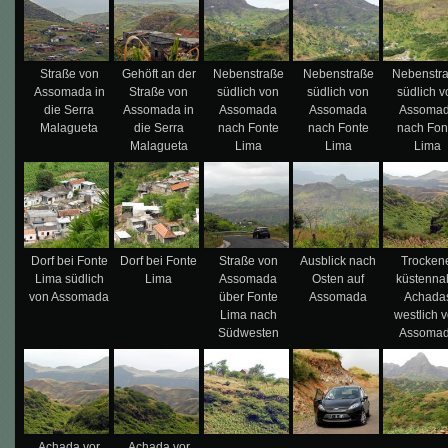
Straße von
Gehöft an der
Nebenstraße
Nebenstraße
Nebenstr
Assomada in
Straße von
südlich von
südlich von
südlich v
die Serra
Assomada in
Assomada
Assomada
Assoma
Malagueta
die Serra
nach Fonte
nach Fonte
nach Fon
Malagueta
Lima
Lima
Lima
Dorf bei Fonte
Dorf bei Fonte
Straße von
Ausblick nach
Trocken
Lima südlich
Lima
Assomada
Osten auf
küstenna
von Assomada
über Fonte
Assomada
Achada
Lima nach
westlich 
Südwesten
Assoma
Achada vor
Achada vor