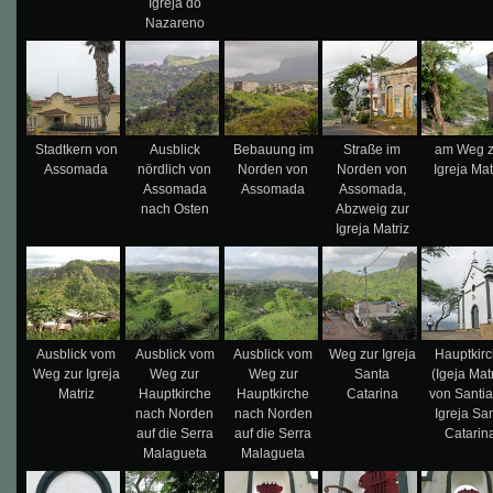
Igreja do
Nazareno
Stadtkern von
Ausblick
Bebauung im
Straße im
am Weg z
Assomada
nördlich von
Norden von
Norden von
Igreja Mat
Assomada
Assomada
Assomada,
nach Osten
Abzweig zur
Igreja Matriz
Ausblick vom
Ausblick vom
Ausblick vom
Weg zur Igreja
Hauptkir
Weg zur Igreja
Weg zur
Weg zur
Santa
(Igeja Mat
Matriz
Hauptkirche
Hauptkirche
Catarina
von Santi
nach Norden
nach Norden
Igreja Sa
auf die Serra
auf die Serra
Catarin
Malagueta
Malagueta