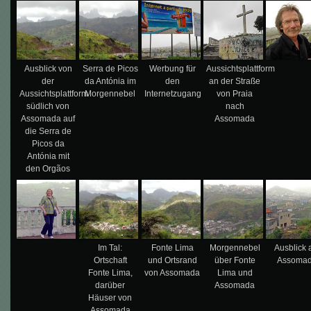
Ausblick von
Serra de Picos
Werbung für
Aussichtsplattform
der
da Antónia im
den
an der Straße
Aussichtsplattform
Morgennebel
Internetzugang
von Praia
südlich von
nach
Assomada auf
Assomada
die Serra de
Picos da
Antónia mit
den Orgãos
Im Tal:
Fonte Lima
Morgennebel
Ausblick 
Ortschaft
und Ortsrand
über Fonte
Assoma
Fonte Lima,
von Assomada
Lima und
darüber
Assomada
Häuser von
Assomada