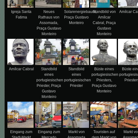
Igreja Santa
Neues
Solarenergiebaum,
Standbild von
Amílcar Ca
Fatima
Rathaus von
Praça Gustavo
Amílcar
Assomada,
Monteiro
Cabral, Praça
Praça Gustavo
Gustavo
Monteiro
Monteiro
Amílcar Cabral
Standbild
Standbild
Büste eines
Büste ei
eines
eines
portugiesischen
portugiesi
portugiesischen
portugiesischen
Priesters,
Priester
Priester, Praça
Priester
Praça Gustavo
Gustavo
Monteiro
Monteiro
Eingang zum
Eingang zum
Markt von
Touristen auf
Markt v
Stadt-Markt
Mercado
Assomada
dem Markt von
Assoma