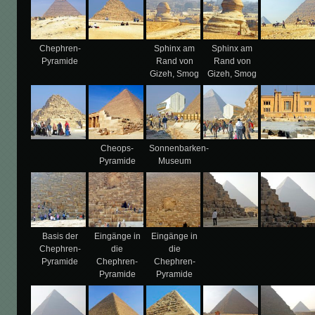
Chephren-
Sphinx am
Sphinx am
Pyramide
Rand von
Rand von
Gizeh, Smog
Gizeh, Smog
Cheops-
Sonnenbarken-
Pyramide
Museum
Basis der
Eingänge in
Eingänge in
Chephren-
die
die
Pyramide
Chephren-
Chephren-
Pyramide
Pyramide