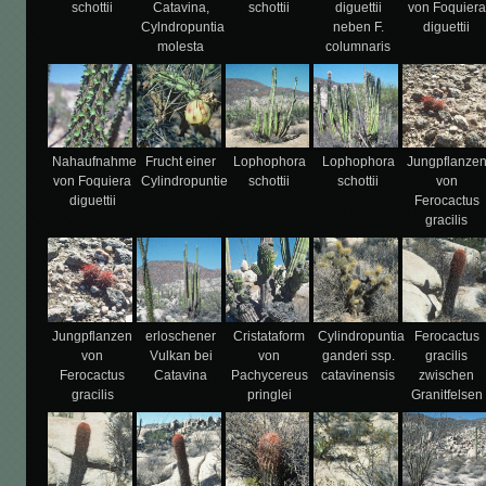
schottii
Catavina,
schottii
diguettii
von Foquiera
Cylndropuntia
neben F.
diguettii
molesta
columnaris
Nahaufnahme
Frucht einer
Lophophora
Lophophora
Jungpflanze
von Foquiera
Cylindropuntie
schottii
schottii
von
diguettii
Ferocactus
gracilis
Jungpflanzen
erloschener
Cristataform
Cylindropuntia
Ferocactus
von
Vulkan bei
von
ganderi ssp.
gracilis
Ferocactus
Catavina
Pachycereus
catavinensis
zwischen
gracilis
pringlei
Granitfelsen