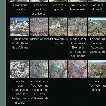
Ferocactus
Ferocactus
Ferocactus
Strauch einer
Foquiera
gracilis
gracilis,
gracilis
Mesquite-Art
diguettii
Granitfelsen
Granitfelsenburg
Felsenlandschaft
Pachycormus
junges, sehr
Felsenburg
an der Basis
discolor
kompaktes
zwischen
des Vulkans
Exemplar
Vado und
von Foquiera
Vulkankegel
columnaris
zwischen
ein Wald aus
u.a.
den
Pachycormus
Pachycormu
Granitfelsen
discolor am
discolor
wächst
Fuß des
Pachycormus
Vulkankegels
discolor