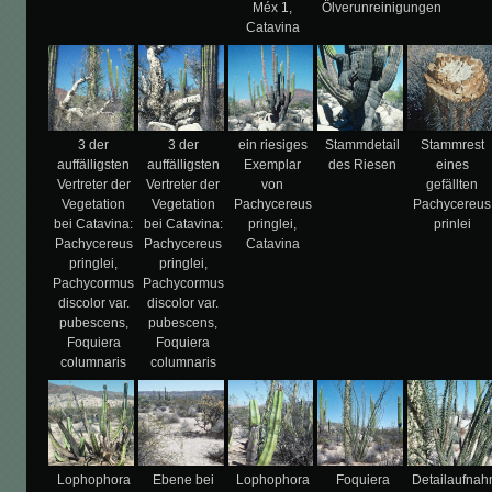
Méx 1,
Ölverunreinigungen
Catavina
3 der
3 der
ein riesiges
Stammdetail
Stammrest
auffälligsten
auffälligsten
Exemplar
des Riesen
eines
Vertreter der
Vertreter der
von
gefällten
Vegetation
Vegetation
Pachycereus
Pachycereus
bei Catavina:
bei Catavina:
pringlei,
prinlei
Pachycereus
Pachycereus
Catavina
pringlei,
pringlei,
Pachycormus
Pachycormus
discolor var.
discolor var.
pubescens,
pubescens,
Foquiera
Foquiera
columnaris
columnaris
Lophophora
Ebene bei
Lophophora
Foquiera
Detailaufna