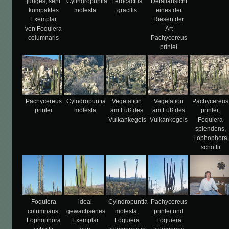
junges, sehr
Cylindropuntia
Ferocactus
Detailansicht
kompaktes
molesta
gracilis
eines der
Exemplar
Riesen der
von Foquiera
Art
columnaris
Pachycereus
prinlei
Pachycereus
Cylndropuntia
Vegetation
Vegetation
Pachycereus
prinlei
molesta
am Fuß des
am Fuß des
prinlei,
Vulkankegels
Vulkankegels
Foquiera
splendens,
Lophophora
schottii
Foquiera
ideal
Cylndropuntia
Pachycereus
columnaris,
gewachsenes
molesta,
prinlei und
Lophophora
Exemplar
Foquiera
Foquiera