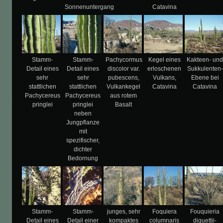
Sonnenuntergang
Catavina
Stamm-
Stamm-
Pachycormus
Kegel eines
Kakteen- un
Detail eines
Detail eines
discolor var.
erloschenen
Sukkulenten-
sehr
sehr
pubescens,
Vulkans,
Ebene bei
stattlichen
stattlichen
Vulkankegel
Catavina
Catavina
Pachycereus
Pachycereus
aus rotem
pringlei
pringlei
Basalt
neben
Jungpflanze
mit
spezifischer,
dichter
Bedornung
Stamm-
Stamm-
junges, sehr
Foquiera
Fouquieria
Detail eines
Detail einer
kompaktes
columnaris
diguettii-