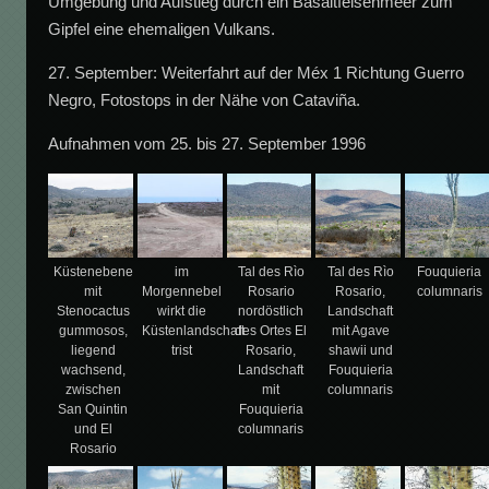
Umgebung und Aufstieg durch ein Basaltfelsenmeer zum
Gipfel eine ehemaligen Vulkans.
27. September: Weiterfahrt auf der Méx 1 Richtung Guerro
Negro, Fotostops in der Nähe von Cataviña.
Aufnahmen vom 25. bis 27. September 1996
Küstenebene
im
Tal des Rìo
Tal des Rìo
Fouquieria
mit
Morgennebel
Rosario
Rosario,
columnaris
Stenocactus
wirkt die
nordöstlich
Landschaft
gummosos,
Küstenlandschaft
des Ortes El
mit Agave
liegend
trist
Rosario,
shawii und
wachsend,
Landschaft
Fouquieria
zwischen
mit
columnaris
San Quintin
Fouquieria
und El
columnaris
Rosario