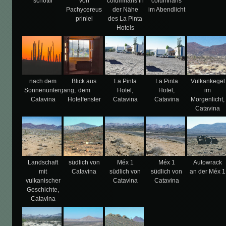
schottii
von
columnaris in
columnaris
Pachycereus
der Nähe
im Abendlicht
prinlei
des La Pinta
Hotels
nach dem
Blick aus
La Pinta
La Pinta
Vulkankegel
Sonnenuntergang,
dem
Hotel,
Hotel,
im
Catavina
Hotelfenster
Catavina
Catavina
Morgenlicht,
Catavina
Landschaft
südlich von
Méx 1
Méx 1
Autowrack
mit
Catavina
südlich von
südlich von
an der Méx 1
vulkanischer
Catavina
Catavina
Geschichte,
Catavina