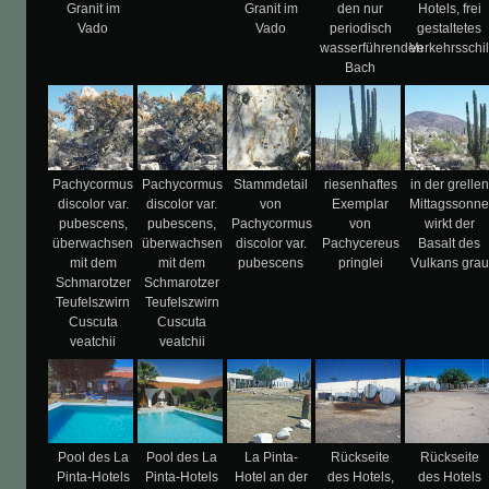
Granit im
Granit im
den nur
Hotels, frei
Vado
Vado
periodisch
gestaltetes
wasserführenden
Verkehrsschi
Bach
Pachycormus
Pachycormus
Stammdetail
riesenhaftes
in der grellen
discolor var.
discolor var.
von
Exemplar
Mittagssonn
pubescens,
pubescens,
Pachycormus
von
wirkt der
überwachsen
überwachsen
discolor var.
Pachycereus
Basalt des
mit dem
mit dem
pubescens
pringlei
Vulkans grau
Schmarotzer
Schmarotzer
Teufelszwirn
Teufelszwirn
Cuscuta
Cuscuta
veatchii
veatchii
Pool des La
Pool des La
La Pinta-
Rückseite
Rückseite
Pinta-Hotels
Pinta-Hotels
Hotel an der
des Hotels,
des Hotels