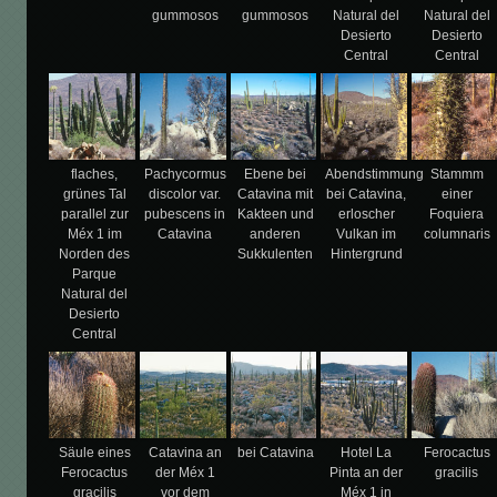
gummosos
gummosos
Natural del
Natural del
Desierto
Desierto
Central
Central
flaches,
Pachycormus
Ebene bei
Abendstimmung
Stammm
grünes Tal
discolor var.
Catavina mit
bei Catavina,
einer
parallel zur
pubescens in
Kakteen und
erloscher
Foquiera
Méx 1 im
Catavina
anderen
Vulkan im
columnaris
Norden des
Sukkulenten
Hintergrund
Parque
Natural del
Desierto
Central
Säule eines
Catavina an
bei Catavina
Hotel La
Ferocactus
Ferocactus
der Méx 1
Pinta an der
gracilis
gracilis
vor dem
Méx 1 in