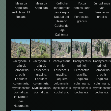
Mesa La
Mesa La
nördlicher
Yucca
Jungpflanze
Sepultura
Sepultura
Randbereich
peninsularis
von
östlich von El
des Parque
und
Ferocactus
Rosario
Natural del
Ferocactus
gracilis
Desierto
gracilis
Cebtral de
Baja
California
Pachycereus
Pachycereus
Pachycereus
Pachycereus
Pachycereus
prinlei,
prinlei,
prinlei,
prinlei,
prinlei,
Ferocactus
Ferocactus
Ferocactus
Ferocactus
Ferocactus
gracilis,
gracilis,
gracilis,
gracilis,
gracilis,
Foquiera
Foquiera
Foquiera
Foquiera
Foquiera
columnaris,
columnaris,
columnaris,
columnaris,
columnaris,
Myrtillocactus
Myrtillocactus
Myrtillocactus
Myrtillocactus
Myrtillocactu
cochal u.a.
cochal u.a.
cochal u.a.
cochal u.a.
cochal u.a.
im Norden
des
Naturparks