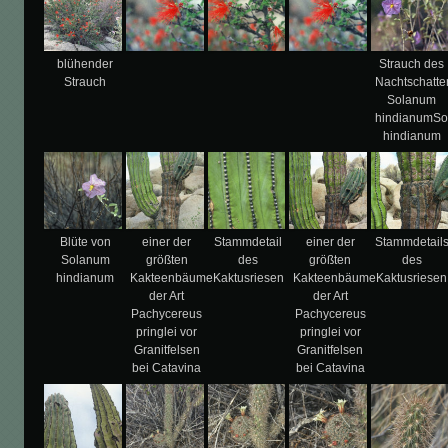
blühender
Strauch des
Strauch
Nachtschatt
Solanum
hindianumS
hindianum
Blüte von
einer der
Stammdetail
einer der
Stammdetail
Solanum
größten
des
größten
des
hindianum
Kakteenbäume
Kaktusriesen
Kakteenbäume
Kaktusriesen
der Art
der Art
Pachycereus
Pachycereus
pringlei vor
pringlei vor
Granitfelsen
Granitfelsen
bei Catavina
bei Catavina