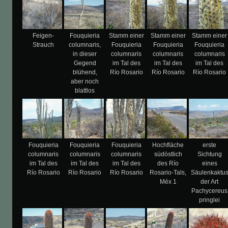
Feigen-
Fouquieria
Stamm einer
Stamm einer
Stamm einer
Strauch
columnaris,
Fouquieria
Fouquieria
Fouquieria
in dieser
columnaris
columnaris
columnaris
Gegend
im Tal des
im Tal des
im Tal des
blühend,
Río Rosario
Río Rosario
Río Rosario
aber noch
blattlos
Fouquieria
Fouquieria
Fouquieria
Hochfläche
erste
columnaris
columnaris
columnaris
südöstlich
Sichtung
im Tal des
im Tal des
im Tal des
des Río
eines
Río Rosario
Río Rosario
Río Rosario
Rosario-Tals,
Säulenkaktu
Méx 1
der Art
Pachycereus
pringlei