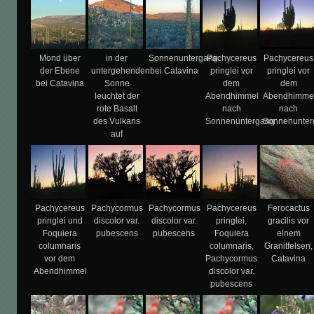
Mond über
in der
Sonnenuntergang
Pachycereus
Pachycereus
der Ebene
untergehenden
bei Catavina
pringlei vor
pringlei vor
bei Catavina
Sonne
dem
dem
leuchtet der
Abendhimmel
Abendhimme
rote Basalt
nach
nach
des Vulkans
Sonnenuntergang
Sonnenunter
auf
Pachycereus
Pachycormus
Pachycormus
Pachycereus
Ferocactus
pringlei und
discolor var.
discolor var.
pringlei,
gracilis vor
Foquiera
pubescens
pubescens
Foquiera
einem
columnaris
columnaris,
Granitfelsen,
vor dem
Pachycormus
Catavina
Abendhimmel
discolor var.
pubescens