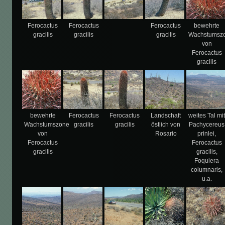
Ferocactus
Ferocactus
Ferocactus
bewehrte
gracilis
gracilis
gracilis
Wachstumsz
von
Ferocactus
gracilis
bewehrte
Ferocactus
Ferocactus
Landschaft
weites Tal mi
Wachstumszone
gracilis
gracilis
östlich von
Pachycereus
von
Rosario
prinlei,
Ferocactus
Ferocactus
gracilis
gracilis,
Foquiera
columnaris,
u.a.