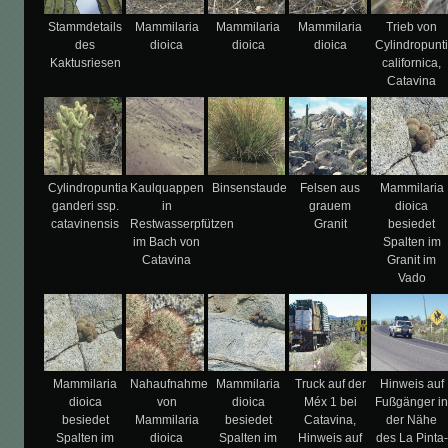
Stammdetails
Mammilaria
Mammilaria
Mammilaria
Trieb von
des
dioica
dioica
dioica
Cylindropunt
Kaktusriesen
californica,
Catavina
Cylindropuntia
Kaulquappen
Binsenstaude
Felsen aus
Mammilaria
ganderi ssp.
in
grauem
dioica
catavinensis
Restwasserpfützen
Granit
besiedet
im Bach von
Spalten im
Catavina
Granit im
Vado
Mammilaria
Nahaufnahme
Mammilaria
Truck auf der
Hinweis auf
dioica
von
dioica
Méx 1 bei
Fußgänger i
besiedet
Mammilaria
besiedet
Catavina,
der Nähe
Spalten im
dioica
Spalten im
Hinweis auf
des La Pinta-