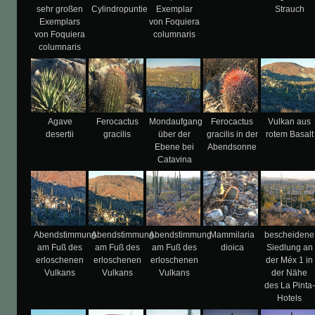
sehr großen
Cylindropuntie
Exemplar
Strauch
Exemplars
von Foquiera
von Foquiera
columnaris
columnaris
Agave
Ferocactus
Mondaufgang
Ferocactus
Vulkan aus
desertii
gracilis
über der
gracilis in der
rotem Basalt
Ebene bei
Abendsonne
Catavina
Abendstimmung
Abendstimmung
Abendstimmung
Mammilaria
bescheidene
am Fuß des
am Fuß des
am Fuß des
dioica
Siedlung an
erloschenen
erloschenen
erloschenen
der Méx 1 in
Vulkans
Vulkans
Vulkans
der Nähe
des La Pinta-
Hotels