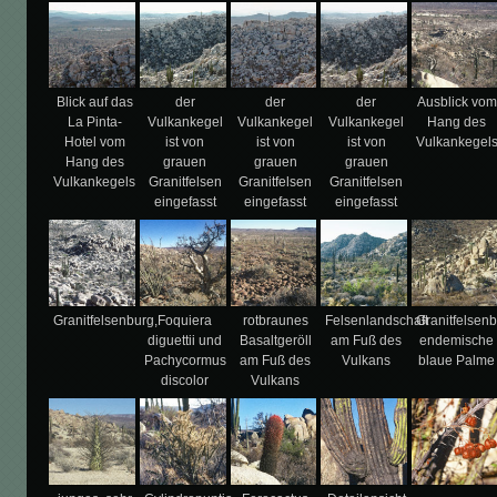
Blick auf das
der
der
der
Ausblick vom
La Pinta-
Vulkankegel
Vulkankegel
Vulkankegel
Hang des
Hotel vom
ist von
ist von
ist von
Vulkankegel
Hang des
grauen
grauen
grauen
Vulkankegels
Granitfelsen
Granitfelsen
Granitfelsen
eingefasst
eingefasst
eingefasst
Granitfelsenburg,
Foquiera
rotbraunes
Felsenlandschaft
Granitfelsenb
diguettii und
Basaltgeröll
am Fuß des
endemische
Pachycormus
am Fuß des
Vulkans
blaue Palme
discolor
Vulkans