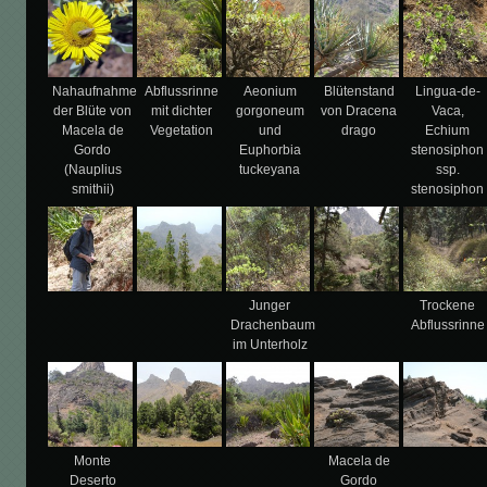
Nahaufnahme
Abflussrinne
Aeonium
Blütenstand
Lingua-de-
der Blüte von
mit dichter
gorgoneum
von Dracena
Vaca,
Macela de
Vegetation
und
drago
Echium
Gordo
Euphorbia
stenosiphon
(Nauplius
tuckeyana
ssp.
smithii)
stenosiphon
Junger
Trockene
Drachenbaum
Abflussrinne
im Unterholz
Monte
Macela de
Deserto
Gordo