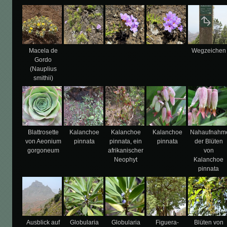
Macela de
Wegzeichen
Gordo
(Nauplius
smithii)
Blattrosette
Kalanchoe
Kalanchoe
Kalanchoe
Nahaufnahm
von Aeonium
pinnata
pinnata, ein
pinnata
der Blüten
gorgoneum
afrikanischer
von
Neophyt
Kalanchoe
pinnata
Ausblick auf
Globularia
Globularia
Figuera-
Blüten von