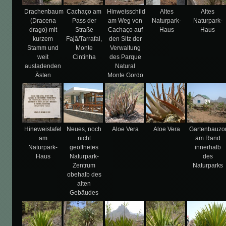
Drachenbaum
Cachaço am
Hinweisschild
Altes
Altes
(Dracena
Pass der
am Weg von
Naturpark-
Naturpark-
drago) mit
Straße
Cachaço auf
Haus
Haus
kurzem
Fajã/Tarrafal,
den Sitz der
Stamm und
Monte
Verwaltung
weit
Cintinha
des Parque
ausladenden
Natural
Ästen
Monte Gordo
Hineweistafel
Neues, noch
Aloe Vera
Aloe Vera
Gartenbauzo
am
nicht
am Rand
Naturpark-
geöffnetes
innerhalb
Haus
Naturpark-
des
Zentrum
Naturparks
obehalb des
alten
Gebäudes