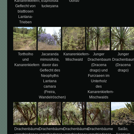
Kanarenkiefern,
Euphorbia
Gordo
Geflecht von
tuckeyana
blattlosen
Lantana-
Trieben
Tortholho
Jacaranda
Kanarenkiefern-
Junger
Junger
und
mimosifolia,
Mischwald
Drachenbaum
Drachenbau
Kanarenkiefern
davor das
(Dracena
(Dracena
Geflecht des
drago) und
drago)
Neophyths
Furcraeen im
Lantana
Unterholz
camara
des
(Freira,
Kanarenkiefern-
Wandelröschen)
Mischwalds
Drachenbäume
Drachenbäume
Drachenbäume
Drachenbäume
Saião,