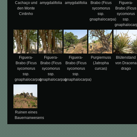
Cachaço und
amygdalifolia
amygdalifolia
Brabo (Ficus
Figuera-
den Monte
sycomorus
Brabo (Ficus
Cintinho
ssp.
sycomorus
gnaphalocarpa)
ssp.
gnaphalocar
Figuera-
Figuera-
Figuera-
Purgiernuss
Blütenstand
Brabo (Ficus
Brabo (Ficus
Brabo (Ficus
(Jatropha
von Dracena
sycomorus
sycomorus
sycomorus
curcas)
drago
ssp.
ssp.
ssp.
gnaphalocarpa)
gnaphalocarpa)
gnaphalocarpa)
Ruinen eines
Bauernanwesens