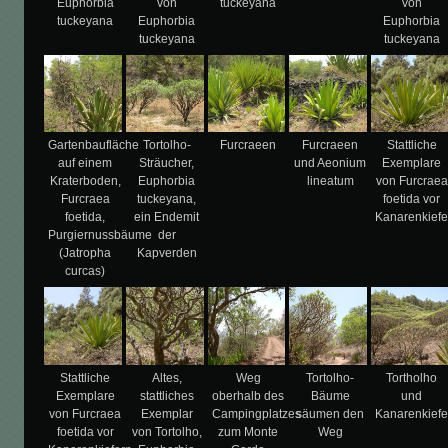
Euphorbia
von
tuckeyana
von
tuckeyana
Euphorbia
Euphorbia
tuckeyana
tuckeyana
Gartenbaufläche
Tortolho-
Furcraeen
Furcraeen
Stattliche
auf einem
Sträucher,
und Aeonium
Exemplare
Kraterboden,
Euphorbia
lineatum
von Furcraea
Furcraea
tuckeyana,
foetida vor
foetida,
ein Endemit
Kanarenkiefe
Purgiernussbäume
der
(Jatropha
Kapverden
curcas)
Stattliche
Altes,
Weg
Tortolho-
Tortholho
Exemplare
stattliches
oberhalb des
Bäume
und
von Furcraea
Exemplar
Campingplatzes
säumen den
Kanarenkiefe
foetida vor
von Tortolho,
zum Monte
Weg