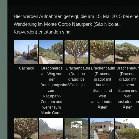
Hier werden Aufnahmen gezeigt, die am 15. Mai 2015 bei eine
Wanderung im Monte Gordo Naturpark (São Nicolau,
Kapverden) entstanden sind.
Cachaço
Dragoneiros
Drachenbaum
Drachenbaum
Drachenbau
am Weg von
(Dracena
(Dracena
(Dracena
der
drago) bei
drago) mit
drago) mit
Durchgangsstraße
Cachaço
kurzem
kurzem
zum
Stamm und
Stamm und
Naturpark-
weit
weit
Zentrum und
ausladenden
ausladenden
weiter zum
Ästen
Ästen
Monte Gordo