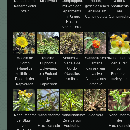
Nahaufnahme
Mischwald
Campingplatz
Neues,
3 der 6
Kanarenkiefer-
mit wenigen
geschlossenes
Apartments
Zweig
Apartments
Gebäude am
am
im Parque
Campingplatz
Campingplat
Natural
Monte Gordo
Macela de
Tortolho,
Strauch von
Wandelröschen
Nahaufnahm
Gordo
Euphorbia
Macela de
Lantana
der Blüten
(Nauplius
tuckeyana,
Gordo
camara, ein
von
smithii), ein
ein Endemit
(Nauplius
invasiver
Euphorbia
Endemit der
der
smithii)
Neophyt aus
tuckeyana
Kapverden
Kapverden
Amerika
Nahaufnahme
Nahaufnahme
Nahaufnahme:
Aloe vera
Nahaufnahm
der Blüten
der
Zweige von
der
von
Fruchtkapseln
Euphorbia
Fruchtkapsel