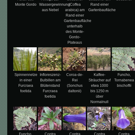
Monte Gordo
Wassergewinnung
(Coffea
Rand einer
aus Nebel
arabica) am
Gartenbaufläche
Rand einer
Gartenbaufläche
unterhalb
des Monte-
Gordo-
Plateaus
Spinnennetze
Infloreszenz-
Coroa-de-
Kaffee-
Funcho,
in einer
Bulbillen am
Rei
Sträucher auf
Tornabenea
Furcraea
Blütenstand
(Sonchus
etwa 1000
bischoffii
foetida
Furcraea
daltonii)
bis 1250 m
foetida
über
Normalnull
Funcho,
Contra
Contra
Contra
Contra