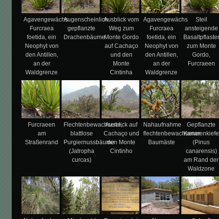
Agavengewächs
Augenscheinlich
Ausblick vom
Agavengewächs
Steil
Furcraea
gepflanzte
Weg zum
Furcraea
ansteigende
foetida, ein
Drachenbäume
Monte Gordo
foetida, ein
Basaltpflaste
Neophyt von
auf Cachaço
Neophyt von
zum Monte
den Antillen,
und den
den Antillen,
Gordo,
an der
Monte
an der
Furcraeen
Waldgrenze
Cintinha
Waldgrenze
Furcraeen
Flechtenbewachsene,
Ausblick auf
Nahaufnahme
Gepflanzte
am
blattlose
Cachaço und
flechtenbewachsener
Kanarenkiefe
Straßenrand
Purgiernussbäume
den Monte
Baumäste
(Pinus
(Jatropha
Cintinho
canarensis)
curcas)
am Rand der
Waldzone