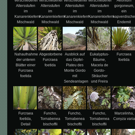
verschiedener
verschiedener
verschiedener
verschiedener
Aeonium
Altersstufen
Altersstufen
Altersstufen
Altersstufen
gorgoneum,
im
im
im
im
ein
Kanarenkiefern-
Kanarenkiefern-
Kanarenkiefern-
Kanarenkiefern-
kapverdische
Mischwald
Mischwald
Mischwald
Mischwald
Endemit
Nahaufnahme
Abgestorbene
Ausblick auf
Eukalyptus-
Furcraea
der unteren
Furcraea
das Gipfel-
Bäume,
foetida
Blätter einer
foetida
Plateu des
Macela de
Furcraea
Monte Gordo
Gordo-
foetida
mit
Sträucher
Sendeanlagen
und Freira
Furcraea
Funcho,
Funcho,
Funcho,
Marcelinha,
foetida,
Tornabenea
Tornabenea
Tornabenea
Conyza varia
Detail
bischoffii
bischoffii
bischoffii