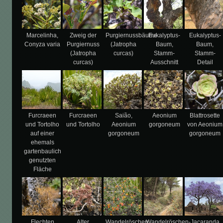
Marcelinha,
Zweig der
Purgiernussbäume
Eukalyptus-
Eukalyptus-
Conyza varia
Purgiernuss
(Jatropha
Baum,
Baum,
(Jatropha
curcas)
Stamm-
Stamm-
curcas)
Ausschnitt
Detail
Furcraeen
Furcraeen
Saião,
Aeonium
Blattrosette
und Tortolho
und Tortolho
Aeonium
gorgoneum
von Aeonium
auf einer
gorgoneum
gorgoneum
ehemals
gartenbaulich
genutzten
Fläche
Flechten
Alter
Wandelröschen,
Wandelröschen-
Jacaranda