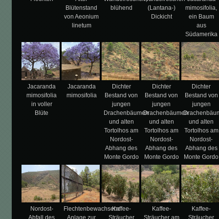
Blütenstand
blühend
(Lantana-)
mimosifolia,
von Aeonium
Dickicht
ein Baum
linetum
aus
Südamerika
Jacaranda
Jacaranda
Dichter
Dichter
Dichter
mimosifolia
mimosifolia
Bestand von
Bestand von
Bestand von
in voller
jungen
jungen
jungen
Blüte
Drachenbäumen
Drachenbäumen
Drachenbäu
und alten
und alten
und alten
Tortolhos am
Tortolhos am
Tortolhos am
Nordost-
Nordost-
Nordost-
Abhang des
Abhang des
Abhang des
Monte Gordo
Monte Gordo
Monte Gordo
Nordost-
Flechtenbewachsene
Kaffee-
Kaffee-
Kaffee-
Abfall des
Anlage zur
Sträucher
Sträucher am
Sträucher