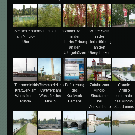
Schachtelhalm
Schachtelhalm
Wilder Wein
Wilder Wein
am Mincio-
in der
in der
Ufer
Herbstfärbung
Herbstfärbung
an den
an den
Ufergehölzen
Ufergehölzen
Thermoelektrisches
Thermoelektrisches
Erläuterung
Zufahrt zum
Canale
Kraftwerk am
Kraftwerk am
des
Mincio-
Virgilio
Westufer des
Westufer des
Kraftwerk-
Staudamm
unterhalb
Mincio
Mincio
Betriebs
bei
des Mincio-
Monzambano
Staudamms