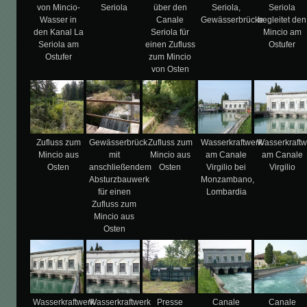
von Mincio-
Seriola
über den
Seriola,
Seriola
Wasser in
Canale
Gewässerbrücke
begleitet den
den Kanal La
Seriola für
Mincio am
Seriola am
einen Zufluss
Ostufer
Ostufer
zum Mincio
von Osten
Zufluss zum
Gewässerbrück
Zufluss zum
Wasserkraftwerk
Wasserkraftw
Mincio aus
mit
Mincio aus
am Canale
am Canale
Osten
anschließendem
Osten
Virgilio bei
Virgilio
Absturzbauwerk
Monzambano,
für einen
Lombardia
Zufluss zum
Mincio aus
Osten
Wasserkraftwerk
Wasserkraftwerk
Presse
Canale
Canale