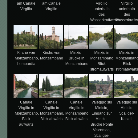
am Canale
am Canale
Virgilio
Virgilio
Virgilio
Virgilio
unterhalb
unterhalb
des
des
Wasserkraftwerks
Wasserkraftw
Kirche von
Kirche von
Minzio-
Minzio in
Minzio in
Monzambano,
Monzambano
Brücke in
Monzambano,
Monzambano
Lombardia
Monzambano
Blick
Blick
stromaufwärts
stromabwärt
Canale
Canale
Canale
Valeggio sul
Valeggio sul
Virgilio in
Virgilio in
Virgilio in
Minicio,
Minicio,
Monzambano,
Monzambano,
Monzambano,
Eingang zur
Scaliger-
Blick
Blick abwärts
Blick abwärts
Mincio-
Kastell
aufwärts
Brücke Ponte
Visconteo,
Scaliger-