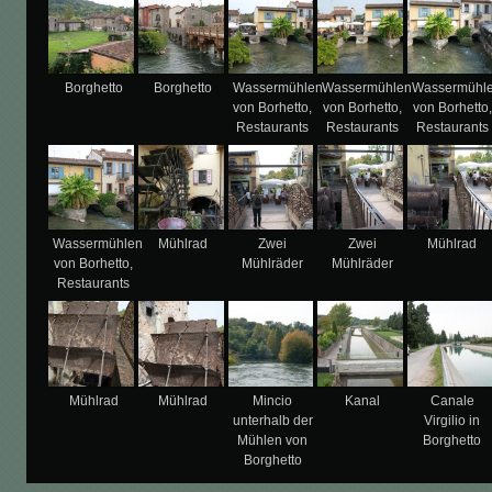
Borghetto
Borghetto
Wassermühlen
Wassermühlen
Wassermühl
von Borhetto,
von Borhetto,
von Borhetto,
Restaurants
Restaurants
Restaurants
Wassermühlen
Mühlrad
Zwei
Zwei
Mühlrad
von Borhetto,
Mühlräder
Mühlräder
Restaurants
Mühlrad
Mühlrad
Mincio
Kanal
Canale
unterhalb der
Virgilio in
Mühlen von
Borghetto
Borghetto