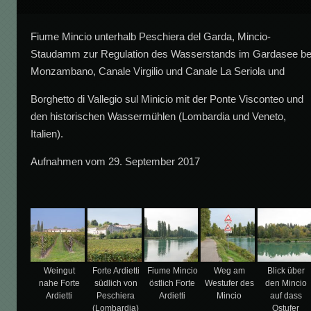
Fiume Mincio unterhalb Peschiera del Garda, Mincio-
Staudamm zur Regulation des Wasserstands im Gardasee be
Monzambano, Canale Virgilio und Canale La Seriola und
Borghetto di Vallegio sul Minicio mit der Ponte Visconteo und
den historischen Wassermühlen (Lombardia und Veneto,
Italien).
Aufnahmen vom 29. September 2017
Weingut
Forte Ardietti
Fiume Mincio
Weg am
Blick über
nahe Forte
südlich von
östlich Forte
Westufer des
den Mincio
Ardietti
Peschiera
Ardietti
Mincio
auf dass
(Lombardia)
Ostufer