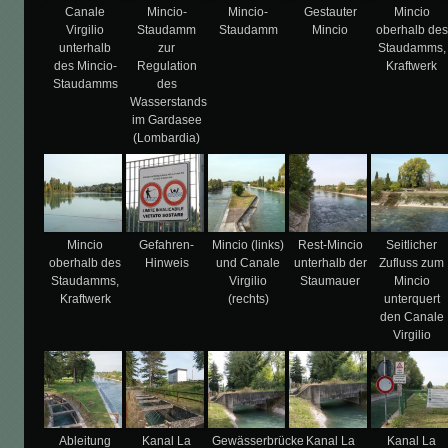
Canale
Mincio-
Mincio-
Gestauter
Mincio
Virgilio
Staudamm
Staudamm
Mincio
oberhalb des
unterhalb
zur
Staudamms,
des Mincio-
Regulation
Kraftwerk
Staudamms
des
Wasserstands
im Gardasee
(Lombardia)
Mincio
Gefahren-
Mincio (links)
Rest-Mincio
Seitlicher
oberhalb des
Hinweis
und Canale
unterhalb der
Zufluss zum
Staudamms,
Virgilio
Staumauer
Mincio
Kraftwerk
(rechts)
unterquert
den Canale
Virgilio
Ableitung
Kanal La
Gewässerbrücke
Kanal La
Kanal La