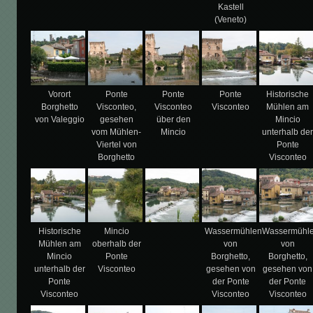
Kastell
(Veneto)
Vorort
Ponte
Ponte
Ponte
Historische
Borghetto
Visconteo,
Visconteo
Visconteo
Mühlen am
von Valeggio
gesehen
über den
Mincio
vom Mühlen-
Mincio
unterhalb de
Viertel von
Ponte
Borghetto
Visconteo
Historische
Mincio
Wassermühlen
Wassermühl
Mühlen am
oberhalb der
von
von
Mincio
Ponte
Borghetto,
Borghetto,
unterhalb der
Visconteo
gesehen von
gesehen von
Ponte
der Ponte
der Ponte
Visconteo
Visconteo
Visconteo