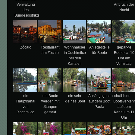
Verwaltung
Anbruch der
des
Nacht
Bundesdistrikts
Zócalo
Restaurant
Wohnhäuser
Anlegestelle
geparkte
am Zócalo
in Xochimilco
für Boote
Boote ca. 10
bei den
Uhr am
Kanälen
Vormittag
ein
die Boote
ein sehr
Ausflugsgesellschaft
dichter
Hauptkanal
werden mit
kleines Boot
auf dem Boot
Bootsverkehr
von
Stangen
Paula
auf dem
Xochmilco
gestakt
Kanal um 11
Uhr