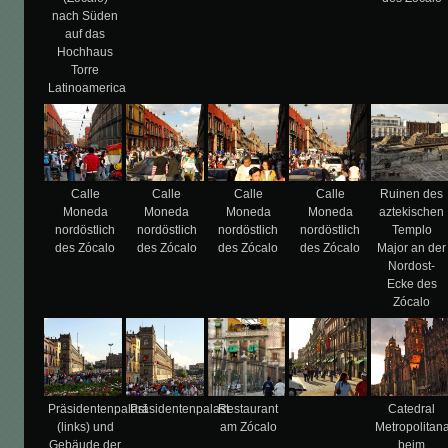
nach Süden
auf das
Hochhaus
Torre
Latinoamerica
Calle
Calle
Calle
Calle
Ruinen des
Moneda
Moneda
Moneda
Moneda
aztekischen
nordöstlich
nordöstlich
nordöstlich
nordöstlich
Templo
des Zócalo
des Zócalo
des Zócalo
des Zócalo
Major an der
Nordost-
Ecke des
Zócalo
Präsidentenpalast
Präsidentenpalast
Restaurant
Catedral
(links) und
am Zócalo
Metropolitan
Gebäude der
beim