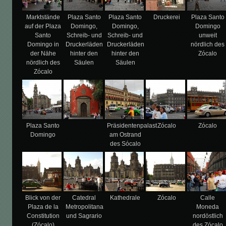
Marktstände
Plaza Santo
Plaza Santo
Druckerei
Plaza Santo
auf der Plaza
Domingo,
Domingo,
Domingo
Santo
Schreib- und
Schreib- und
unweit
Domingo in
Druckerläden
Druckerläden
nördlich des
der Nähe
hinter den
hinter den
Zócalo
nördlich des
Säulen
Säulen
Zócalo
Plaza Santo
Präsidentenpalast
Zócalo
Zócalo
Domingo
am Ostrand
des Sócalo
Blick von der
Catedral
Kathedrale
Zócalo
Calle
Plaza de la
Metropolitana
Moneda
Constitution
und Sagrario
nordöstlich
(Zócalo)
des Zócalo