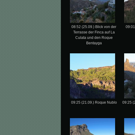
08:52 (25.09.) Blick von der
09:01
Terrasse der Finca auf La
Culata und den Roque
Bentayga
09:25 (21.09.) Roque Nublo
09:25 (