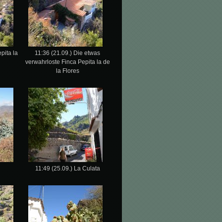
pita la
11:36 (21.09.) Die etwas
verwahrloste Finca Pepita la de
la Flores
11:49 (25.09.) La Culata