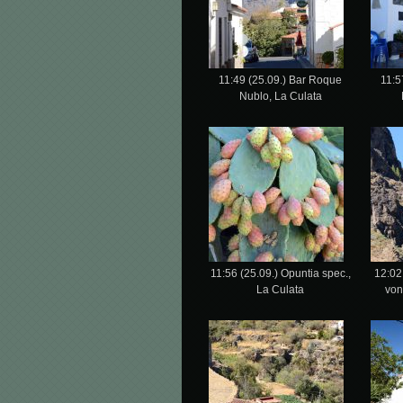
11:49 (25.09.) Bar Roque
11:5
Nublo, La Culata
11:56 (25.09.) Opuntia spec.,
12:02
La Culata
von