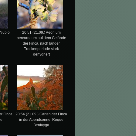
 Nublo
20:51 (21.09.) Aeonium
percarneum auf dem Gelände
der Finca, nach langer
Trockenperiode stark
dehydriert
er Finca
20:54 (21.09.) Garten der Finca
ne
in der Abendsonne, Roque
Bentayga