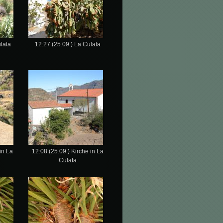
lata
12:27 (25.09.) La Culata
in La
12:08 (25.09.) Kirche in La
Culata