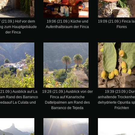
 (21.09.) Hof vor dem
19:06 (21.09.) Küche und
19:09 (21.09.) Finca la
ng zum Hauptgebäude
Aufenthaltsraum der Finca
Flores
der Finca
(21.09.) Ausblick auf La
19:28 (21.09.) Ausblick von der
19:39 (23.09.) Du
 am Rand des Barranco
Finca auf Kanarische
anhaltende Trockenhei
jedaauf La Culata und
Dattelpalmen am Rand des
dehydrierte Opuntia sp
Barranco de Tejeda
Früchten