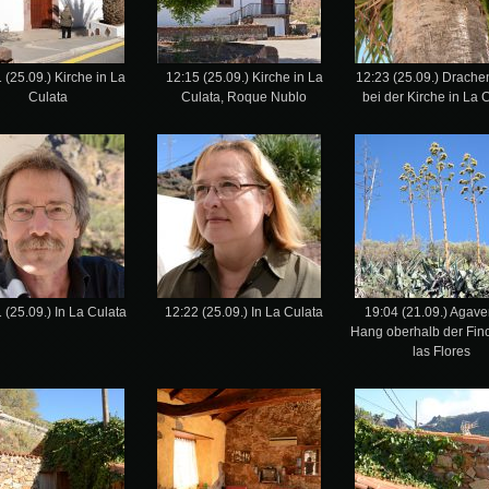
 (25.09.) Kirche in La
12:15 (25.09.) Kirche in La
12:23 (25.09.) Drach
Culata
Culata, Roque Nublo
bei der Kirche in La 
 (25.09.) In La Culata
12:22 (25.09.) In La Culata
19:04 (21.09.) Agav
Hang oberhalb der Finc
las Flores