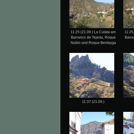
11:25 (21.09.) La Culata am
11:25
Barranco de Tejeda, Roque
Barra
Nublo und Roque Bentayga
11:37 (21.09.)