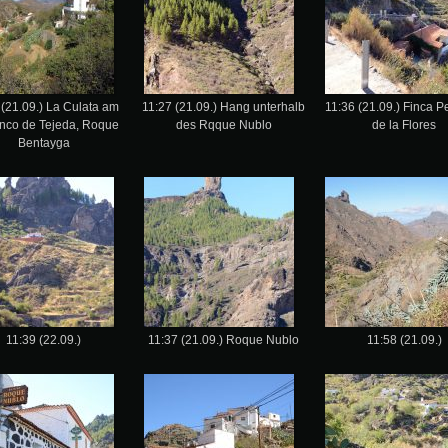
 (21.09.) La Culata am
11:27 (21.09.) Hang unterhalb
11:36 (21.09.) Finca Pe
nco de Tejeda, Roque
des Rqque Nublo
de la Flores
Bentayga
11:39 (22.09.)
11:37 (21.09.) Roque Nublo
11:58 (21.09.)