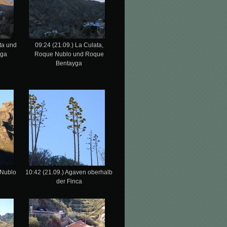
ta und
09:24 (21.09.) La Culata,
yga
Roque Nublo und Roque
Bentayga
 Nublo
10:42 (21.09.) Agaven oberhalb
der Finca