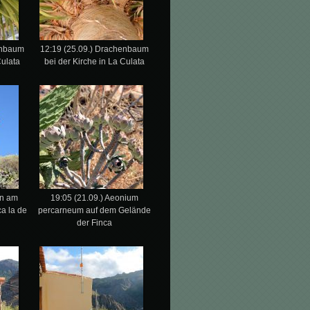
enbaum
12:19 (25.09.) Drachenbaum
Culata
bei der Kirche in La Culata
en am
19:05 (21.09.) Aeonium
a la de
percarneum auf dem Gelände
der Finca