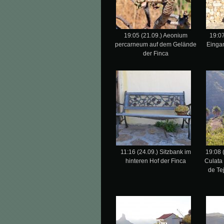
19:05 (21.09.) Aeonium
19:07
percarneum auf dem Gelände
Einga
der Finca
11:16 (24.09.) Sitzbank im
19:08 
hinteren Hof der Finca
Culata
de Te