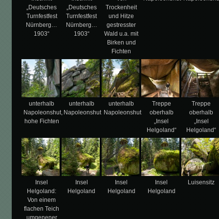
„Deutsches
„Deutsches
Trockenheit
Turnfestfest
Turnfestfest
und Hitze
Nürnberg…
Nürnberg…
gestresster
1903“
1903“
Wald u.a. mit
Birken und
Fichten
unterhalb
unterhalb
unterhalb
Treppe
Treppe
Napoleonshut,
Napoleonshut
Napoleonshut
oberhalb
oberhalb
hohe Fichten
„Insel
„Insel
Helgoland“
Helgoland“
Insel
Insel
Insel
Insel
Luisensitz
Helgoland:
Helgoland
Helgoland
Helgoland
Von einem
flachen Teich
umgenener