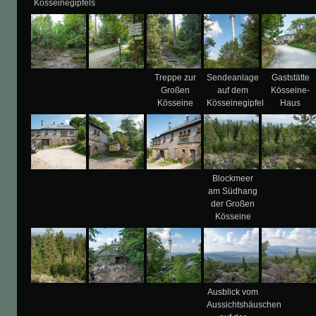
Kösseinegipfels
Treppe zur
Sendeanlage
Gaststätte
Großen
auf dem
Kösseine-
Kösseine
Kösseinegipfel
Haus
Blockmeer
am Südhang
der Großen
Kösseine
Ausblick vom
Aussichtshäuschen