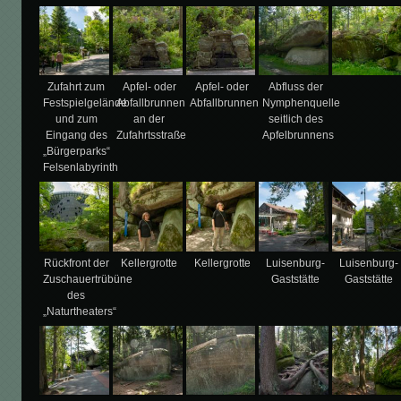
Zufahrt zum
Apfel- oder
Apfel- oder
Abfluss der
Festspielgelände
Abfallbrunnen
Abfallbrunnen
Nymphenquelle
und zum
an der
seitlich des
Eingang des
Zufahrtsstraße
Apfelbrunnens
„Bürgerparks“
Felsenlabyrinth
Rückfront der
Kellergrotte
Kellergrotte
Luisenburg-
Luisenburg-
Zuschauertrübüne
Gaststätte
Gaststätte
des
„Naturtheaters“