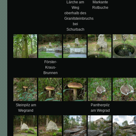
Lärche am
Markante
Weg
Rotbuche
oberhalb des
Granitsteinbruchs
bei
Schurbach
Förster-
Kraus-
Brunnen
Steinpilz am
Pantherpilz
Wegrand
am Wegrad