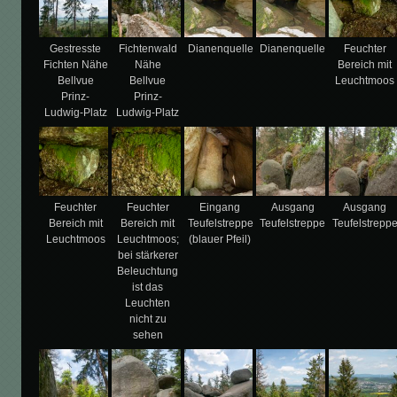
Gestresste
Fichtenwald
Dianenquelle
Dianenquelle
Feuchter
Fichten Nähe
Nähe
Bereich mit
Bellvue
Bellvue
Leuchtmoos
Prinz-
Prinz-
Ludwig-Platz
Ludwig-Platz
Feuchter
Feuchter
Eingang
Ausgang
Ausgang
Bereich mit
Bereich mit
Teufelstreppe
Teufelstreppe
Teufelstrepp
Leuchtmoos
Leuchtmoos;
(blauer Pfeil)
bei stärkerer
Beleuchtung
ist das
Leuchten
nicht zu
sehen