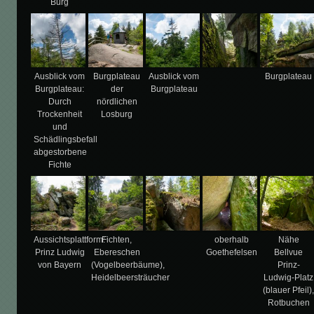
Burg
Ausblick vom
Burgplateau
Ausblick vom
Burgplateau
Burgplateau:
der
Burgplateau
Durch
nördlichen
Trockenheit
Losburg
und
Schädlingsbefall
abgestorbene
Fichte
Aussichtsplattform:
Fichten,
oberhalb
Nähe
Prinz Ludwig
Ebereschen
Goethefelsen
Bellvue
von Bayern
(Vogelbeerbäume),
Prinz-
Heidelbeersträucher
Ludwig-Platz
(blauer Pfeil)
Rotbuchen