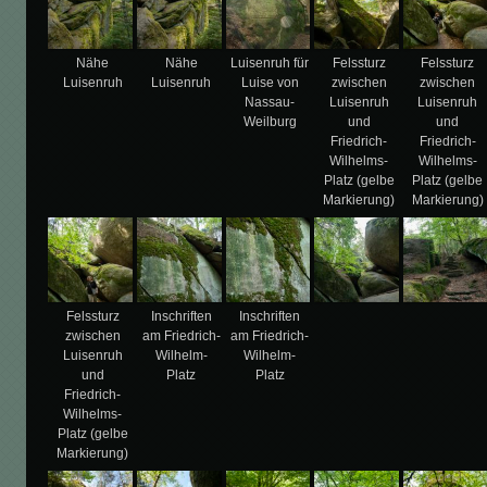
Nähe
Nähe
Luisenruh für
Felssturz
Felssturz
Luisenruh
Luisenruh
Luise von
zwischen
zwischen
Nassau-
Luisenruh
Luisenruh
Weilburg
und
und
Friedrich-
Friedrich-
Wilhelms-
Wilhelms-
Platz (gelbe
Platz (gelbe
Markierung)
Markierung)
Felssturz
Inschriften
Inschriften
zwischen
am Friedrich-
am Friedrich-
Luisenruh
Wilhelm-
Wilhelm-
und
Platz
Platz
Friedrich-
Wilhelms-
Platz (gelbe
Markierung)