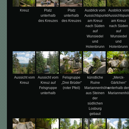
Kreuz
Platz
Platz
Ausblick vom
Ausblick vom
unterhalb
unterhalb
Aussichtspunkt
Aussichtspun
des Kreuzes
des Kreuzes
am Kreuz
am Kreuz
nach Süden
nach Süden
auf
auf
Wunsiedel
Wunsiedel
und
und
Holenbrunn
Holenbrunn
Aussicht vom
Aussicht vom
Felsgruppe
künstliche
„Merck-
Kreuz
Kreuz auf
„Drei Brüder“
Ruine
Gärtchen“
Felsgruppe
(roter Pfeil)
Mariannenhöhe
unterhalb de
unterhalb
aus Steinen
Mariannenh
der
südlichen
Losburg
gebaut