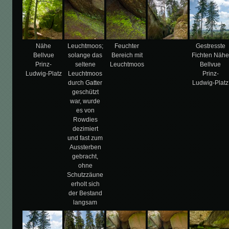
Nähe
Leuchtmoos;
Feuchter
Gestresste
Bellvue
solange das
Bereich mit
Fichten Näh
Prinz-
seltene
Leuchtmoos
Bellvue
Ludwig-Platz
Leuchtmoos
Prinz-
durch Gatter
Ludwig-Platz
geschützt
war, wurde
es von
Rowdies
dezimiert
und fast zum
Aussterben
gebracht,
ohne
Schutzzäune
erholt sich
der Bestand
langsam