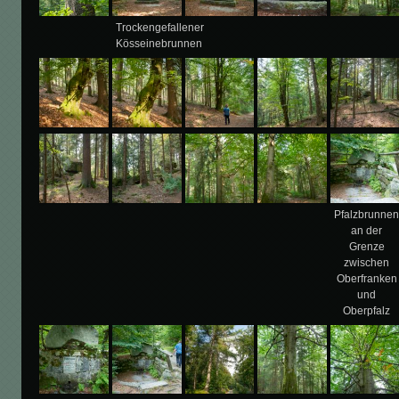
Trockengefallener
Kösseinebrunnen
Pfalzbrunne
an der
Grenze
zwischen
Oberfranken
und
Oberpfalz