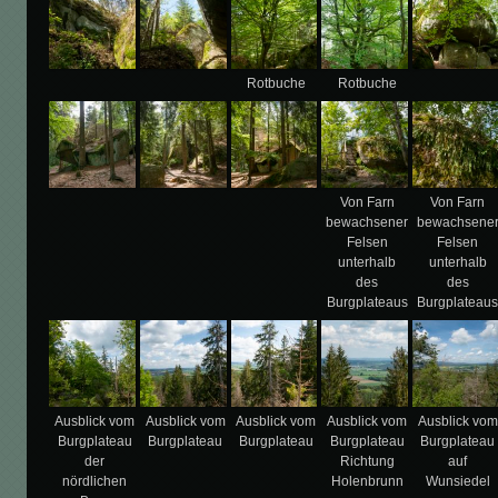
Rotbuche
Rotbuche
Von Farn
Von Farn
bewachsener
bewachsene
Felsen
Felsen
unterhalb
unterhalb
des
des
Burgplateaus
Burgplateau
Ausblick vom
Ausblick vom
Ausblick vom
Ausblick vom
Ausblick vom
Burgplateau
Burgplateau
Burgplateau
Burgplateau
Burgplateau
der
Richtung
auf
nördlichen
Holenbrunn
Wunsiedel