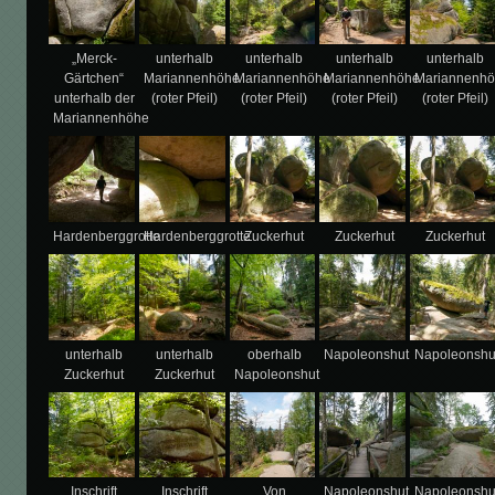
„Merck-
unterhalb
unterhalb
unterhalb
unterhalb
Gärtchen“
Mariannenhöhe
Mariannenhöhe
Mariannenhöhe
Mariannenh
unterhalb der
(roter Pfeil)
(roter Pfeil)
(roter Pfeil)
(roter Pfeil)
Mariannenhöhe
Hardenberggrotte
Hardenberggrotte
Zuckerhut
Zuckerhut
Zuckerhut
unterhalb
unterhalb
oberhalb
Napoleonshut
Napoleonshu
Zuckerhut
Zuckerhut
Napoleonshut
Inschrift
Inschrift
Von
Napoleonshut
Napoleonshu