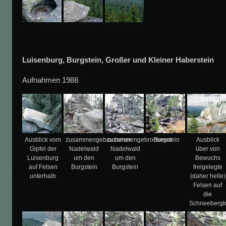
Luisenburg, Burgstein, Großer und Kleiner Haberstein
Aufnahmen 1988
Ausblick vom
zusammengebrochener
zusammengebrochener
Burgstein
Ausblick
Gipfel der
Nadelwald
Nadelwald
über von
Luisenburg
um den
um den
Bewuchs
auf Felsen
Burgstein
Burgstein
freigelegte
unterhalb
(daher helle)
Felsen auf
die
Schneebergk