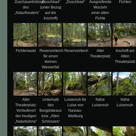
Zuschauertrübüne
„Duschbad“
„Duschbad“
Ausgreifende
Fichten
des
(unter Bezug
Wurzeln
„Naturtheaters“
auf die
einer alten
Inschrift)
Fichte
Fichtenwald
Reservoirteich
Reservoirteich
Alter
Inschrift am
für einen
Theaterplatz
Alten
kleinen
Theaterplatz
Wasserfall
Alter
Unterhalb
Luisenruh für
Nähe
Nähe
Theaterplatz:
des
Luise von
Luisenruh
Luisenruh
Vorläuferort
Burgplateaus
Nassau-
der heutigen
bzw. „Alten
Weilburg
„Naturbühne“
Schlosses“