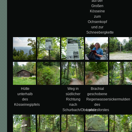
auf der
Großen
Kösseine
zum
Ochsenkopf
und zur
Schneebergkette
Hütte
Weg in
Brachial
unterhalb
südlicher
geschobene
des
Richtung
Regenwassersickermulden
Kösseinegipfels
nach
des
Schurbach/Oberpfalz
Landesforstes