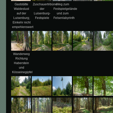
Gaststätte
Zuschauertribüne
Weg zum
Waldeslust
der
Festspielgelände
auf der
Luisenburg-
und zum
Luisenburg;
Festspiele
Felsenlabyrinth
Einkehr nicht
empehlenswert
Wanderweg
Richtung
Haberstein
und
Kösseinegipfel