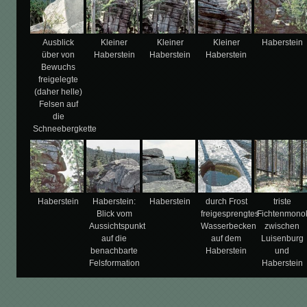
Ausblick
Kleiner
Kleiner
Kleiner
Haberstein
über von
Haberstein
Haberstein
Haberstein
Bewuchs
freigelegte
(daher helle)
Felsen auf
die
Schneebergkette
Haberstein
Haberstein:
Haberstein
durch Frost
triste
Blick vom
freigesprengtes
Fichtenmonok
Aussichtspunkt
Wasserbecken
zwischen
auf die
auf dem
Luisenburg
benachbarte
Haberstein
und
Felsformation
Haberstein