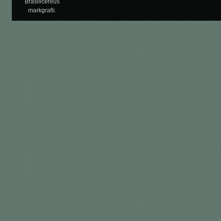
Brasilicereus
markgrafii.