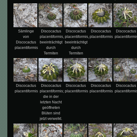
Sämlinge
Discocactus
Discocactus
Discocactus
Discocactus
von
placentiformis,
placentiformis,
placentiformis
placentiformi
Discocactus
beeinträchtigt
beeinträchtigt
placentiformis
durch
durch
Termiten
Termiten
Discocactus
Discocactus
Discocactus
Discocactus
Discocactus
placentiformis
placentiformis;
placentiformis
placentiformis
placentiformi
die in der
letzten Nacht
geöffneten
Blüten sind
jetzt verwelkt.