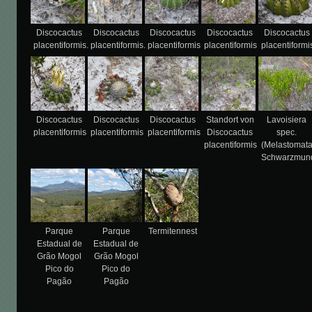
Discocactus
Discocactus
Discocactus
Discocactus
Discocactus
placentiformis.
placentiformis.
placentiformis
placentiformis
placentiformi
Discocactus
Discocactus
Discocactus
Standort von
Lavoisiera
placentiformis
placentiformis
placentiformis
Discocactus
spec.
placentiformis
(Melastomat
Schwarzmun
Parque
Parque
Termitennest
Estadual de
Estadual de
Grão Mogol
Grão Mogol
Pico do
Pico do
Pagão
Pagão