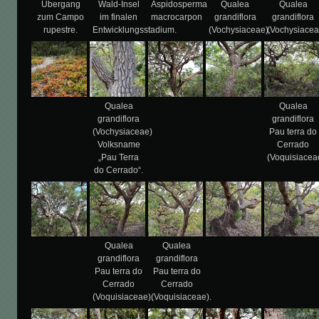
Übergang
Wald-Insel
Aspidosperma
Qualea
Qualea
zum Campo
im finalen
macrocarpon
grandiflora
grandiflora
rupestre.
Entwicklungsstadium.
(Vochysiaceae).
(Vochysiacea
Qualea
Qualea
grandiflora
grandiflora
(Vochysiaceae)
Pau terra do
Volksname
Cerrado
„Pau Terra
(Voquisiacea
do Cerrado“.
Qualea
Qualea
grandiflora
grandiflora
Pau terra do
Pau terra do
Cerrado
Cerrado
(Voquisiaceae).
(Voquisiaceae).