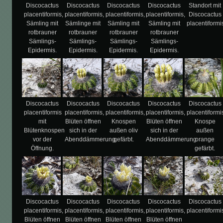
Discocactus
Discocactus
Discocactus
Discocactus
Standort mit
placentiformis,
placentiformis,
placentiformis,
placentiformis,
Discocactus
Sämling mit
Sämlinge mit
Sämling mit
Sämling mit
placentiformi
rotbrauner
rotbrauner
rotbrauner
rotbrauner
Sämlings-
Sämlings-
Sämlings-
Sämlings-
Epidermis.
Epidermis.
Epidermis.
Epidermis.
Discocactus
Discocactus
Discocactus
Discocactus
Discocactus
placentiformis
placentiformis,
placentiformis,
placentiformis,
placentiformi
mit
Blüten öffnen
Knospen
Blüten öffnen
Knospe
Blütenknospen
sich in der
außen oliv
sich in der
außen
vor der
Abenddämmerung.
gefärbt.
Abenddämmerung
orange
Öffnung.
gefärbt.
Discocactus
Discocactus
Discocactus
Discocactus
Discocactus
placentiformis,
placentiformis,
placentiformis,
placentiformis,
placentiformi
Blüten öffnen
Blüten öffnen
Blüten öffnen
Blüten öffnen