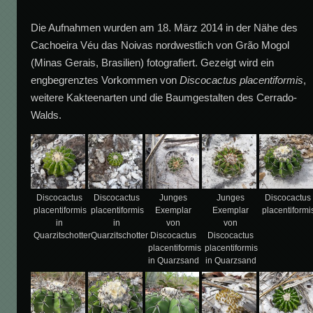
Die Aufnahmen wurden am 18. März 2014 in der Nähe des
Cachoeira Véu das Noivas nordwestlich von Grão Mogol
(Minas Gerais, Brasilien) fotografiert. Gezeigt wird ein
engbegrenztes Vorkommen von
Discocactus placentiformis
,
weitere Kakteenarten und die Baumgestalten des Cerrado-
Walds.
Discocactus
Discocactus
Junges
Junges
Discocactus
placentiformis
placentiformis
Exemplar
Exemplar
placentiformi
in
in
von
von
Quarzitschotter
Quarzitschotter
Discocactus
Discocactus
placentiformis
placentiformis
in Quarzsand
in Quarzsand