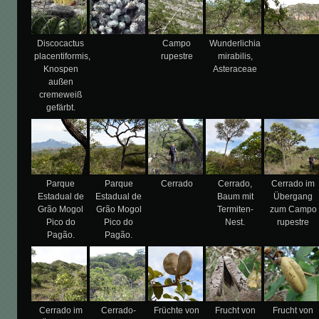
Discocactus
Campo
Wunderlichia
placentiformis,
rupestre
mirabilis,
Knospen
Asteraceae
außen
cremeweiß
gefärbt.
Parque
Parque
Cerrado
Cerrado,
Cerrado im
Estadual de
Estadual de
Baum mit
Übergang
Grão Mogol
Grão Mogol
Termiten-
zum Campo
Pico do
Pico do
Nest.
rupestre
Pagão.
Pagão.
Cerrado im
Cerrado-
Früchte von
Frucht von
Frucht von