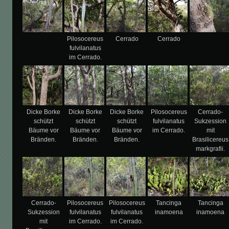
Pilosocereus
Cerrado
Cerrado
fulvilanatus
im Cerrado.
Dicke Borke
Dicke Borke
Dicke Borke
Pilosocereus
Cerrado-
schützt
schützt
schützt
fulvilanatus
Sukzession
Bäume vor
Bäume vor
Bäume vor
im Cerrado.
mit
Bränden.
Bränden.
Bränden.
Brasilicereus
markgrafii.
Cerrado-
Pilosocereus
Pilosocereus
Tancinga
Tancinga
Sukzession
fulvilanatus
fulvilanatus
inamoena
inamoena
mit
im Cerrado.
im Cerrado.