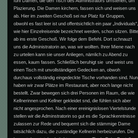
fünf Damen, die den Tisch des Administrators umstehen, um
Plazierung. Die Damen kirchern, fassen sich und weisen uns
ab. Hier im zweiten Geschoß sei nur Platz für Gruppen,
obwohl es fast leer ist und offentsichtlich ein paar „Individuals“
wie hier Einzelreisende bezeichnet werden, schon sitzen. Bitt
ab ins erste Geschoß. Wir folge dem Befehl. Dort schnauzt
uns die Administratorin an, was wir wollten. Ihrer Miene nach
zu urteilen kann sie unser Anliegen, nämlich zu Abend zu
essen, kaum fassen. Schließlich beruhigt sie und weist uns
einen Tisch mit unvollständigen Gedecken an, obwoh
durchaus vollständig eingedeckte Tische vorhanden sind. Nun
haben wir zwar Plätze im Restaurant, aber noch lange nicht
bestellt. Zwar bewegen sich drei Personen im Raum, die wie
Kellnerinnen und Kellner gekleidet snd, die fühlen sich aber
nicht angesprochen. Nach einer ereinignislosen Viertelstunde
stellen wir die Adminstratorin so gut es die Sprachkenntnisse
zulassen zur Rede und bequemt sich die stämmige Dame
tatsächlich dazu, die zuständige Kellnerin herbeizurufen. Die