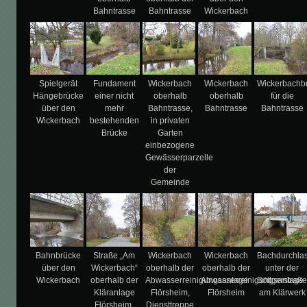
Bahntrasse
Bahntrasse
Wickerbach
Spielgerät
Fundament
Wickerbach
Wickerbach
Wickerbachb
Hängebrücke
einer nicht
oberhalb
oberhalb
für die
über den
mehr
Bahntrasse,
Bahntrasse
Bahntrasse
Wickerbach
bestehenden
in privaten
Brücke
Garten
einbezogene
Gewässerparzelle
der
Gemeinde
Bahnbrücke
Straße „Am
Wickerbach
Wickerbach
Bachdurchla
über den
Wickerbach“
oberhalb der
oberhalb der
unter der
Wickerbach
oberhalb der
Abwasserreinigungsanlage
Abwasserreinigungsanlage
Böttgerstraß
Kläranlage
Flörsheim,
Flörsheim
am Klärwerk
Flörsheim,
Diensttreppe