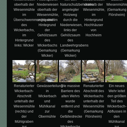
oberhalb der
Niederwiesen
Naturschutzbehörden
obehalb der
Wiesenmühl
Wiesenmühle
oberhalb der
angelegter
Wiesenmühle,
(Gemarkung
im
Wiesenmühle,
Holzweg
im
Flörsheim)
Überschwemmungsgebiet
rechts und im
durch die
Hintergrund
des
Hintegrund
Niederwiesen,
Hochhäuser
Wickerbachs,
der
links der
von
im
Gehölzsaum
Gehölzsaum
Hochheim
Hintergrund
des
des
links: Wicker
Wickerbachs
Landwehrgrabens
(Gemarkung
(Gemarkung
Wicker)
Wicker)
Renaturierter
Gewässerteilung
DIe massive
Renaturierter
Ein neues
Wickerbach-
in
Barriere des
Abschnitt des
Wehr leitet
Abschnitt
Wickerbach
alten Wehrs
Wickerbachs
den größten
untehalb der
und
wurde
unterhalb der
Teil des
Wiesenmühle
Mühlkanal
entfernt und
Wiesenmühle
Wickerbach-
(rechts) und
zur
die
(Gemarkung
Abflusses in
der
Obermühle
Gefällestrecke
Flörsheim)
den
Mühlgraben
des
Mühlkanal
zur
Wickerbachs
zur