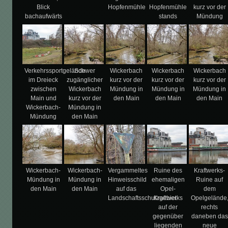
Blick
Hopfenmühle
Hopfenmühle
kurz vor der
bachaufwärts
stands
Mündung
Verkehrssportgelände
Schwer
Wickerbach
Wickerbach
Wickerbach
im Dreieck
zugänglicher
kurz vor der
kurz vor der
kurz vor der
zwischen
Wickerbach
Mündung in
Mündung in
Mündung in
Main und
kurz vor der
den Main
den Main
den Main
Wickerbach-
Mündung in
Mündung
den Main
Wickerbach-
Wickerbach-
Vergammeltes
Ruine des
Kraftwerks-
Mündung in
Mündung in
Hinweisschild
ehemaligen
Ruine auf
den Main
den Main
auf das
Opel-
dem
Landschaftsschutzgebiet
Kraftwerks
Opelgelände
auf der
rechts
gegenüber
daneben das
liegenden
neue