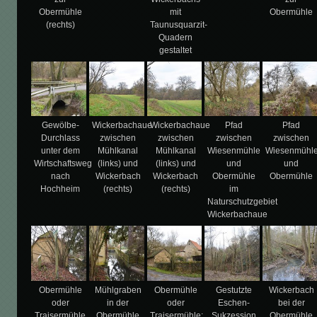
Obermühle
mit
Obermühle
(rechts)
Taunusquarzit-
Quadern
gestaltet
Gewölbe-
Wickerbachaue
Wickerbachaue
Pfad
Pfad
Durchlass
zwischen
zwischen
zwischen
zwischen
unter dem
Mühlkanal
Mühlkanal
Wiesenmühle
Wiesenmühl
Wirtschaftsweg
(links) und
(links) und
und
und
nach
Wickerbach
Wickerbach
Obermühle
Obermühle
Hochheim
(rechts)
(rechts)
im
Naturschutzgebiet
Wickerbachaue
Obermühle
Mühlgraben
Obermühle
Gestutzte
Wickerbach
oder
in der
oder
Eschen-
bei der
Traisermühle
Obermühle
Traisermühle:
Sukzession
Obermühle