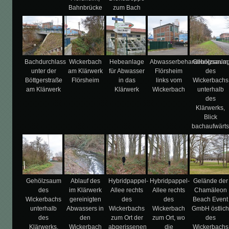
Bahnbrücke
zum Bach
Bachdurchlass
Wickerbach
Hebeanlage
Abwasserbehandlungsanla
Gehölzsaum
unter der
am Klärwerk
für Abwasser
Flörsheim
des
Böttgerstraße
Flörsheim
in das
links vom
Wickerbachs
am Klärwerk
Klärwerk
Wickerbach
unterhalb
des
Klärwerks,
Blick
bachaufwärt
Gehölzsaum
Ablauf des
Hybridpappel-
Hybridpappel-
Gelände der
des
im Klärwerk
Allee rechts
Allee rechts
Chamäleon
Wickerbachs
gereinigten
des
des
Beach Event
unterhalb
Abwassers in
Wickerbachs
Wickerbach
GmbH östlic
des
den
zum Ort der
zum Ort, wo
des
Klärwerks,
Wickerbach
abgerissenen
die
Wickerbachs