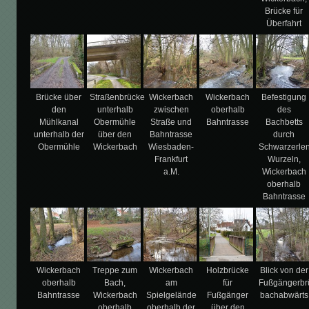
Brücke für
Überfahrt
Brücke über
Straßenbrücke
Wickerbach
Wickerbach
Befestigung
den
unterhalb
zwischen
oberhalb
des
Mühlkanal
Obermühle
Straße und
Bahntrasse
Bachbetts
unterhalb der
über den
Bahntrasse
durch
Obermühle
Wickerbach
Wiesbaden-
Schwarzerlen
Frankfurt
Wurzeln,
a.M.
Wickerbach
oberhalb
Bahntrasse
Wickerbach
Treppe zum
Wickerbach
Holzbrücke
Blick von der
oberhalb
Bach,
am
für
Fußgängerbr
Bahntrasse
Wickerbach
Spielgelände
Fußgänger
bachabwärts
oberhalb
oberhalb der
über den