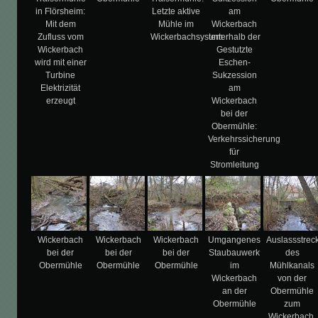
in Flörsheim:
Letzte aktive
am
Mit dem
Mühle im
Wickerbach
Zufluss vom
Wickerbachsystem
unterhalb der
Wickerbach
Gestutzte
wird mit einer
Eschen-
Turbine
Sukzession
Elektrizität
am
erzeugt
Wickerbach
bei der
Obermühle:
Verkehrssicherung
für
Stromleitung
Wickerbach
Wickerbach
Wickerbach
Umgangenes
Auslassstrec
bei der
bei der
bei der
Staubauwerk
des
Obermühle
Obermühle
Obermühle
im
Mühlkanals
Wickerbach
von der
an der
Obermühle
Obermühle
zum
Wickerbach,