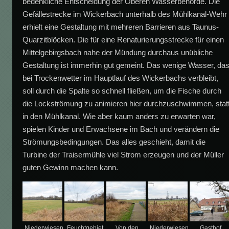
bedenkliche Entscheidung der Oberen Wasserbehörde. Die
Gefällestrecke im Wickerbach unterhalb des Mühlkanal-Wehr
erhielt eine Gestaltung mit mehreren Barrieren aus Taunus-
Quarzitblöcken. Die für eine Renaturierungsstrecke für einen
Mittelgebirgsbach nahe der Mündung durchaus unübliche
Gestaltung ist immerhin gut gemeint. Das wenige Wasser, da
bei Trockenwetter im Hauptlauf des Wickerbachs verbleibt,
soll durch die Spalte so schnell fließen, um die Fische durch
die Lockströmung zu animieren hier durchzuschwimmen, stat
in den Mühlkanal. Wie aber kaum anders zu erwarten war,
spielen Kinder und Erwachsene im Bach und verändern die
Strömungsbedingungen. Das alles geschieht, damit die
Turbine der Traisermühle viel Strom erzeugen und der Müller
guten Gewinn machen kann.
Niederwiesen
Feuchtgebiet
Von den
Niederwiesen
Gasthof